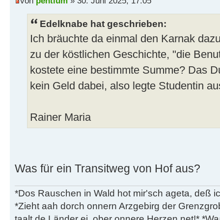
von
pentium
» 30. Juni 2025, 17:05
Edelknabe hat geschrieben:
Ich bräuchte da einmal den Karnak dazu w
zu der köstlichen Geschichte, "die Ben
kostete eine bestimmte Summe? Das Du
kein Geld dabei, also legte Studentin au
Rainer Maria
Was für ein Transitweg von Hof aus?
*Dos Rauschen in Wald hot mir'sch ageta, deß ic
*Zieht aah dorch onnern Arzgebirg der Grenzgro
taalt de Länder ei, ober onnere Herzen net!* *Waa