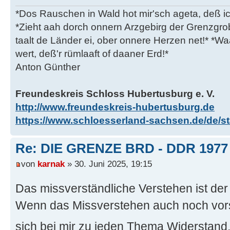
*Dos Rauschen in Wald hot mir'sch ageta, deß ic
*Zieht aah dorch onnern Arzgebirg der Grenzgro
taalt de Länder ei, ober onnere Herzen net!* *Waa
wert, deß'r rümlaaft of daaner Erd!*
Anton Günther
Freundeskreis Schloss Hubertusburg e. V.
http://www.freundeskreis-hubertusburg.de
https://www.schloesserland-sachsen.de/de/sta
Re: DIE GRENZE BRD - DDR 1977
von
karnak
» 30. Juni 2025, 19:15
Das missverständliche Verstehen ist 
Wenn das Missverstehen auch noch vorsä
sich bei mir zu jeden Thema Widerstand