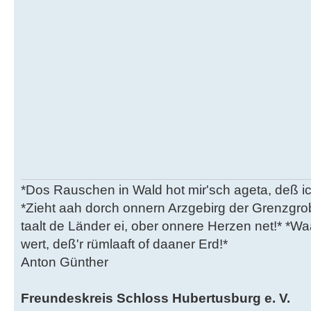
*Dos Rauschen in Wald hot mir'sch ageta, deß ic
*Zieht aah dorch onnern Arzgebirg der Grenzgro
taalt de Länder ei, ober onnere Herzen net!* *Waa
wert, deß'r rümlaaft of daaner Erd!*
Anton Günther
Freundeskreis Schloss Hubertusburg e. V.