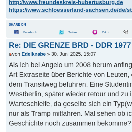
http://www.freundeskreis-hubertusburg.de
https://www.schloesserland-sachsen.de/de/sta
SHARE ON
Facebook
Twitter
Orkut
Re: DIE GRENZE BRD - DDR 1977
von
Edelknabe
» 30. Juni 2025, 15:07
Als ich bei Angelo um 2008 herum anfing 
Art Extraseite über Berichte von Leuten,
dem Transitweg befuhren. Eine Studentin
Westberlin, später wieder retour und zu 
Warteschleife, da gesellte sich ein Typ(
nur als Tramp mitfahren. Mal sehen ob 
Geschichte noch zusammen bekomme?