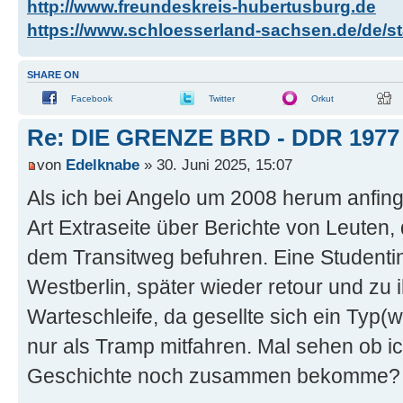
http://www.freundeskreis-hubertusburg.de
https://www.schloesserland-sachsen.de/de/sta
SHARE ON
Facebook
Twitter
Orkut
Re: DIE GRENZE BRD - DDR 1977
von
Edelknabe
» 30. Juni 2025, 15:07
Als ich bei Angelo um 2008 herum anfing 
Art Extraseite über Berichte von Leuten,
dem Transitweg befuhren. Eine Studentin
Westberlin, später wieder retour und zu 
Warteschleife, da gesellte sich ein Typ(
nur als Tramp mitfahren. Mal sehen ob 
Geschichte noch zusammen bekomme?