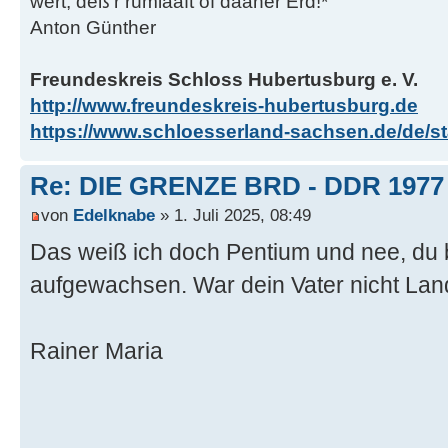
wert, deß'r rümlaaft of daaner Erd!*
Anton Günther
Freundeskreis Schloss Hubertusburg e. V.
http://www.freundeskreis-hubertusburg.de
https://www.schloesserland-sachsen.de/de/sta
Re: DIE GRENZE BRD - DDR 1977
von
Edelknabe
» 1. Juli 2025, 08:49
Das weiß ich doch Pentium und nee, du bis
aufgewachsen. War dein Vater nicht La
Rainer Maria