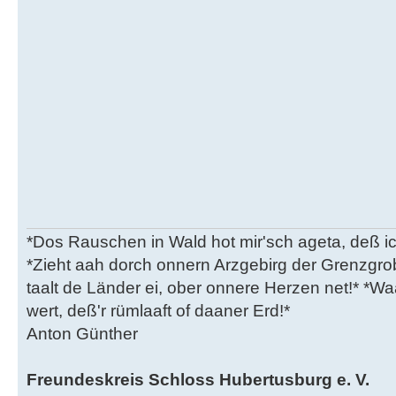
*Dos Rauschen in Wald hot mir'sch ageta, deß ic
*Zieht aah dorch onnern Arzgebirg der Grenzgro
taalt de Länder ei, ober onnere Herzen net!* *Waa
wert, deß'r rümlaaft of daaner Erd!*
Anton Günther
Freundeskreis Schloss Hubertusburg e. V.