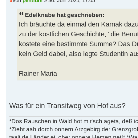
von
pentium
» 30. Juni 2025, 17:05
Edelknabe hat geschrieben:
Ich bräuchte da einmal den Karnak dazu w
zu der köstlichen Geschichte, "die Ben
kostete eine bestimmte Summe? Das Du
kein Geld dabei, also legte Studentin au
Rainer Maria
Was für ein Transitweg von Hof aus?
*Dos Rauschen in Wald hot mir'sch ageta, deß ic
*Zieht aah dorch onnern Arzgebirg der Grenzgro
taalt de Länder ei, ober onnere Herzen net!* *Waa