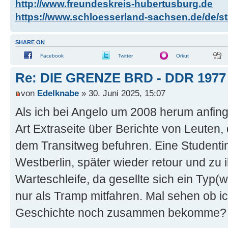
http://www.freundeskreis-hubertusburg.de
https://www.schloesserland-sachsen.de/de/sta
SHARE ON
Facebook
Twitter
Orkut
Re: DIE GRENZE BRD - DDR 1977
von
Edelknabe
» 30. Juni 2025, 15:07
Als ich bei Angelo um 2008 herum anfing 
Art Extraseite über Berichte von Leuten,
dem Transitweg befuhren. Eine Studentin
Westberlin, später wieder retour und zu 
Warteschleife, da gesellte sich ein Typ(
nur als Tramp mitfahren. Mal sehen ob 
Geschichte noch zusammen bekomme?