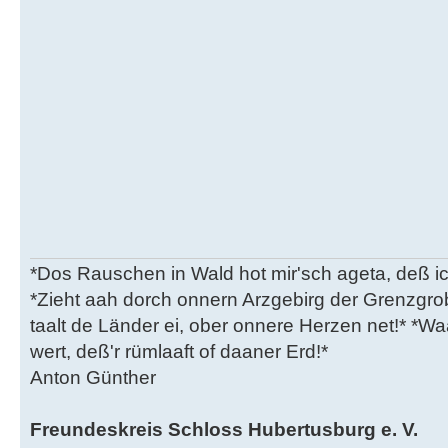
*Dos Rauschen in Wald hot mir'sch ageta, deß ic
*Zieht aah dorch onnern Arzgebirg der Grenzgro
taalt de Länder ei, ober onnere Herzen net!* *Waa
wert, deß'r rümlaaft of daaner Erd!*
Anton Günther
Freundeskreis Schloss Hubertusburg e. V.