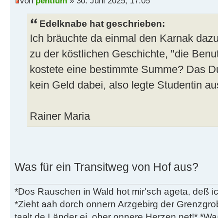
von
pentium
» 30. Juni 2025, 17:05
Edelknabe hat geschrieben:
Ich bräuchte da einmal den Karnak dazu w
zu der köstlichen Geschichte, "die Ben
kostete eine bestimmte Summe? Das Du
kein Geld dabei, also legte Studentin au
Rainer Maria
Was für ein Transitweg von Hof aus?
*Dos Rauschen in Wald hot mir'sch ageta, deß ic
*Zieht aah dorch onnern Arzgebirg der Grenzgro
taalt de Länder ei, ober onnere Herzen net!* *Waa