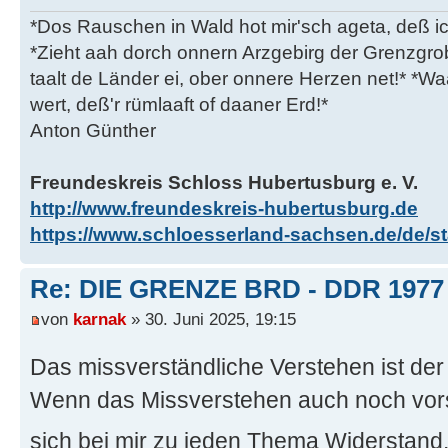
*Dos Rauschen in Wald hot mir'sch ageta, deß ic
*Zieht aah dorch onnern Arzgebirg der Grenzgro
taalt de Länder ei, ober onnere Herzen net!* *Waa
wert, deß'r rümlaaft of daaner Erd!*
Anton Günther
Freundeskreis Schloss Hubertusburg e. V.
http://www.freundeskreis-hubertusburg.de
https://www.schloesserland-sachsen.de/de/sta
Re: DIE GRENZE BRD - DDR 1977
von
karnak
» 30. Juni 2025, 19:15
Das missverständliche Verstehen ist 
Wenn das Missverstehen auch noch vorsä
sich bei mir zu jeden Thema Widerstand