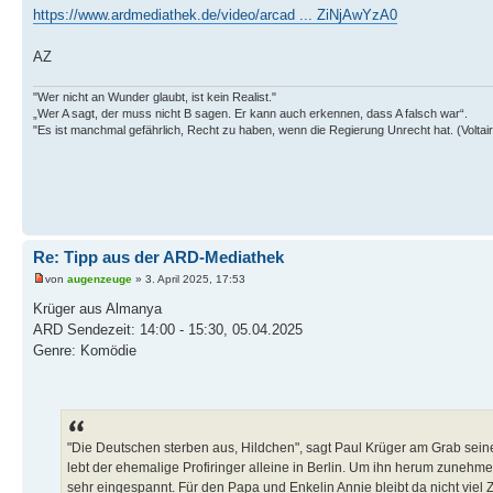
https://www.ardmediathek.de/video/arcad ... ZiNjAwYzA0
AZ
"Wer nicht an Wunder glaubt, ist kein Realist."
„Wer A sagt, der muss nicht B sagen. Er kann auch erkennen, dass A falsch war“.
"Es ist manchmal gefährlich, Recht zu haben, wenn die Regierung Unrecht hat. (Voltair
Re: Tipp aus der ARD-Mediathek
von
augenzeuge
» 3. April 2025, 17:53
Krüger aus Almanya
ARD Sendezeit: 14:00 - 15:30, 05.04.2025
Genre: Komödie
"Die Deutschen sterben aus, Hildchen", sagt Paul Krüger am Grab seiner
lebt der ehemalige Profiringer alleine in Berlin. Um ihn herum zunehmen
sehr eingespannt. Für den Papa und Enkelin Annie bleibt da nicht viel Z