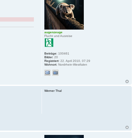
augenzeuge
Flucht und Ausreise
Beiträge:
100461
Bilder:
20
Registriert:
22. April 2010, 07:29
Wohnort:
Nordrhein-Westfalen
Werner Thal