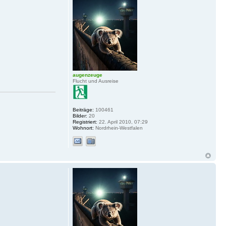
augenzeuge
Flucht und Ausreise
Beiträge:
100461
Bilder:
20
Registriert:
22. April 2010, 07:29
Wohnort:
Nordrhein-Westfalen