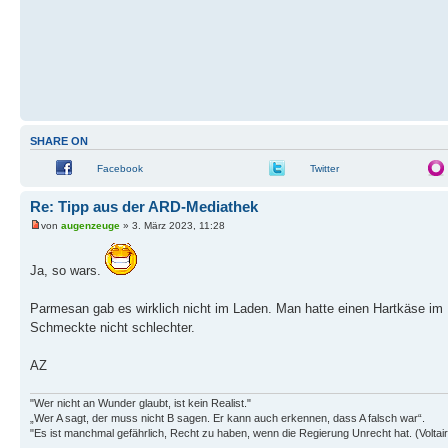
SHARE ON
Facebook
Twitter
Re: Tipp aus der ARD-Mediathek
von
augenzeuge
» 3. März 2023, 11:28
Ja, so wars.
Parmesan gab es wirklich nicht im Laden. Man hatte einen Hartkäse im K
Schmeckte nicht schlechter.
AZ
"Wer nicht an Wunder glaubt, ist kein Realist."
„Wer A sagt, der muss nicht B sagen. Er kann auch erkennen, dass A falsch war“.
"Es ist manchmal gefährlich, Recht zu haben, wenn die Regierung Unrecht hat. (Voltair