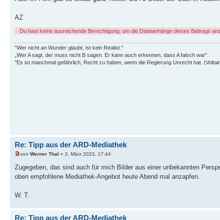
AZ
Du hast keine ausreichende Berechtigung, um die Dateianhänge dieses Beitrags an
"Wer nicht an Wunder glaubt, ist kein Realist."
„Wer A sagt, der muss nicht B sagen. Er kann auch erkennen, dass A falsch war“.
"Es ist manchmal gefährlich, Recht zu haben, wenn die Regierung Unrecht hat. (Voltair
Re: Tipp aus der ARD-Mediathek
von
Werner Thal
» 3. März 2023, 17:44
Zugegeben, das sind auch für mich Bilder aus einer unbekannten Perspe
oben empfohlene Mediathek-Angebot heute Abend mal anzapfen.
W. T.
Re: Tipp aus der ARD-Mediathek