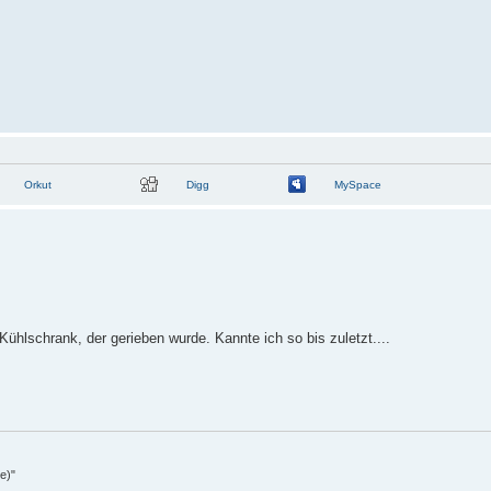
Orkut
Digg
MySpace
ühlschrank, der gerieben wurde. Kannte ich so bis zuletzt....
e)"