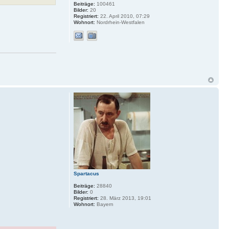
Beiträge:
100461
Bilder:
20
Registriert:
22. April 2010, 07:29
Wohnort:
Nordrhein-Westfalen
Spartacus
Beiträge:
28840
Bilder:
0
Registriert:
28. März 2013, 19:01
Wohnort:
Bayern