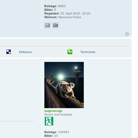
Beiträge:
8683
Bilder:
0
Registriert:
25. April 2010, 18:16
Wohnort:
Hannover-Peine
Delicious
Technorati
augenzeuge
Flucht und Ausreise
Beiträge:
100461
Bilder:
20