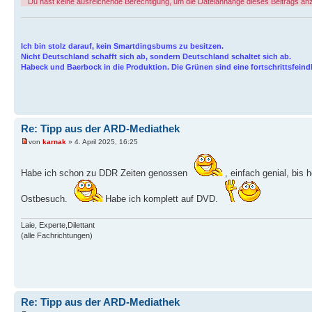
Du hast keine ausreichende Berechtigung, um die Dateianhänge dieses Beitrags an
Ich bin stolz darauf, kein Smartdingsbums zu besitzen.
Nicht Deutschland schafft sich ab, sondern Deutschland schaltet sich ab.
Habeck und Baerbock in die Produktion. Die Grünen sind eine fortschrittsfeindl
Re: Tipp aus der ARD-Mediathek
von
karnak
» 4. April 2025, 16:25
Habe ich schon zu DDR Zeiten genossen
, einfach genial, bis
Ostbesuch.
Habe ich komplett auf DVD.
Laie, Experte,Dilettant
(alle Fachrichtungen)
Re: Tipp aus der ARD-Mediathek