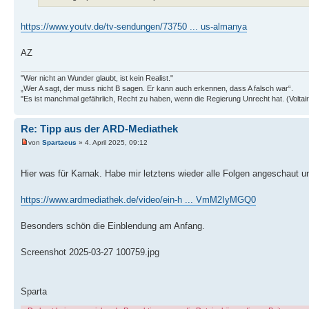
https://www.youtv.de/tv-sendungen/73750 ... us-almanya
AZ
"Wer nicht an Wunder glaubt, ist kein Realist."
„Wer A sagt, der muss nicht B sagen. Er kann auch erkennen, dass A falsch war“.
"Es ist manchmal gefährlich, Recht zu haben, wenn die Regierung Unrecht hat. (Voltair
Re: Tipp aus der ARD-Mediathek
von
Spartacus
» 4. April 2025, 09:12
Hier was für Karnak. Habe mir letztens wieder alle Folgen angeschaut u
https://www.ardmediathek.de/video/ein-h ... VmM2IyMGQ0
Besonders schön die Einblendung am Anfang.
Screenshot 2025-03-27 100759.jpg
Sparta