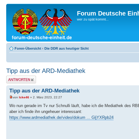
Forum Deutsche Einh
wer zu spät kommt...
Foren-Übersicht
‹
Die DDR aus heutiger Sicht
Tipp aus der ARD-Mediathek
Antwort erstellen
Tipp aus der ARD-Mediathek
von
Icke46
» 2. März 2023, 22:27
Wo nun gerade im Tv nur Schnulli läuft, habe ich die Mediathek des RBB
aber ich finde ihn ungeheuer interessant:
https://www.ardmediathek.de/video/dokum ... GljYXRpb24