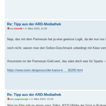
Re: Tipp aus der ARD-Mediathek
von
Icke46
» 3. März 2023, 11:40
Naja, das mit dem Parmesan hat ja eine gewisse Logik, da der nun nur in
noch nicht, warum man den Soßen-Geschmack unbedingt mit Käse ve
Ansonsten ist der Parmesan Gold wert, das wäre doch was für Sparta - i
https://www.stern.de/genuss/der-kaese-k ... 36200.html
Re: Tipp aus der ARD-Mediathek
von
augenzeuge
» 3. März 2023, 12:20
Aber im Film gab es etwas ganz Tolles: BSTU-Bilder der Güst in Rudow