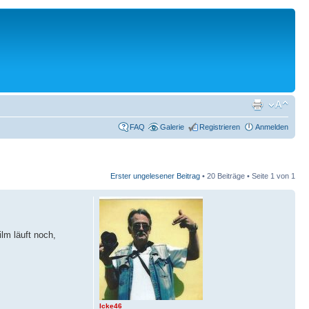
FAQ
Galerie
Registrieren
Anmelden
Erster ungelesener Beitrag
• 20 Beiträge • Seite
1
von
1
lm läuft noch,
Icke46