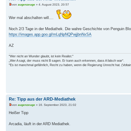
von
augenzeuge
» 4. August 2023, 20:57
Wer mal abschalten will....
Noch 2/3 Tage in der Mediathek. Die wahre Geschichte von Penguin Blo
https://images.app.goo.gl/mLqNpNQPwjjbnNxSA
AZ
"Wer nicht an Wunder glaubt, ist kein Realist."
„Wer A sagt, der muss nicht B sagen. Er kann auch erkennen, dass A falsch war“.
"Es ist manchmal gefährlich, Recht zu haben, wenn die Regierung Unrecht hat. (Voltair
Re: Tipp aus der ARD-Mediathek
von
augenzeuge
» 16. September 2023, 21:02
Heißer Tipp
Arcadia, läuft in der ARD Mediathek.