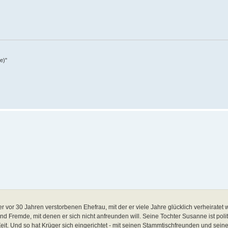
e)"
 vor 30 Jahren verstorbenen Ehefrau, mit der er viele Jahre glücklich verheiratet 
d Fremde, mit denen er sich nicht anfreunden will. Seine Tochter Susanne ist polit
eit. Und so hat Krüger sich eingerichtet - mit seinen Stammtischfreunden und seine