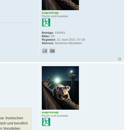
augenzeuge
Flucht und Ausreise
Beiträge:
100461
Bilder:
20
Registriert:
22. April 2010, 07:29
Wohnort:
Nordrhein-Westfalen
augenzeuge
Flucht und Ausreise
war. Inzwischen
isch und beruflich
n Vorurteilen.