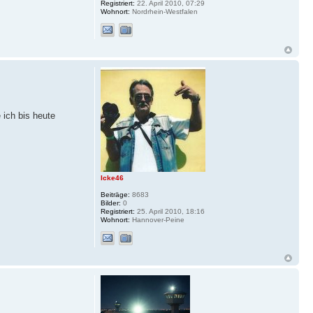
Registriert:
22. April 2010, 07:29
Wohnort:
Nordrhein-Westfalen
 ich bis heute
Icke46
Beiträge:
8683
Bilder:
0
Registriert:
25. April 2010, 18:16
Wohnort:
Hannover-Peine