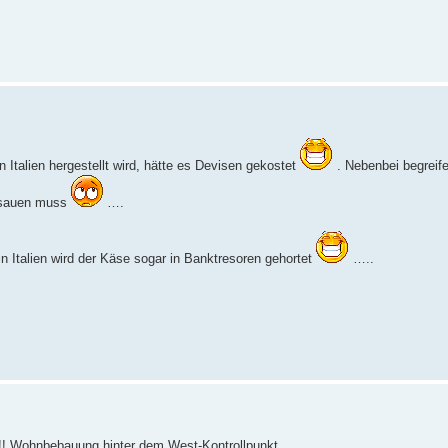
 Italien hergestellt wird, hätte es Devisen gekostet
. Nebenbei begreife
rsauen muss
….
n Italien wird der Käse sogar in Banktresoren gehortet
…..
!! Wohnbebauung hinter dem West-Kontrollpunkt.