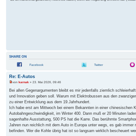
SHARE ON
Facebook
Twitter
Re: E-Autos
von
karnak
» 23. Mai 2026, 09:46
Bei allen Gegenargumenten bleibt es mir jedenfalls ziemlich schleierha
und Innovation geben soll. Warum mit Elektrobussen aus den zwanziger
zu einer Entwicklung aus dem 19.Jahrhundert.
Ich habe erst am Mittwoch bei einem Bekannten in einer chinesischen K
Autobahngeschwindigkeit, im Winter 400. Dann muß er 20 Minuten laden. 
sagenhafte Ausstattung, 500 PS hat die Karre. Das berühmte Smartphone 
Jahren nun reichlich mit dem Auto in Europa unter wegs, es gab immer r
befinden. Wer die Kohle übrig hat ist so langsam wirklich bescheuert wen