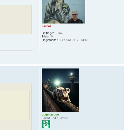
karnak
Beiträge:
30642
Bilder:
0
Registriert:
5. Februar 2012, 13:18
augenzeuge
Flucht und Ausreise