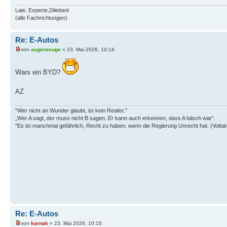
Laie, Experte,Dilettant
(alle Fachrichtungen)
Re: E-Autos
von
augenzeuge
» 23. Mai 2026, 10:14
Wars ein BYD?
AZ
"Wer nicht an Wunder glaubt, ist kein Realist."
„Wer A sagt, der muss nicht B sagen. Er kann auch erkennen, dass A falsch war“.
"Es ist manchmal gefährlich, Recht zu haben, wenn die Regierung Unrecht hat. (Voltair
Re: E-Autos
von
karnak
» 23. Mai 2026, 10:15