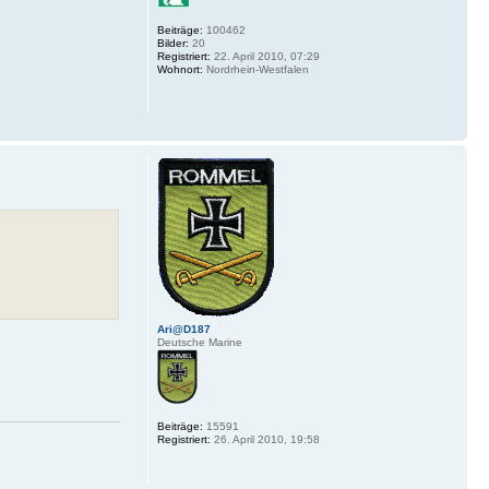
Beiträge:
100462
Bilder:
20
Registriert:
22. April 2010, 07:29
Wohnort:
Nordrhein-Westfalen
Ari@D187
Deutsche Marine
Beiträge:
15591
Registriert:
26. April 2010, 19:58