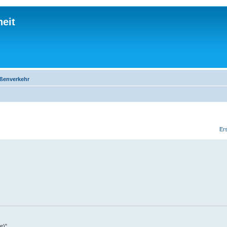
eit
aßenverkehr
Ers
e)"