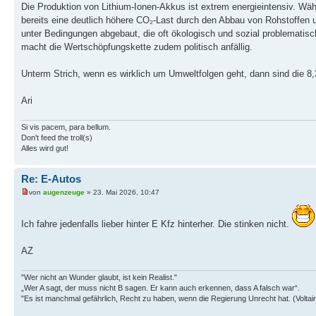
Die Produktion von Lithium-Ionen-Akkus ist extrem energieintensiv. Wä
bereits eine deutlich höhere CO₂-Last durch den Abbau von Rohstoffen un
unter Bedingungen abgebaut, die oft ökologisch und sozial problematisc
macht die Wertschöpfungskette zudem politisch anfällig.
Unterm Strich, wenn es wirklich um Umweltfolgen geht, dann sind die 8,3
Ari
Si vis pacem, para bellum.
Don't feed the troll(s)
Alles wird gut!
Re: E-Autos
von
augenzeuge
» 23. Mai 2026, 10:47
Ich fahre jedenfalls lieber hinter E Kfz hinterher. Die stinken nicht.
AZ
"Wer nicht an Wunder glaubt, ist kein Realist."
„Wer A sagt, der muss nicht B sagen. Er kann auch erkennen, dass A falsch war“.
"Es ist manchmal gefährlich, Recht zu haben, wenn die Regierung Unrecht hat. (Voltair