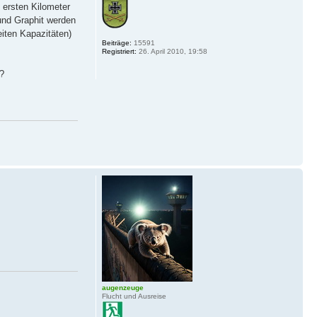
 ersten Kilometer
 und Graphit werden
eiten Kapazitäten)
Beiträge:
15591
Registriert:
26. April 2010, 19:58
t?
augenzeuge
Flucht und Ausreise