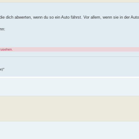
die dich abwerten, wenn du so ein Auto fährst. Vor allem, wenn sie in der Aut
nn:
zusehen.
e)"