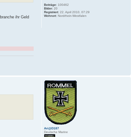
Beiträge:
100462
Bilder:
20
Registriert:
22. April 2010, 07:29
Wohnort:
Nordrhein-Westfalen
obranche ihr Geld
Ari@D187
Deutsche Marine