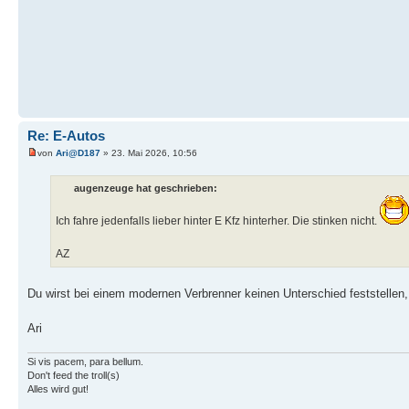
Re: E-Autos
von
Ari@D187
» 23. Mai 2026, 10:56
augenzeuge hat geschrieben:
Ich fahre jedenfalls lieber hinter E Kfz hinterher. Die stinken nicht.
AZ
Du wirst bei einem modernen Verbrenner keinen Unterschied feststellen, 
Ari
Si vis pacem, para bellum.
Don't feed the troll(s)
Alles wird gut!