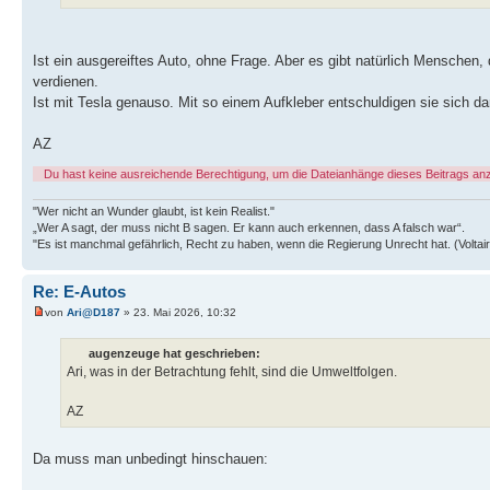
Ist ein ausgereiftes Auto, ohne Frage. Aber es gibt natürlich Menschen, 
verdienen.
Ist mit Tesla genauso. Mit so einem Aufkleber entschuldigen sie sich da
AZ
Du hast keine ausreichende Berechtigung, um die Dateianhänge dieses Beitrags an
"Wer nicht an Wunder glaubt, ist kein Realist."
„Wer A sagt, der muss nicht B sagen. Er kann auch erkennen, dass A falsch war“.
"Es ist manchmal gefährlich, Recht zu haben, wenn die Regierung Unrecht hat. (Voltair
Re: E-Autos
von
Ari@D187
» 23. Mai 2026, 10:32
augenzeuge hat geschrieben:
Ari, was in der Betrachtung fehlt, sind die Umweltfolgen.
AZ
Da muss man unbedingt hinschauen: