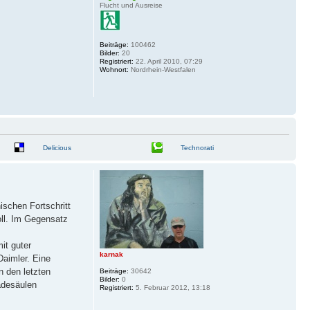
Flucht und Ausreise
Beiträge:
100462
Bilder:
20
Registriert:
22. April 2010, 07:29
Wohnort:
Nordrhein-Westfalen
Delicious
Technorati
ischen Fortschritt
oll. Im Gegensatz
it guter
karnak
Daimler. Eine
n den letzten
Beiträge:
30642
Bilder:
0
adesäulen
Registriert:
5. Februar 2012, 13:18