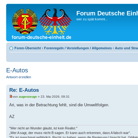
Forum Deutsche Einh
wer zu spät kommt...
Foren-Übersicht
‹
Forenregeln / Vorstellungen / Allgemeines
‹
Auto und Str
E-Autos
Antwort erstellen
Re: E-Autos
von
augenzeuge
» 23. Mai 2026, 09:31
Ari, was in der Betrachtung fehlt, sind die Umweltfolgen.
AZ
"Wer nicht an Wunder glaubt, ist kein Realist."
„Wer A sagt, der muss nicht B sagen. Er kann auch erkennen, dass A falsch war“.
"Es ist manchmal gefährlich, Recht zu haben, wenn die Regierung Unrecht hat. (Voltair