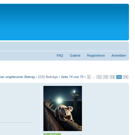
FAQ
Galerie
Registrieren
Anmelden
ter ungelesener Beitrag
• 2232 Beiträge •
Seite
74
von
75
•
...
1
71
72
73
74
75
augenzeuge