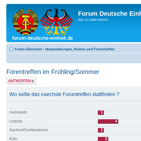
Forum Deutsche Einh
wer zu spät kommt...
Foren-Übersicht
‹
Veranstaltungen, Events und Forentreffen
Forentreffen im Frühling/Sommer
Antwort erstellen
Wo sollte das naechste Forumtreffen stattfinden ?
Helmstedt
1
Leipzig
4
Aachen/Dreiländereck
1
Köln
2