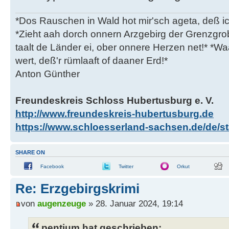
*Dos Rauschen in Wald hot mir'sch ageta, deß ic
*Zieht aah dorch onnern Arzgebirg der Grenzgro
taalt de Länder ei, ober onnere Herzen net!* *Waa
wert, deß'r rümlaaft of daaner Erd!*
Anton Günther
Freundeskreis Schloss Hubertusburg e. V.
http://www.freundeskreis-hubertusburg.de
https://www.schloesserland-sachsen.de/de/sta
SHARE ON
Facebook
Twitter
Orkut
Re: Erzgebirgskrimi
von
augenzeuge
» 28. Januar 2024, 19:14
pentium hat geschrieben: