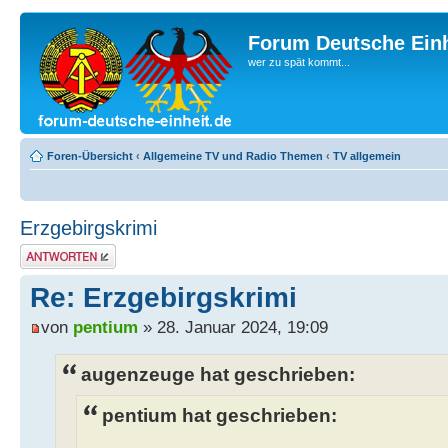
Forum Deutsche Einh
wer zu spät kommt...
Foren-Übersicht
‹
Allgemeine TV und Radio Themen
‹
TV allgemein
Erzgebirgskrimi
Antwort erstellen
Re: Erzgebirgskrimi
von
pentium
» 28. Januar 2024, 19:09
augenzeuge hat geschrieben:
pentium hat geschrieben: