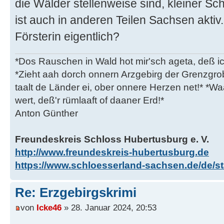
die Wälder stellenweise sind, kleiner Sc
ist auch in anderen Teilen Sachsen aktiv
Försterin eigentlich?
*Dos Rauschen in Wald hot mir'sch ageta, deß ic
*Zieht aah dorch onnern Arzgebirg der Grenzgro
taalt de Länder ei, ober onnere Herzen net!* *Waa
wert, deß'r rümlaaft of daaner Erd!*
Anton Günther
Freundeskreis Schloss Hubertusburg e. V.
http://www.freundeskreis-hubertusburg.de
https://www.schloesserland-sachsen.de/de/sta
Re: Erzgebirgskrimi
von
Icke46
» 28. Januar 2024, 20:53