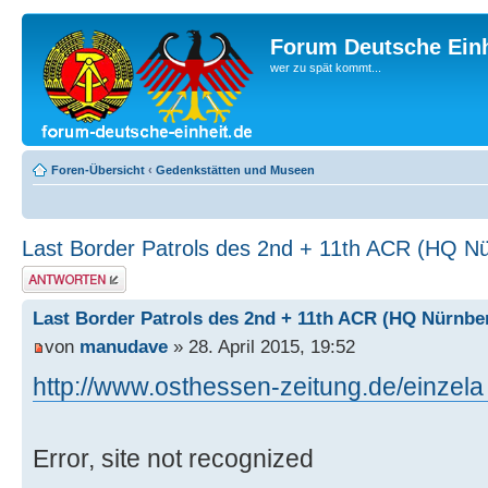
Forum Deutsche Einh
wer zu spät kommt...
Foren-Übersicht
‹
Gedenkstätten und Museen
Last Border Patrols des 2nd + 11th ACR (HQ N
Antwort erstellen
Last Border Patrols des 2nd + 11th ACR (HQ Nürnbe
von
manudave
» 28. April 2015, 19:52
http://www.osthessen-zeitung.de/einzela 
Error, site not recognized