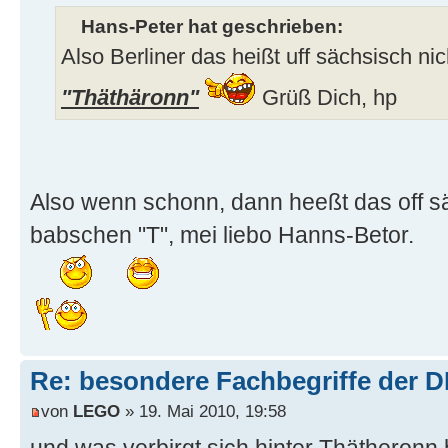
Hans-Peter hat geschrieben:
Also Berliner das heißt uff sächsisch n
"Thäthäronn"
Grüß Dich, hp
Also wenn schonn, dann heeßt das off s
babschen "T", mei liebo Hanns-Betor.
Re: besondere Fachbegriffe der 
von
LEGO
» 19. Mai 2010, 19:58
und was verbirgt sich hinter Thätheron