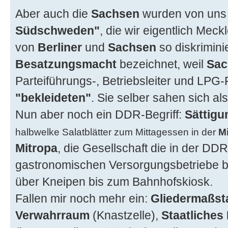
Aber auch die
Sachsen
wurden von un
Südschweden"
, die wir eigentlich Mec
von
Berliner
und
Sachsen
so diskrimini
Besatzungsmacht
bezeichnet, weil
Sac
Parteiführungs-, Betriebsleiter und LPG
"bekleideten"
. Sie selber sahen sich al
Nun aber noch ein DDR-Begriff:
Sättigu
halbwelke Salatblätter zum Mittagessen in der
M
Mitropa
, die Gesellschaft die in der DD
gastronomischen Versorgungsbetriebe be
über Kneipen bis zum Bahnhofskiosk.
Fallen mir noch mehr ein:
Gliedermaßst
Verwahrraum
(Knastzelle),
Staatliches