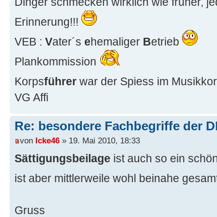
Dinger schmecken wirklich wie früher, je
Erinnerung!!!
VEB :
V
ater´s
e
hemaliger
B
etrieb
Plankommission
Korps
führer
war der Spiess im Musikko
VG Affi
Re: besondere Fachbegriffe der 
von
Icke46
» 19. Mai 2010, 18:33
Sättigungsbeilage
ist auch so ein schö
ist aber mittlerweile wohl beinahe gesa
Gruss