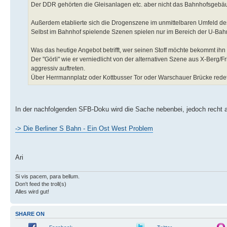
Der DDR gehörten die Gleisanlagen etc. aber nicht das Bahnhofsgebäu
Außerdem etablierte sich die Drogenszene im unmittelbaren Umfeld de
Selbst im Bahnhof spielende Szenen spielen nur im Bereich der U-Bahn
Was das heutige Angebot betrifft, wer seinen Stoff möchte bekommt ihn 
Der "Görli" wie er verniedlicht von der alternativen Szene aus X-Berg/Fr
aggressiv auftreten.
Über Herrmannplatz oder Kottbusser Tor oder Warschauer Brücke redet 
In der nachfolgenden SFB-Doku wird die Sache nebenbei, jedoch recht a
-> Die Berliner S Bahn - Ein Ost West Problem
Ari
Si vis pacem, para bellum.
Don't feed the troll(s)
Alles wird gut!
SHARE ON