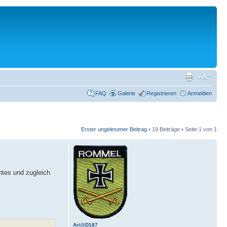
FAQ
Galerie
Registrieren
Anmelden
Erster ungelesener Beitrag
• 19 Beiträge • Seite
1
von
1
ntes und zugleich
Ari@D187