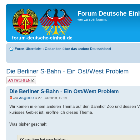
Forum Deutsche Einh
wer zu spät kommt...
Foren-Übersicht
‹
Gedanken über das andere Deutschland
Die Berliner S-Bahn - Ein Ost/West Problem
Antwort erstellen
Die Berliner S-Bahn - Ein Ost/West Problem
von
Ari@D187
» 27. Juli 2019, 19:25
Wir kamen in einem anderen Thema auf den Bahnhof Zoo und dessen Ver
kurioses Gebiet ist, eröffne ich dieses Thema.
Was bisher geschah:
pentium hat geschrieben: