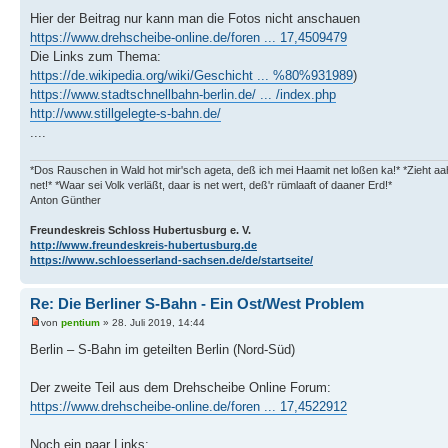
Hier der Beitrag nur kann man die Fotos nicht anschauen
https://www.drehscheibe-online.de/foren ... 17,4509479
Die Links zum Thema:
https://de.wikipedia.org/wiki/Geschicht ... %80%931989
)
https://www.stadtschnellbahn-berlin.de/ ... /index.php
http://www.stillgelegte-s-bahn.de/
....
*Dos Rauschen in Wald hot mir'sch ageta, deß ich mei Haamit net loßen ka!* *Zieht a
net!* *Waar sei Volk verläßt, daar is net wert, deß'r rümlaaft of daaner Erd!*
Anton Günther
Freundeskreis Schloss Hubertusburg e. V.
http://www.freundeskreis-hubertusburg.de
https://www.schloesserland-sachsen.de/de/startseite/
Re: Die Berliner S-Bahn - Ein Ost/West Problem
von
pentium
» 28. Juli 2019, 14:44
Berlin – S-Bahn im geteilten Berlin (Nord-Süd)
Der zweite Teil aus dem Drehscheibe Online Forum:
https://www.drehscheibe-online.de/foren ... 17,4522912
Noch ein paar Links: