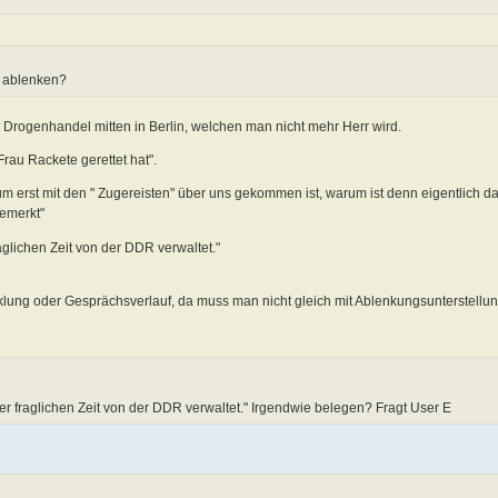
a ablenken?
d Drogenhandel mitten in Berlin, welchen man nicht mehr Herr wird.
Frau Rackete gerettet hat".
 erst mit den " Zugereisten" über uns gekommen ist, warum ist denn eigentlich da
emerkt"
aglichen Zeit von der DDR verwaltet."
lung oder Gesprächsverlauf, da muss man nicht gleich mit Ablenkungsunterstellun
 fraglichen Zeit von der DDR verwaltet." Irgendwie belegen? Fragt User E