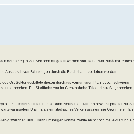
ch dem Krieg in vier Sektoren aufgeteilt werden soll. Dabei war zunächst jedoch n
ollen Austausch von Fahrzeugen durch die Reichsbahn betrieben werden.
des Ost-Sektor gestaltete diesen durchaus vernünftigen Plan jedoch schwierig.
ze unterbrochen. Die Stadtbahn war im Grenzbahnhof Friedrichstraße gebrochen. 
oykottiert. Omnibus-Linien und U-Bahn-Neubauten wurden bewusst parallel zur S-
s war zwar insofern Unsinn, als ein städtisches Verkehrssystem nie Gewinne einfährt,
iebig zwischen Bus + Bahn umsteigen konnte, zahlte nicht noch mal extra für die 