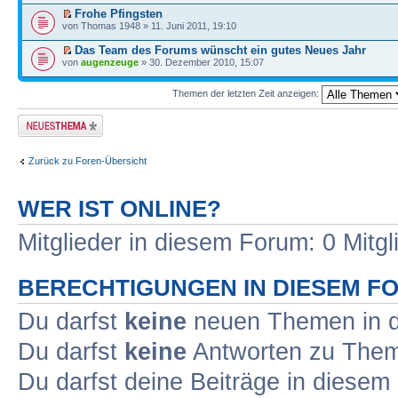
Frohe Pfingsten
von Thomas 1948 » 11. Juni 2011, 19:10
Das Team des Forums wünscht ein gutes Neues Jahr
von
augenzeuge
» 30. Dezember 2010, 15:07
Themen der letzten Zeit anzeigen:
Neues Thema
erstellen
Zurück zu Foren-Übersicht
WER IST ONLINE?
Mitglieder in diesem Forum: 0 Mitg
BERECHTIGUNGEN IN DIESEM F
Du darfst
keine
neuen Themen in d
Du darfst
keine
Antworten zu Theme
Du darfst deine Beiträge in diese