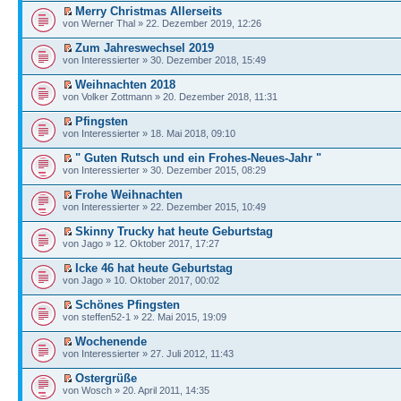
Merry Christmas Allerseits
von Werner Thal » 22. Dezember 2019, 12:26
Zum Jahreswechsel 2019
von Interessierter » 30. Dezember 2018, 15:49
Weihnachten 2018
von Volker Zottmann » 20. Dezember 2018, 11:31
Pfingsten
von Interessierter » 18. Mai 2018, 09:10
" Guten Rutsch und ein Frohes-Neues-Jahr "
von Interessierter » 30. Dezember 2015, 08:29
Frohe Weihnachten
von Interessierter » 22. Dezember 2015, 10:49
Skinny Trucky hat heute Geburtstag
von Jago » 12. Oktober 2017, 17:27
Icke 46 hat heute Geburtstag
von Jago » 10. Oktober 2017, 00:02
Schönes Pfingsten
von steffen52-1 » 22. Mai 2015, 19:09
Wochenende
von Interessierter » 27. Juli 2012, 11:43
Ostergrüße
von Wosch » 20. April 2011, 14:35