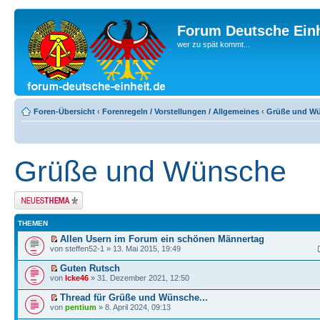
Forum Deutsche Einh
wer zu spät kommt...
Foren-Übersicht
‹
Forenregeln / Vorstellungen / Allgemeines
‹
Grüße und W
Grüße und Wünsche
Neues Thema
erstellen
THEMEN
Allen Usern im Forum ein schönen Männertag
von steffen52-1 » 13. Mai 2015, 19:49
Guten Rutsch
von
Icke46
» 31. Dezember 2021, 12:50
Thread für Grüße und Wünsche...
von
pentium
» 8. April 2024, 09:13