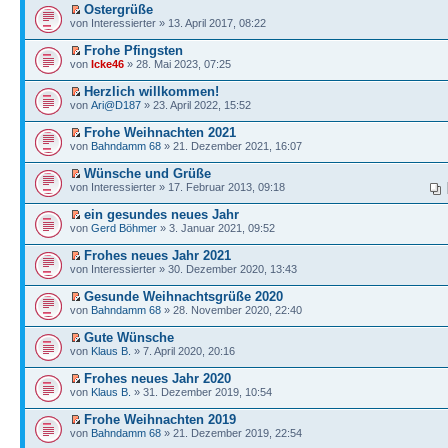
Ostergrüße
von Interessierter » 13. April 2017, 08:22
Frohe Pfingsten
von
Icke46
» 28. Mai 2023, 07:25
Herzlich willkommen!
von
Ari@D187
» 23. April 2022, 15:52
Frohe Weihnachten 2021
von
Bahndamm 68
» 21. Dezember 2021, 16:07
Wünsche und Grüße
von Interessierter » 17. Februar 2013, 09:18
ein gesundes neues Jahr
von
Gerd Böhmer
» 3. Januar 2021, 09:52
Frohes neues Jahr 2021
von Interessierter » 30. Dezember 2020, 13:43
Gesunde Weihnachtsgrüße 2020
von
Bahndamm 68
» 28. November 2020, 22:40
Gute Wünsche
von
Klaus B.
» 7. April 2020, 20:16
Frohes neues Jahr 2020
von
Klaus B.
» 31. Dezember 2019, 10:54
Frohe Weihnachten 2019
von
Bahndamm 68
» 21. Dezember 2019, 22:54