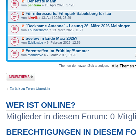
"Der letzte Mann"
von
pentium
» 15. April 2026, 17:20
Für interessierte: Filmpark Babelsberg für lau
von
Icke46
» 13. April 2026, 23:29
"Deckname Antenne" - Lesung 26. März 2026 Meiningen
von
Thunderhorse
» 13. März 2026, 11:27
Seelow in Ende März 2026?
von
Edelknabe
» 6. Februar 2026, 12:58
Forentreffen im Frühling/Sommer
von
manudave
» 7. März 2012, 19:26
Themen der letzten Zeit anzeigen:
Neues Thema
erstellen
Zurück zu Foren-Übersicht
WER IST ONLINE?
Mitglieder in diesem Forum: 0 Mitg
BERECHTIGUNGEN IN DIESEM F