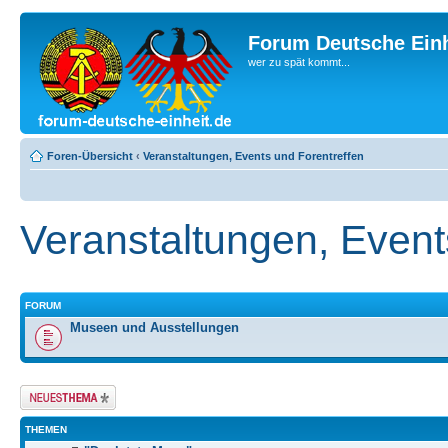
Forum Deutsche Einh
wer zu spät kommt...
Foren-Übersicht
‹
Veranstaltungen, Events und Forentreffen
Veranstaltungen, Event
FORUM
Museen und Ausstellungen
Neues Thema
erstellen
THEMEN