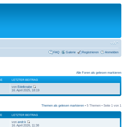
FAQ
Galerie
Registrieren
Anmelden
Alle Foren als gelesen markieren
GE
LETZTER BEITRAG
von
Edelknabe
16. April 2025, 18:19
Themen als gelesen markieren
• 5 Themen • Seite
1
von
1
FE
LETZTER BEITRAG
von
andr.k
16. April 2026, 11:38