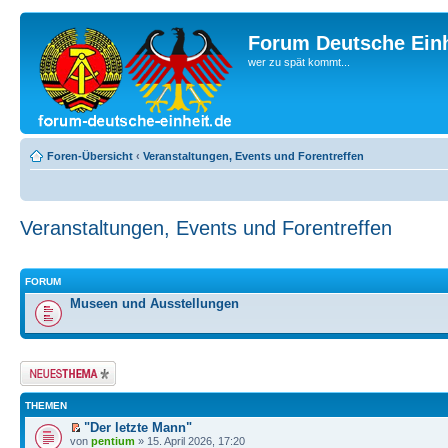
Forum Deutsche Einh
wer zu spät kommt...
Foren-Übersicht
‹
Veranstaltungen, Events und Forentreffen
Veranstaltungen, Events und Forentreffen
FORUM
Museen und Ausstellungen
Neues Thema
erstellen
THEMEN
"Der letzte Mann"
von
pentium
» 15. April 2026, 17:20