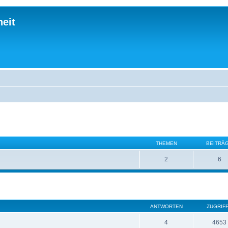
eit
THEMEN
BEITRÄ
2
6
ANTWORTEN
ZUGRIF
4
4653