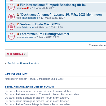
Für interessierte: Filmpark Babelsberg für lau
von
Icke46
» 13. April 2026, 23:29
"Deckname Antenne" - Lesung 26. März 2026 Meiningen
von
Thunderhorse
» 13. März 2026, 11:27
Seelow in Ende März 2026?
von
Edelknabe
» 6. Februar 2026, 12:58
Forentreffen im Frühling/Sommer
von
manudave
» 7. März 2012, 19:26
Themen der let
Neues Thema
erstellen
Zurück zu Foren-Übersicht
WER IST ONLINE?
Mitglieder in diesem Forum: 0 Mitglieder und 1 Gast
BERECHTIGUNGEN IN DIESEM FORUM
Du darfst
keine
neuen Themen in diesem Forum erstellen.
Du darfst
keine
Antworten zu Themen in diesem Forum erstellen.
Du darfst deine Beiträge in diesem Forum
nicht
ändern.
Du darfst deine Beiträge in diesem Forum
nicht
löschen.
Du darfst
keine
Dateianhänge in diesem Forum erstellen.