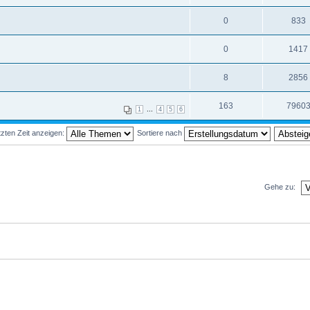
0
833
0
1417
8
2856
163
7960
...
1
4
5
6
zten Zeit anzeigen:
Sortiere nach
Gehe zu: