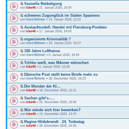
Sexuelle Belästigung
von
Icke46
» 21. Januar 2026, 19:34
schweres Zugunglück im Süden Spaniens
von
Gerd Böhmer
» 19. Januar 2026, 12:22
Auslaufmodell: Handel mit Flensburg-Punkten
von
Icke46
» 17. Januar 2026, 14:43
organisierte Kriminalität ?
von
Gerd Böhmer
» 20. Januar 2025, 16:57
100 Jahre Lufthansa
von
Gerd Böhmer
» 5. Januar 2026, 16:44
Tchibo weiß, was Männer wünschen
von
Icke46
» 5. Januar 2026, 16:28
Dänische Post stellt keine Briefe mehr zu
von
Gerd Böhmer
» 30. Dezember 2025, 16:23
Die Wunder der KI…
von
Icke46
» 18. Dezember 2025, 12:31
Sachen gibt’s…..
von
Icke46
» 25. November 2025, 16:49
Wer würde sich hier bewerben?
von
Icke46
» 15. November 2025, 14:47
Regine Hildebrandt - 24. Todestag
von
Icke46
» 26. November 2025, 16:26