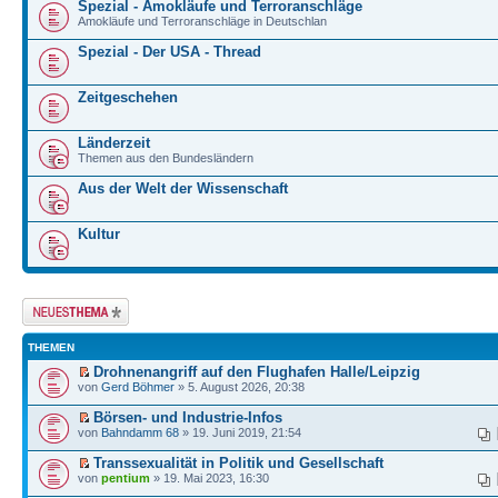
Spezial - Amokläufe und Terroranschläge
Amokläufe und Terroranschläge in Deutschlan
Spezial - Der USA - Thread
Zeitgeschehen
Länderzeit
Themen aus den Bundesländern
Aus der Welt der Wissenschaft
Kultur
Neues Thema
erstellen
THEMEN
Drohnenangriff auf den Flughafen Halle/Leipzig
von
Gerd Böhmer
» 5. August 2026, 20:38
Börsen- und Industrie-Infos
von
Bahndamm 68
» 19. Juni 2019, 21:54
Transsexualität in Politik und Gesellschaft
von
pentium
» 19. Mai 2023, 16:30