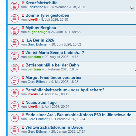
Kreuzfahrtschiffe
von
Edelknabe
» 19. November 2018, 20:11
Bonnie Tyler gestorben
von
Icke46
» 9. Juli 2026, 16:30
Mythos Bergbau
von
augenzeuge
» 26. Juni 2011, 09:58
ILA Berlin 2026
von
Gerd Böhmer
» 10. Juni 2026, 10:52
Wo ist Marla-Svenja Liebich...?
von
pentium
» 20. August 2025, 14:18
Betriebsunfälle bei der Bahn
von
pentium
» 6. Februar 2013, 18:07
Margot Friedländer verstorben
von
Gerd Böhmer
» 9. Mai 2025, 18:25
Persönlichkeitsschutz - oder Aprilscherz?
von
Icke46
» 4. April 2026, 09:12
Neues zum Tage
von
Icke46
» 1. April 2026, 20:24
Ende einer Ära - Braunkohle-Koloss F60 in Jänschwalde
von
Gerd Böhmer
» 5. Februar 2026, 16:34
Weltwirtschaftsforum in Davos
von
Gerd Böhmer
» 20. Januar 2025, 17:14