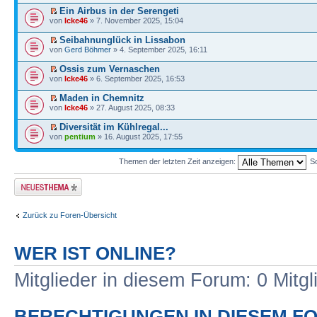
Ein Airbus in der Serengeti
von
Icke46
» 7. November 2025, 15:04
Seibahnunglück in Lissabon
von
Gerd Böhmer
» 4. September 2025, 16:11
Ossis zum Vernaschen
von
Icke46
» 6. September 2025, 16:53
Maden in Chemnitz
von
Icke46
» 27. August 2025, 08:33
Diversität im Kühlregal...
von
pentium
» 16. August 2025, 17:55
Themen der letzten Zeit anzeigen:
So
Neues Thema
erstellen
Zurück zu Foren-Übersicht
WER IST ONLINE?
Mitglieder in diesem Forum: 0 Mitg
BERECHTIGUNGEN IN DIESEM F