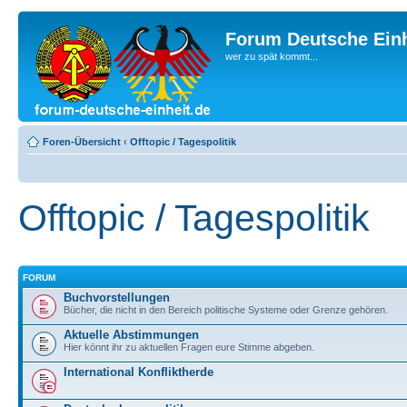
Forum Deutsche Einh
wer zu spät kommt...
Foren-Übersicht
‹
Offtopic / Tagespolitik
Offtopic / Tagespolitik
FORUM
Buchvorstellungen
Bücher, die nicht in den Bereich politische Systeme oder Grenze gehören.
Aktuelle Abstimmungen
Hier könnt ihr zu aktuellen Fragen eure Stimme abgeben.
International Konfliktherde