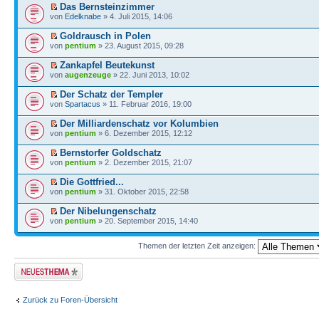
Das Bernsteinzimmer
von
Edelknabe
» 4. Juli 2015, 14:06
Goldrausch in Polen
von
pentium
» 23. August 2015, 09:28
Zankapfel Beutekunst
von
augenzeuge
» 22. Juni 2013, 10:02
Der Schatz der Templer
von
Spartacus
» 11. Februar 2016, 19:00
Der Milliardenschatz vor Kolumbien
von
pentium
» 6. Dezember 2015, 12:12
Bernstorfer Goldschatz
von
pentium
» 2. Dezember 2015, 21:07
Die Gottfried...
von
pentium
» 31. Oktober 2015, 22:58
Der Nibelungenschatz
von
pentium
» 20. September 2015, 14:40
Themen der letzten Zeit anzeigen:
Neues Thema
erstellen
Zurück zu Foren-Übersicht