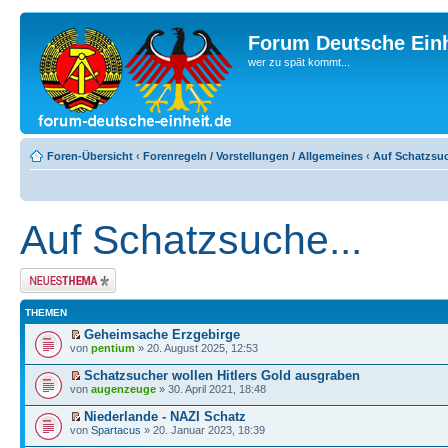
Forum Deutsche Einh
wer zu spät kommt...
Foren-Übersicht
‹
Forenregeln / Vorstellungen / Allgemeines
‹
Auf Schatzsuc
Auf Schatzsuche...
Neues Thema
erstellen
THEMEN
Geheimsache Erzgebirge
von
pentium
» 20. August 2025, 12:53
Schatzsucher wollen Hitlers Gold ausgraben
von
augenzeuge
» 30. April 2021, 18:48
Niederlande - NAZI Schatz
von
Spartacus
» 20. Januar 2023, 18:39