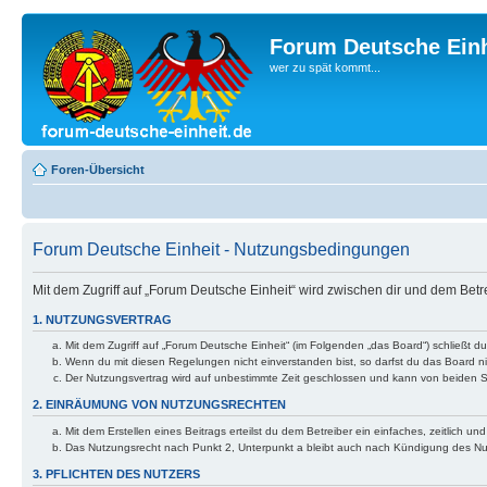
Forum Deutsche Einh
wer zu spät kommt...
Foren-Übersicht
Forum Deutsche Einheit - Nutzungsbedingungen
Mit dem Zugriff auf „Forum Deutsche Einheit“ wird zwischen dir und dem Bet
1. NUTZUNGSVERTRAG
Mit dem Zugriff auf „Forum Deutsche Einheit“ (im Folgenden „das Board“) schließt 
Wenn du mit diesen Regelungen nicht einverstanden bist, so darfst du das Board nic
Der Nutzungsvertrag wird auf unbestimmte Zeit geschlossen und kann von beiden Se
2. EINRÄUMUNG VON NUTZUNGSRECHTEN
Mit dem Erstellen eines Beitrags erteilst du dem Betreiber ein einfaches, zeitlich
Das Nutzungsrecht nach Punkt 2, Unterpunkt a bleibt auch nach Kündigung des N
3. PFLICHTEN DES NUTZERS