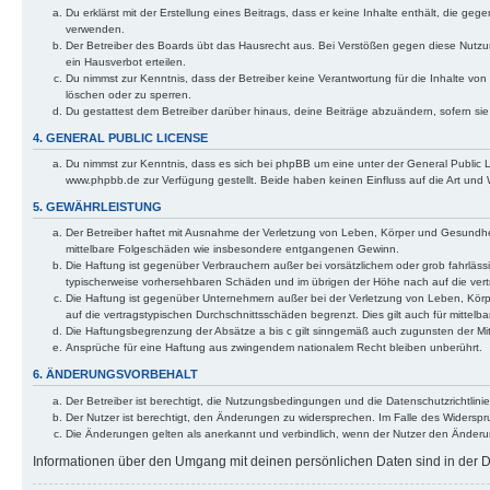
Du erklärst mit der Erstellung eines Beitrags, dass er keine Inhalte enthält, die g
verwenden.
Der Betreiber des Boards übt das Hausrecht aus. Bei Verstößen gegen diese Nutzu
ein Hausverbot erteilen.
Du nimmst zur Kenntnis, dass der Betreiber keine Verantwortung für die Inhalte von 
löschen oder zu sperren.
Du gestattest dem Betreiber darüber hinaus, deine Beiträge abzuändern, sofern si
4. GENERAL PUBLIC LICENSE
Du nimmst zur Kenntnis, dass es sich bei phpBB um eine unter der General Public
www.phpbb.de zur Verfügung gestellt. Beide haben keinen Einfluss auf die Art und
5. GEWÄHRLEISTUNG
Der Betreiber haftet mit Ausnahme der Verletzung von Leben, Körper und Gesundheit u
mittelbare Folgeschäden wie insbesondere entgangenen Gewinn.
Die Haftung ist gegenüber Verbrauchern außer bei vorsätzlichem oder grob fahrläss
typischerweise vorhersehbaren Schäden und im übrigen der Höhe nach auf die vert
Die Haftung ist gegenüber Unternehmern außer bei der Verletzung von Leben, Körp
auf die vertragstypischen Durchschnittsschäden begrenzt. Dies gilt auch für mitt
Die Haftungsbegrenzung der Absätze a bis c gilt sinngemäß auch zugunsten der Mita
Ansprüche für eine Haftung aus zwingendem nationalem Recht bleiben unberührt.
6. ÄNDERUNGSVORBEHALT
Der Betreiber ist berechtigt, die Nutzungsbedingungen und die Datenschutzrichtlinie
Der Nutzer ist berechtigt, den Änderungen zu widersprechen. Im Falle des Widerspr
Die Änderungen gelten als anerkannt und verbindlich, wenn der Nutzer den Änder
Informationen über den Umgang mit deinen persönlichen Daten sind in der Da