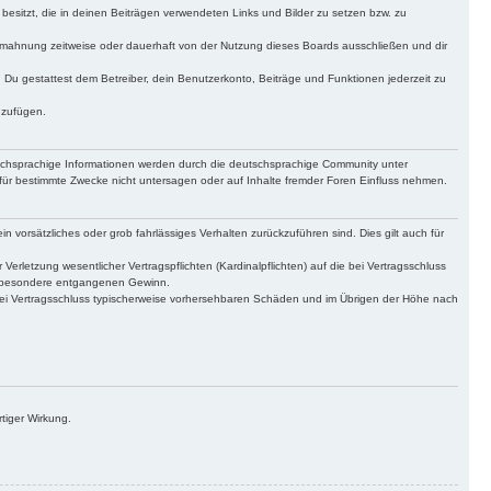
 besitzt, die in deinen Beiträgen verwendeten Links und Bilder zu setzen bzw. zu
bmahnung zeitweise oder dauerhaft von der Nutzung dieses Boards ausschließen und dir
t. Du gestattest dem Betreiber, dein Benutzerkonto, Beiträge und Funktionen jederzeit zu
uzufügen.
tschsprachige Informationen werden durch die deutschsprachige Community unter
für bestimmte Zwecke nicht untersagen oder auf Inhalte fremder Foren Einfluss nehmen.
n vorsätzliches oder grob fahrlässiges Verhalten zurückzuführen sind. Dies gilt auch für
letzung wesentlicher Vertragspflichten (Kardinalpflichten) auf die bei Vertragsschluss
insbesondere entgangenen Gewinn.
bei Vertragsschluss typischerweise vorhersehbaren Schäden und im Übrigen der Höhe nach
tiger Wirkung.