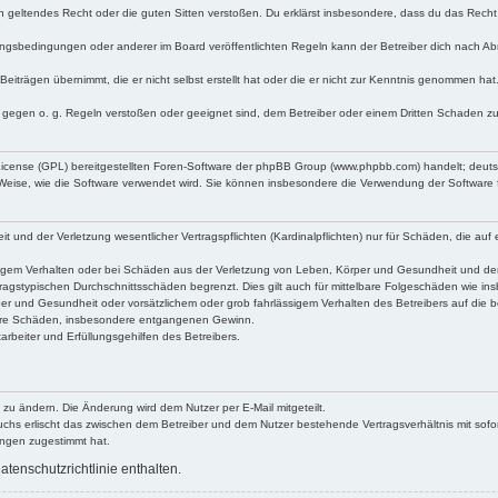
egen geltendes Recht oder die guten Sitten verstoßen. Du erklärst insbesondere, dass du das Recht
ngsbedingungen oder anderer im Board veröffentlichten Regeln kann der Betreiber dich nach A
Beiträgen übernimmt, die er nicht selbst erstellt hat oder die er nicht zur Kenntnis genommen ha
e gegen o. g. Regeln verstoßen oder geeignet sind, dem Betreiber oder einem Dritten Schaden z
 License (GPL) bereitgestellten Foren-Software der phpBB Group (www.phpbb.com) handelt; deu
 Weise, wie die Software verwendet wird. Sie können insbesondere die Verwendung der Software 
nd der Verletzung wesentlicher Vertragspflichten (Kardinalpflichten) nur für Schäden, die auf ei
igem Verhalten oder bei Schäden aus der Verletzung von Leben, Körper und Gesundheit und der Ver
ragstypischen Durchschnittsschäden begrenzt. Dies gilt auch für mittelbare Folgeschäden wie 
er und Gesundheit oder vorsätzlichem oder grob fahrlässigem Verhalten des Betreibers auf die 
elbare Schäden, insbesondere entgangenen Gewinn.
rbeiter und Erfüllungsgehilfen des Betreibers.
 zu ändern. Die Änderung wird dem Nutzer per E-Mail mitgeteilt.
uchs erlischt das zwischen dem Betreiber und dem Nutzer bestehende Vertragsverhältnis mit sofor
ungen zugestimmt hat.
tenschutzrichtlinie enthalten.