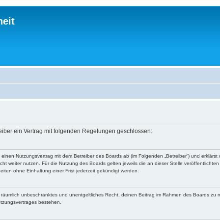
eit
reiber ein Vertrag mit folgenden Regelungen geschlossen:
du einen Nutzungsvertrag mit dem Betreiber des Boards ab (im Folgenden „Betreiber“) und erklär
ht weiter nutzen. Für die Nutzung des Boards gelten jeweils die an dieser Stelle veröffentlichte
iten ohne Einhaltung einer Frist jederzeit gekündigt werden.
 und räumlich unbeschränktes und unentgeltliches Recht, deinen Beitrag im Rahmen des Boards zu 
utzungsvertrages bestehen.