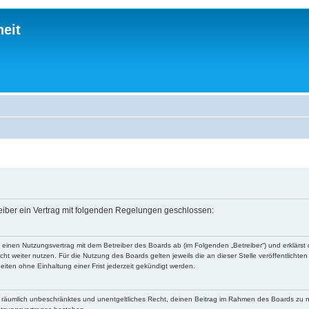
eit
reiber ein Vertrag mit folgenden Regelungen geschlossen:
du einen Nutzungsvertrag mit dem Betreiber des Boards ab (im Folgenden „Betreiber“) und erklär
ht weiter nutzen. Für die Nutzung des Boards gelten jeweils die an dieser Stelle veröffentlichte
iten ohne Einhaltung einer Frist jederzeit gekündigt werden.
 und räumlich unbeschränktes und unentgeltliches Recht, deinen Beitrag im Rahmen des Boards zu 