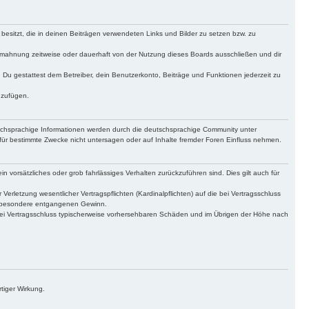
 besitzt, die in deinen Beiträgen verwendeten Links und Bilder zu setzen bzw. zu
bmahnung zeitweise oder dauerhaft von der Nutzung dieses Boards ausschließen und dir
t. Du gestattest dem Betreiber, dein Benutzerkonto, Beiträge und Funktionen jederzeit zu
uzufügen.
tschsprachige Informationen werden durch die deutschsprachige Community unter
für bestimmte Zwecke nicht untersagen oder auf Inhalte fremder Foren Einfluss nehmen.
n vorsätzliches oder grob fahrlässiges Verhalten zurückzuführen sind. Dies gilt auch für
letzung wesentlicher Vertragspflichten (Kardinalpflichten) auf die bei Vertragsschluss
insbesondere entgangenen Gewinn.
bei Vertragsschluss typischerweise vorhersehbaren Schäden und im Übrigen der Höhe nach
tiger Wirkung.