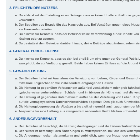
Das Nutzungsrecht nach Punkt 2, Unterpunkt a bleibt auch nach Kündigung des N
3. PFLICHTEN DES NUTZERS
Du erklärst mit der Erstellung eines Beitrags, dass er keine Inhalte enthält, die g
verwenden.
Der Betreiber des Boards übt das Hausrecht aus. Bei Verstößen gegen diese Nutzu
ein Hausverbot erteilen.
Du nimmst zur Kenntnis, dass der Betreiber keine Verantwortung für die Inhalte von 
löschen oder zu sperren.
Du gestattest dem Betreiber darüber hinaus, deine Beiträge abzuändern, sofern si
4. GENERAL PUBLIC LICENSE
Du nimmst zur Kenntnis, dass es sich bei phpBB um eine unter der General Public
www.phpbb.de zur Verfügung gestellt. Beide haben keinen Einfluss auf die Art und
5. GEWÄHRLEISTUNG
Der Betreiber haftet mit Ausnahme der Verletzung von Leben, Körper und Gesundheit u
mittelbare Folgeschäden wie insbesondere entgangenen Gewinn.
Die Haftung ist gegenüber Verbrauchern außer bei vorsätzlichem oder grob fahrläss
typischerweise vorhersehbaren Schäden und im übrigen der Höhe nach auf die vert
Die Haftung ist gegenüber Unternehmern außer bei der Verletzung von Leben, Körp
auf die vertragstypischen Durchschnittsschäden begrenzt. Dies gilt auch für mitt
Die Haftungsbegrenzung der Absätze a bis c gilt sinngemäß auch zugunsten der Mita
Ansprüche für eine Haftung aus zwingendem nationalem Recht bleiben unberührt.
6. ÄNDERUNGSVORBEHALT
Der Betreiber ist berechtigt, die Nutzungsbedingungen und die Datenschutzrichtlinie
Der Nutzer ist berechtigt, den Änderungen zu widersprechen. Im Falle des Widerspr
Die Änderungen gelten als anerkannt und verbindlich, wenn der Nutzer den Änder