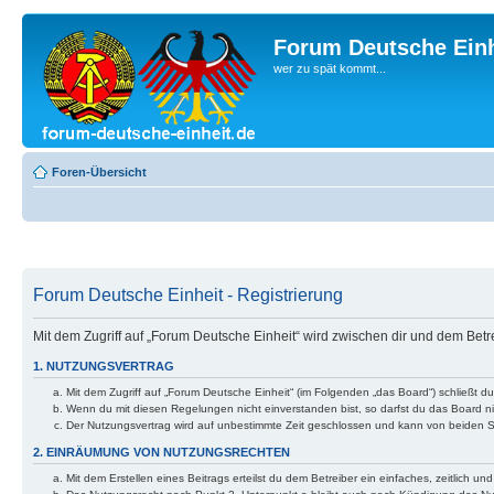
Forum Deutsche Einh
wer zu spät kommt...
Foren-Übersicht
Forum Deutsche Einheit - Registrierung
Mit dem Zugriff auf „Forum Deutsche Einheit“ wird zwischen dir und dem Bet
1. NUTZUNGSVERTRAG
Mit dem Zugriff auf „Forum Deutsche Einheit“ (im Folgenden „das Board“) schließt 
Wenn du mit diesen Regelungen nicht einverstanden bist, so darfst du das Board nic
Der Nutzungsvertrag wird auf unbestimmte Zeit geschlossen und kann von beiden Se
2. EINRÄUMUNG VON NUTZUNGSRECHTEN
Mit dem Erstellen eines Beitrags erteilst du dem Betreiber ein einfaches, zeitlich