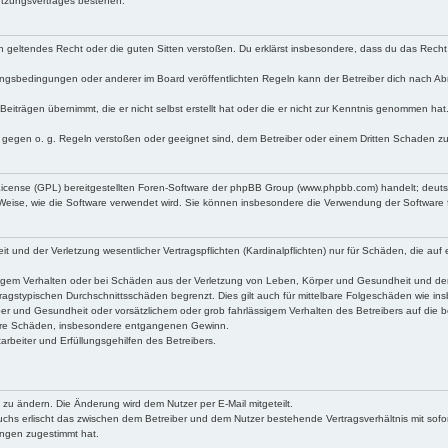
utzungsvertrages bestehen.
egen geltendes Recht oder die guten Sitten verstoßen. Du erklärst insbesondere, dass du das Recht
ngsbedingungen oder anderer im Board veröffentlichten Regeln kann der Betreiber dich nach A
Beiträgen übernimmt, die er nicht selbst erstellt hat oder die er nicht zur Kenntnis genommen ha
e gegen o. g. Regeln verstoßen oder geeignet sind, dem Betreiber oder einem Dritten Schaden z
 License (GPL) bereitgestellten Foren-Software der phpBB Group (www.phpbb.com) handelt; deu
 Weise, wie die Software verwendet wird. Sie können insbesondere die Verwendung der Software 
nd der Verletzung wesentlicher Vertragspflichten (Kardinalpflichten) nur für Schäden, die auf ei
igem Verhalten oder bei Schäden aus der Verletzung von Leben, Körper und Gesundheit und der Ver
ragstypischen Durchschnittsschäden begrenzt. Dies gilt auch für mittelbare Folgeschäden wie 
er und Gesundheit oder vorsätzlichem oder grob fahrlässigem Verhalten des Betreibers auf die 
elbare Schäden, insbesondere entgangenen Gewinn.
rbeiter und Erfüllungsgehilfen des Betreibers.
 zu ändern. Die Änderung wird dem Nutzer per E-Mail mitgeteilt.
uchs erlischt das zwischen dem Betreiber und dem Nutzer bestehende Vertragsverhältnis mit sofor
ungen zugestimmt hat.