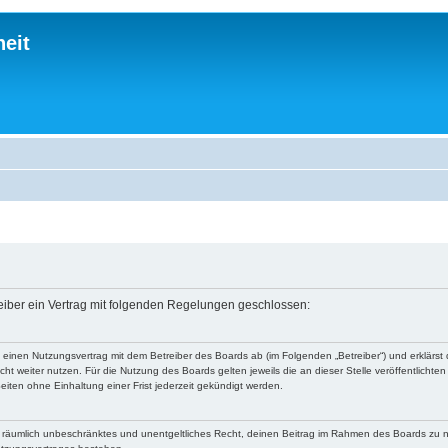
eit
reiber ein Vertrag mit folgenden Regelungen geschlossen:
du einen Nutzungsvertrag mit dem Betreiber des Boards ab (im Folgenden „Betreiber“) und erklär
ht weiter nutzen. Für die Nutzung des Boards gelten jeweils die an dieser Stelle veröffentlichte
iten ohne Einhaltung einer Frist jederzeit gekündigt werden.
 und räumlich unbeschränktes und unentgeltliches Recht, deinen Beitrag im Rahmen des Boards zu 