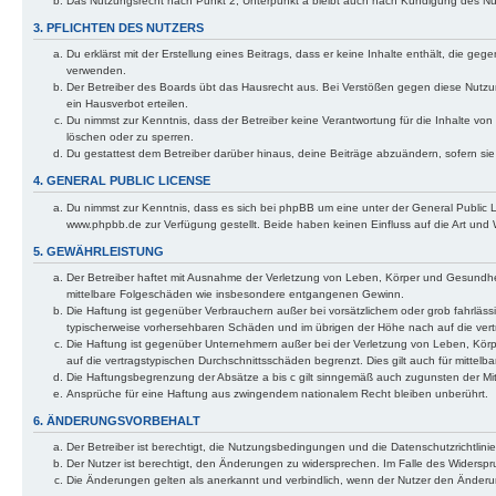
Das Nutzungsrecht nach Punkt 2, Unterpunkt a bleibt auch nach Kündigung des N
3. PFLICHTEN DES NUTZERS
Du erklärst mit der Erstellung eines Beitrags, dass er keine Inhalte enthält, die g
verwenden.
Der Betreiber des Boards übt das Hausrecht aus. Bei Verstößen gegen diese Nutzu
ein Hausverbot erteilen.
Du nimmst zur Kenntnis, dass der Betreiber keine Verantwortung für die Inhalte von 
löschen oder zu sperren.
Du gestattest dem Betreiber darüber hinaus, deine Beiträge abzuändern, sofern si
4. GENERAL PUBLIC LICENSE
Du nimmst zur Kenntnis, dass es sich bei phpBB um eine unter der General Public
www.phpbb.de zur Verfügung gestellt. Beide haben keinen Einfluss auf die Art und
5. GEWÄHRLEISTUNG
Der Betreiber haftet mit Ausnahme der Verletzung von Leben, Körper und Gesundheit u
mittelbare Folgeschäden wie insbesondere entgangenen Gewinn.
Die Haftung ist gegenüber Verbrauchern außer bei vorsätzlichem oder grob fahrläss
typischerweise vorhersehbaren Schäden und im übrigen der Höhe nach auf die vert
Die Haftung ist gegenüber Unternehmern außer bei der Verletzung von Leben, Körp
auf die vertragstypischen Durchschnittsschäden begrenzt. Dies gilt auch für mitt
Die Haftungsbegrenzung der Absätze a bis c gilt sinngemäß auch zugunsten der Mita
Ansprüche für eine Haftung aus zwingendem nationalem Recht bleiben unberührt.
6. ÄNDERUNGSVORBEHALT
Der Betreiber ist berechtigt, die Nutzungsbedingungen und die Datenschutzrichtlinie
Der Nutzer ist berechtigt, den Änderungen zu widersprechen. Im Falle des Widerspr
Die Änderungen gelten als anerkannt und verbindlich, wenn der Nutzer den Änder