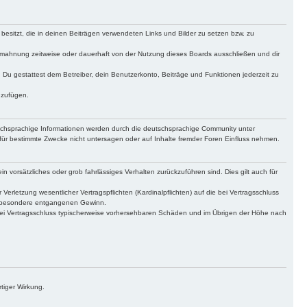
 besitzt, die in deinen Beiträgen verwendeten Links und Bilder zu setzen bzw. zu
bmahnung zeitweise oder dauerhaft von der Nutzung dieses Boards ausschließen und dir
t. Du gestattest dem Betreiber, dein Benutzerkonto, Beiträge und Funktionen jederzeit zu
uzufügen.
tschsprachige Informationen werden durch die deutschsprachige Community unter
für bestimmte Zwecke nicht untersagen oder auf Inhalte fremder Foren Einfluss nehmen.
n vorsätzliches oder grob fahrlässiges Verhalten zurückzuführen sind. Dies gilt auch für
letzung wesentlicher Vertragspflichten (Kardinalpflichten) auf die bei Vertragsschluss
insbesondere entgangenen Gewinn.
bei Vertragsschluss typischerweise vorhersehbaren Schäden und im Übrigen der Höhe nach
tiger Wirkung.