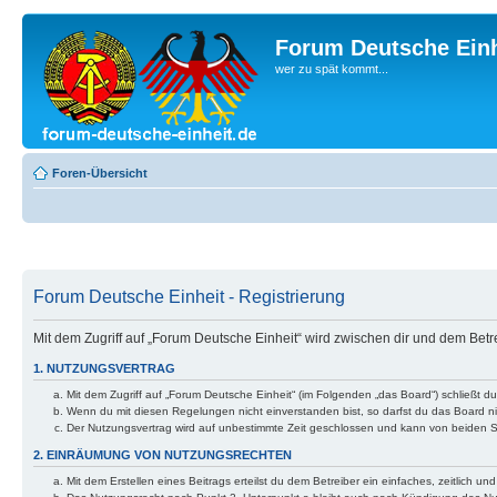
Forum Deutsche Einh
wer zu spät kommt...
Foren-Übersicht
Forum Deutsche Einheit - Registrierung
Mit dem Zugriff auf „Forum Deutsche Einheit“ wird zwischen dir und dem Bet
1. NUTZUNGSVERTRAG
Mit dem Zugriff auf „Forum Deutsche Einheit“ (im Folgenden „das Board“) schließt 
Wenn du mit diesen Regelungen nicht einverstanden bist, so darfst du das Board nic
Der Nutzungsvertrag wird auf unbestimmte Zeit geschlossen und kann von beiden Se
2. EINRÄUMUNG VON NUTZUNGSRECHTEN
Mit dem Erstellen eines Beitrags erteilst du dem Betreiber ein einfaches, zeitlich