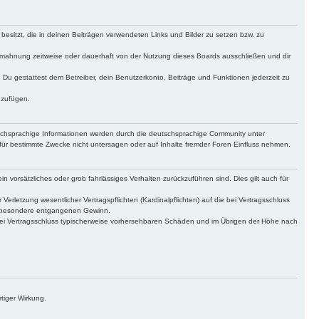
 besitzt, die in deinen Beiträgen verwendeten Links und Bilder zu setzen bzw. zu
bmahnung zeitweise oder dauerhaft von der Nutzung dieses Boards ausschließen und dir
t. Du gestattest dem Betreiber, dein Benutzerkonto, Beiträge und Funktionen jederzeit zu
uzufügen.
tschsprachige Informationen werden durch die deutschsprachige Community unter
für bestimmte Zwecke nicht untersagen oder auf Inhalte fremder Foren Einfluss nehmen.
n vorsätzliches oder grob fahrlässiges Verhalten zurückzuführen sind. Dies gilt auch für
letzung wesentlicher Vertragspflichten (Kardinalpflichten) auf die bei Vertragsschluss
insbesondere entgangenen Gewinn.
bei Vertragsschluss typischerweise vorhersehbaren Schäden und im Übrigen der Höhe nach
tiger Wirkung.