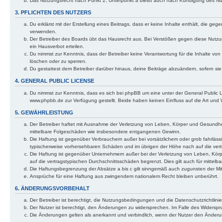
Das Nutzungsrecht nach Punkt 2, Unterpunkt a bleibt auch nach Kündigung des N
3. PFLICHTEN DES NUTZERS
Du erklärst mit der Erstellung eines Beitrags, dass er keine Inhalte enthält, die g
verwenden.
Der Betreiber des Boards übt das Hausrecht aus. Bei Verstößen gegen diese Nutzu
ein Hausverbot erteilen.
Du nimmst zur Kenntnis, dass der Betreiber keine Verantwortung für die Inhalte von 
löschen oder zu sperren.
Du gestattest dem Betreiber darüber hinaus, deine Beiträge abzuändern, sofern si
4. GENERAL PUBLIC LICENSE
Du nimmst zur Kenntnis, dass es sich bei phpBB um eine unter der General Public
www.phpbb.de zur Verfügung gestellt. Beide haben keinen Einfluss auf die Art und
5. GEWÄHRLEISTUNG
Der Betreiber haftet mit Ausnahme der Verletzung von Leben, Körper und Gesundheit u
mittelbare Folgeschäden wie insbesondere entgangenen Gewinn.
Die Haftung ist gegenüber Verbrauchern außer bei vorsätzlichem oder grob fahrläss
typischerweise vorhersehbaren Schäden und im übrigen der Höhe nach auf die vert
Die Haftung ist gegenüber Unternehmern außer bei der Verletzung von Leben, Körp
auf die vertragstypischen Durchschnittsschäden begrenzt. Dies gilt auch für mitt
Die Haftungsbegrenzung der Absätze a bis c gilt sinngemäß auch zugunsten der Mita
Ansprüche für eine Haftung aus zwingendem nationalem Recht bleiben unberührt.
6. ÄNDERUNGSVORBEHALT
Der Betreiber ist berechtigt, die Nutzungsbedingungen und die Datenschutzrichtlinie
Der Nutzer ist berechtigt, den Änderungen zu widersprechen. Im Falle des Widerspr
Die Änderungen gelten als anerkannt und verbindlich, wenn der Nutzer den Änder