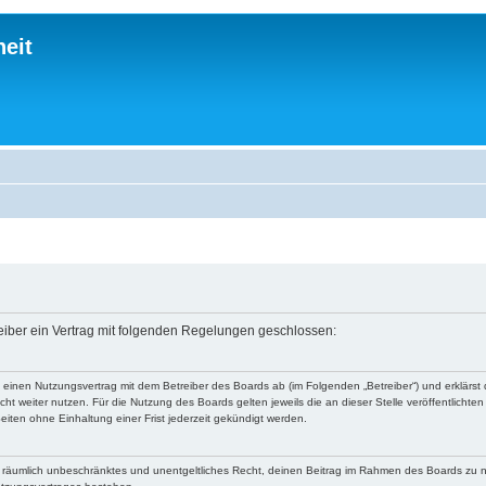
eit
reiber ein Vertrag mit folgenden Regelungen geschlossen:
du einen Nutzungsvertrag mit dem Betreiber des Boards ab (im Folgenden „Betreiber“) und erklär
ht weiter nutzen. Für die Nutzung des Boards gelten jeweils die an dieser Stelle veröffentlichte
iten ohne Einhaltung einer Frist jederzeit gekündigt werden.
 und räumlich unbeschränktes und unentgeltliches Recht, deinen Beitrag im Rahmen des Boards zu 