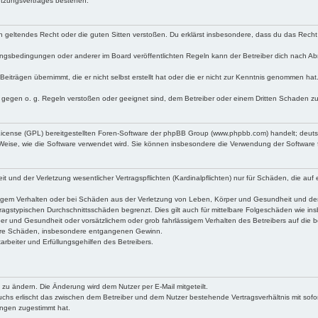
utzungsvertrages bestehen.
egen geltendes Recht oder die guten Sitten verstoßen. Du erklärst insbesondere, dass du das Recht
ngsbedingungen oder anderer im Board veröffentlichten Regeln kann der Betreiber dich nach A
Beiträgen übernimmt, die er nicht selbst erstellt hat oder die er nicht zur Kenntnis genommen ha
e gegen o. g. Regeln verstoßen oder geeignet sind, dem Betreiber oder einem Dritten Schaden z
 License (GPL) bereitgestellten Foren-Software der phpBB Group (www.phpbb.com) handelt; deu
 Weise, wie die Software verwendet wird. Sie können insbesondere die Verwendung der Software 
nd der Verletzung wesentlicher Vertragspflichten (Kardinalpflichten) nur für Schäden, die auf ei
igem Verhalten oder bei Schäden aus der Verletzung von Leben, Körper und Gesundheit und der Ver
ragstypischen Durchschnittsschäden begrenzt. Dies gilt auch für mittelbare Folgeschäden wie 
er und Gesundheit oder vorsätzlichem oder grob fahrlässigem Verhalten des Betreibers auf die 
elbare Schäden, insbesondere entgangenen Gewinn.
rbeiter und Erfüllungsgehilfen des Betreibers.
 zu ändern. Die Änderung wird dem Nutzer per E-Mail mitgeteilt.
uchs erlischt das zwischen dem Betreiber und dem Nutzer bestehende Vertragsverhältnis mit sofor
ungen zugestimmt hat.