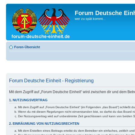
Forum Deutsche Einh
wer zu spät kommt...
Foren-Übersicht
Forum Deutsche Einheit - Registrierung
Mit dem Zugriff auf „Forum Deutsche Einheit“ wird zwischen dir und dem Bet
1. NUTZUNGSVERTRAG
Mit dem Zugriff auf „Forum Deutsche Einheit“ (im Folgenden „das Board“) schließt 
Wenn du mit diesen Regelungen nicht einverstanden bist, so darfst du das Board nic
Der Nutzungsvertrag wird auf unbestimmte Zeit geschlossen und kann von beiden Se
2. EINRÄUMUNG VON NUTZUNGSRECHTEN
Mit dem Erstellen eines Beitrags erteilst du dem Betreiber ein einfaches, zeitlich