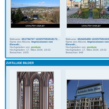
Bildname:
651794737 122257553018172...
Bildname:
652403458 1222575531021
Name des Albums:
Impressionen von
Name des Albums:
Impressionen von
Ehrenfri...
Ehrenfri...
Hochgeladen von:
pentium
Hochgeladen von:
pentium
Hochgeladen: 17. März 2026, 18:02
Hochgeladen: 17. März 2026, 18:02
Betrachtet: 1005
Betrachtet: 948
ZUFÄLLIGE BILDER