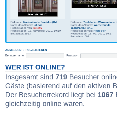
Bildname:
Marienkirche Frankfurt(Od...
Bildname:
Yachthafen Warnemünde H
Name des Albums:
Icke46
Name des Albums:
Warnemünde-
Hochgeladen von:
Icke46
Yachthafen-Hoh...
Hochgeladen: 18. November 2010, 19:19
Hochgeladen von:
Rostocker
Betrachtet: 2913
Hochgeladen: 18. Mai 2010, 16:17
Betrachtet: 693
ANMELDEN
•
REGISTRIEREN
Benutzername:
Passwort:
WER IST ONLINE?
Insgesamt sind
719
Besucher online
Gäste (basierend auf den aktiven B
Der Besucherrekord liegt bei
1067
B
gleichzeitig online waren.