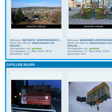
Bildname:
651794737 122257553018172...
Bildname:
652403458 1222575531021
Name des Albums:
Impressionen von
Name des Albums:
Impressionen von
Ehrenfri...
Ehrenfri...
Hochgeladen von:
pentium
Hochgeladen von:
pentium
Hochgeladen: 17. März 2026, 18:02
Hochgeladen: 17. März 2026, 18:02
Betrachtet: 1012
Betrachtet: 953
ZUFÄLLIGE BILDER