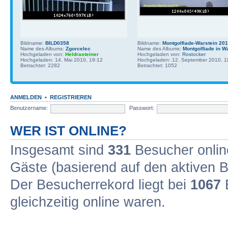
Bildname:
BILD0358
Bildname:
Montgolfiade-Warstein 201.
Name des Albums:
Zgorcelec
Name des Albums:
Montgolfiade in W
Hochgeladen von:
Heldrasteiner
Hochgeladen von:
Rostocker
Hochgeladen: 14. Mai 2010, 19:12
Hochgeladen: 12. September 2010, 1
Betrachtet: 2282
Betrachtet: 1052
ANMELDEN
•
REGISTRIEREN
Benutzername:
Passwort:
WER IST ONLINE?
Insgesamt sind
331
Besucher online
Gäste (basierend auf den aktiven B
Der Besucherrekord liegt bei
1067
B
gleichzeitig online waren.