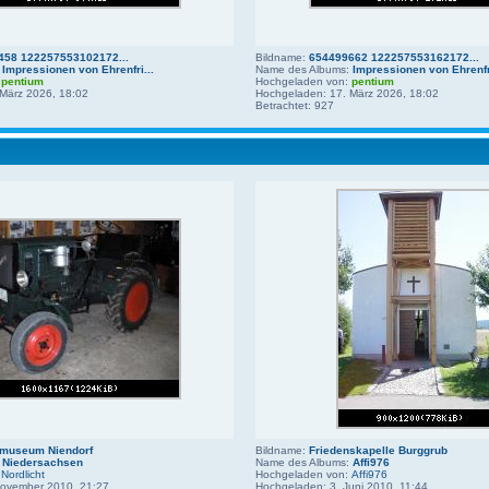
458 122257553102172...
Bildname:
654499662 122257553162172...
:
Impressionen von Ehrenfri...
Name des Albums:
Impressionen von Ehrenfri
:
pentium
Hochgeladen von:
pentium
März 2026, 18:02
Hochgeladen: 17. März 2026, 18:02
Betrachtet: 927
rmuseum Niendorf
Bildname:
Friedenskapelle Burggrub
:
Niedersachsen
Name des Albums:
Affi976
:
Nordlicht
Hochgeladen von:
Affi976
November 2010, 21:27
Hochgeladen: 3. Juni 2010, 11:44