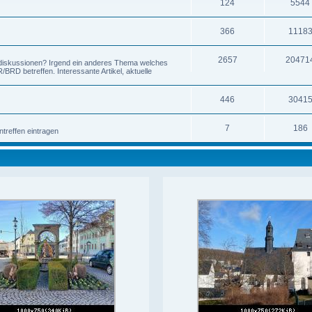
124
5544
366
1118
2657
20471
-diskussionen? Irgend ein anderes Thema welches
RD betreffen. Interessante Artikel, aktuelle
446
3041
7
186
ntreffen eintragen