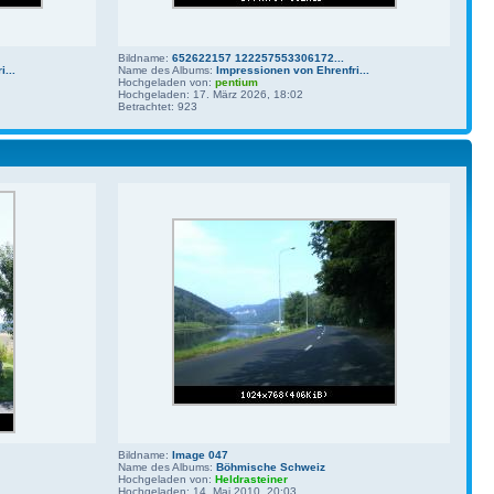
Bildname:
652622157 122257553306172...
...
Name des Albums:
Impressionen von Ehrenfri...
Hochgeladen von:
pentium
Hochgeladen: 17. März 2026, 18:02
Betrachtet: 923
Bildname:
Image 047
Name des Albums:
Böhmische Schweiz
Hochgeladen von:
Heldrasteiner
Hochgeladen: 14. Mai 2010, 20:03