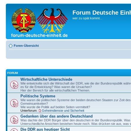
Forum Deutsche Einh
wer zu spät kommt...
Foren-Übersicht
FORUM
Wirtschaftliche Unterschiede
Wie entwickelte sich die Wirtschaft der DDR, wie die der Bundesrepublik wä
es für die Entwicklung? Was waren die Ursachen?
Hier der Bereich für alle wirtschaftlichen Themen.
Politische Systeme
Wie waren die politischen Systeme der beiden deutschen Staaten zur Zeit de
Gemeinsamkeiten?
Wie wurde die Politik auf beiden Seiten vermittelt?
Unterforum:
Geheimdienste und Sicherheit
Gedanken über das andere Deutschland
Was dachte der DDR Bürger über den deutschen in der Bundesrepublik. Wa
Unterschiedliche Ansichten bestehen heute noch. Was drücken sie aus, was w
Die DDR aus heutiger Sicht