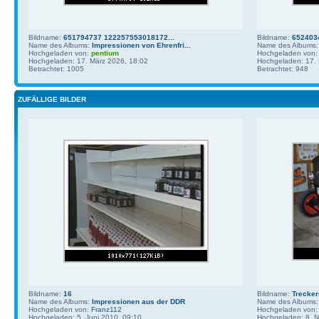
Bildname:
651794737 122257553018172...
Bildname:
652403
Name des Albums:
Impressionen von Ehrenfri...
Name des Albums
Hochgeladen von:
pentium
Hochgeladen von
Hochgeladen: 17. März 2026, 18:02
Hochgeladen: 17. 
Betrachtet: 1005
Betrachtet: 948
ZUFÄLLIGE BILDER
Bildname:
16
Bildname:
Trecke
Name des Albums:
Impressionen aus der DDR
Name des Albums
Hochgeladen von:
Franz112
Hochgeladen von
Hochgeladen: 5. Juni 2010, 09:10
Hochgeladen: 8. 