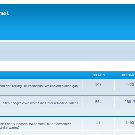
eit
THEMEN
BEITRÄ
107
4423
hrend der Teilung Deutschlands. Welche Anzeichen gab
554
1881
s Kalten Krieges? Wo waren die Unterschiede? Gab es
57
1453
s hielt der Bundesdeutsche vom DDR Einwohner?
ird erwartet?