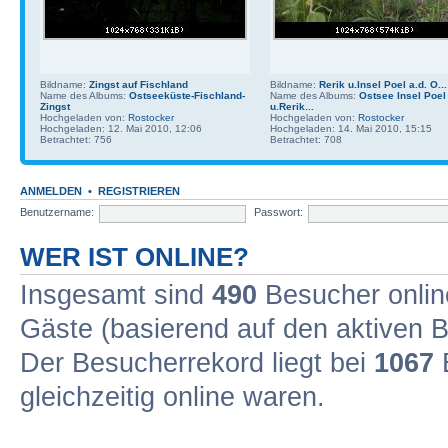
Bildname:
Zingst auf Fischland
Bildname:
Rerik u.Insel Poel a.d. O...
Name des Albums:
Ostseeküste-Fischland-
Name des Albums:
Ostsee Insel Poel
Zingst
u.Rerik...
Hochgeladen von:
Rostocker
Hochgeladen von:
Rostocker
Hochgeladen: 12. Mai 2010, 12:06
Hochgeladen: 14. Mai 2010, 15:15
Betrachtet: 756
Betrachtet: 708
ANMELDEN
•
REGISTRIEREN
Benutzername:
Passwort:
WER IST ONLINE?
Insgesamt sind
490
Besucher online
Gäste (basierend auf den aktiven B
Der Besucherrekord liegt bei
1067
B
gleichzeitig online waren.