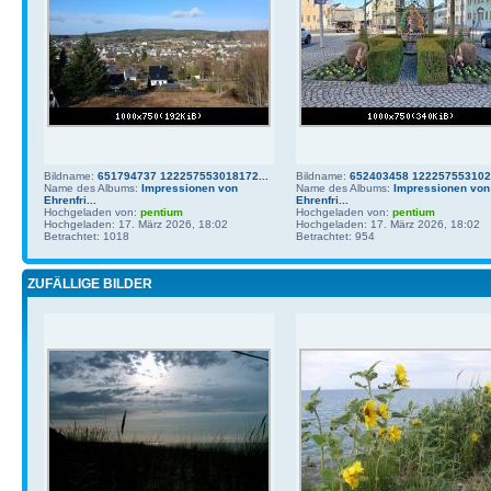
Bildname:
651794737 122257553018172...
Bildname:
652403458 1222575531021
Name des Albums:
Impressionen von
Name des Albums:
Impressionen von
Ehrenfri...
Ehrenfri...
Hochgeladen von:
pentium
Hochgeladen von:
pentium
Hochgeladen: 17. März 2026, 18:02
Hochgeladen: 17. März 2026, 18:02
Betrachtet: 1018
Betrachtet: 954
ZUFÄLLIGE BILDER