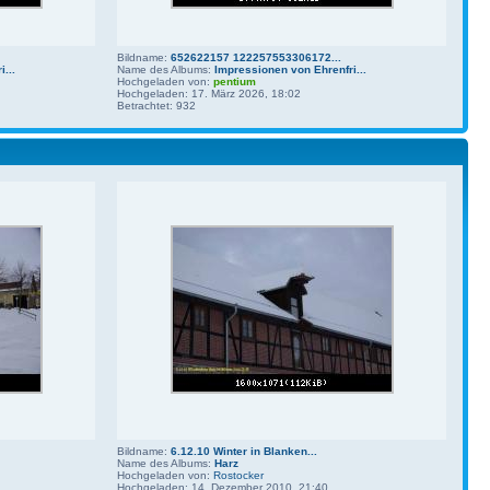
Bildname:
652622157 122257553306172...
...
Name des Albums:
Impressionen von Ehrenfri...
Hochgeladen von:
pentium
Hochgeladen: 17. März 2026, 18:02
Betrachtet: 932
Bildname:
6.12.10 Winter in Blanken...
Name des Albums:
Harz
Hochgeladen von:
Rostocker
Hochgeladen: 14. Dezember 2010, 21:40