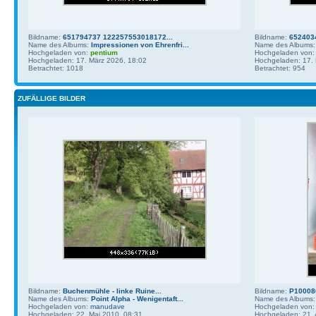
Bildname:
651794737 122257553018172...
Bildname:
652403
Name des Albums:
Impressionen von Ehrenfri...
Name des Albums
Hochgeladen von:
pentium
Hochgeladen von
Hochgeladen: 17. März 2026, 18:02
Hochgeladen: 17. 
Betrachtet: 1018
Betrachtet: 954
ZUFÄLLIGE BILDER
Bildname:
Buchenmühle - linke Ruine...
Bildname:
P10008
Name des Albums:
Point Alpha - Wenigentaft...
Name des Albums
Hochgeladen von:
manudave
Hochgeladen von
Hochgeladen: 22. Mai 2010, 08:31
Hochgeladen: 21. 