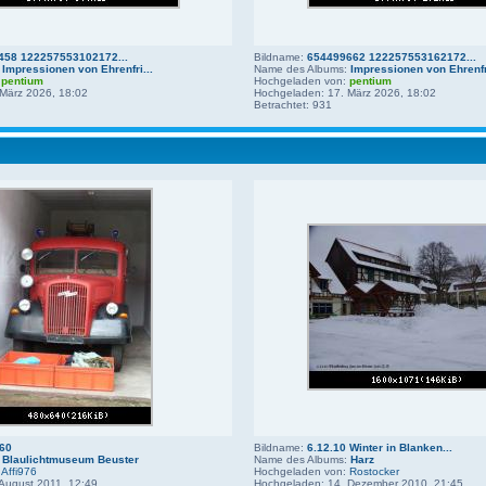
458 122257553102172...
Bildname:
654499662 122257553162172...
:
Impressionen von Ehrenfri...
Name des Albums:
Impressionen von Ehrenfri
:
pentium
Hochgeladen von:
pentium
März 2026, 18:02
Hochgeladen: 17. März 2026, 18:02
Betrachtet: 931
60
Bildname:
6.12.10 Winter in Blanken...
:
Blaulichtmuseum Beuster
Name des Albums:
Harz
:
Affi976
Hochgeladen von:
Rostocker
August 2011, 12:49
Hochgeladen: 14. Dezember 2010, 21:45