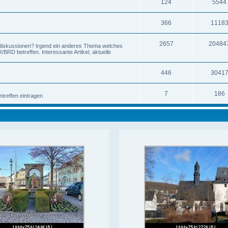
124
5544
366
1118
2657
20484
-diskussionen? Irgend ein anderes Thema welches
RD betreffen. Interessante Artikel, aktuelle
446
3041
7
186
ntreffen eintragen