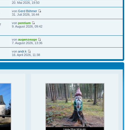
20. Mai 2026, 19:50
von
Gerd Böhmer
3
31. Juli 2026, 16:44
von
pentium
7
9. August 2026, 09:42
von
augenzeuge
7
7. August 2026, 13:36
von
andr.k
16. April 2026, 11:38