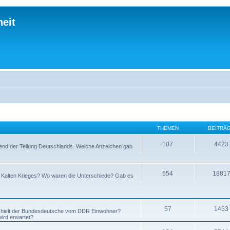
eit
THEMEN
BEITRÄ
107
4423
hrend der Teilung Deutschlands. Welche Anzeichen gab
554
1881
s Kalten Krieges? Wo waren die Unterschiede? Gab es
57
1453
s hielt der Bundesdeutsche vom DDR Einwohner?
ird erwartet?