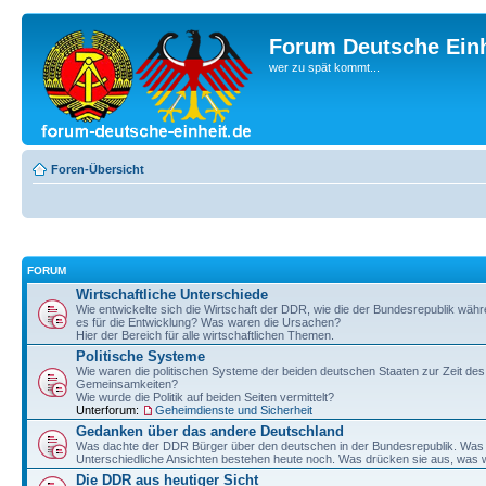
Forum Deutsche Einh
wer zu spät kommt...
Foren-Übersicht
FORUM
Wirtschaftliche Unterschiede
Wie entwickelte sich die Wirtschaft der DDR, wie die der Bundesrepublik wä
es für die Entwicklung? Was waren die Ursachen?
Hier der Bereich für alle wirtschaftlichen Themen.
Politische Systeme
Wie waren die politischen Systeme der beiden deutschen Staaten zur Zeit de
Gemeinsamkeiten?
Wie wurde die Politik auf beiden Seiten vermittelt?
Unterforum:
Geheimdienste und Sicherheit
Gedanken über das andere Deutschland
Was dachte der DDR Bürger über den deutschen in der Bundesrepublik. Wa
Unterschiedliche Ansichten bestehen heute noch. Was drücken sie aus, was w
Die DDR aus heutiger Sicht