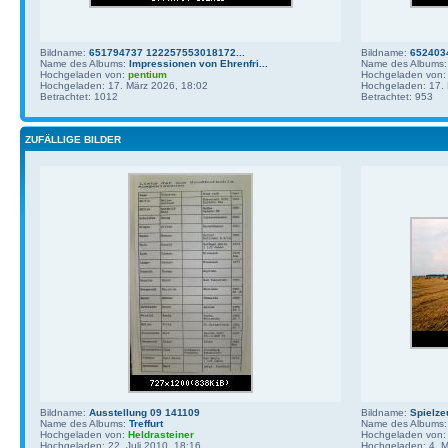
Bildname:
651794737 122257553018172...
Bildname:
652403
Name des Albums:
Impressionen von Ehrenfri...
Name des Albums
Hochgeladen von:
pentium
Hochgeladen von
Hochgeladen: 17. März 2026, 18:02
Hochgeladen: 17. 
Betrachtet: 1012
Betrachtet: 953
ZUFÄLLIGE BILDER
Bildname:
Ausstellung 09 141109
Bildname:
Spielze
Name des Albums:
Treffurt
Name des Albums
Hochgeladen von:
Heldrasteiner
Hochgeladen von
Hochgeladen: 22. Juli 2010, 18:16
Hochgeladen: 4. M