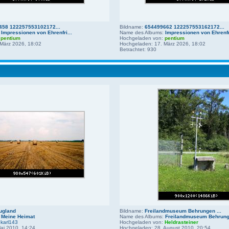
458 122257553102172...
Bildname:
654499662 122257553162172...
:
Impressionen von Ehrenfri...
Name des Albums:
Impressionen von Ehrenfri
:
pentium
Hochgeladen von:
pentium
März 2026, 18:02
Hochgeladen: 17. März 2026, 18:02
Betrachtet: 930
ugland
Bildname:
Freilandmuseum Behrungen ...
:
Meine Heimat
Name des Albums:
Freilandmuseum Behrun
:
karl143
Hochgeladen von:
Heldrasteiner
ai 2010, 14:24
Hochgeladen: 28. August 2010, 20:54