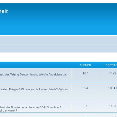
eit
THEMEN
BEITRÄ
107
4423
hrend der Teilung Deutschlands. Welche Anzeichen gab
554
1881
s Kalten Krieges? Wo waren die Unterschiede? Gab es
57
1453
s hielt der Bundesdeutsche vom DDR Einwohner?
ird erwartet?