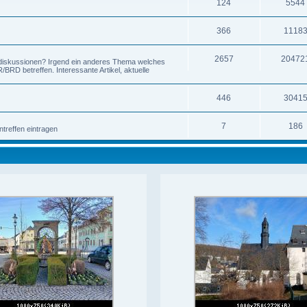
124
5544
366
1118
2657
20472
-diskussionen? Irgend ein anderes Thema welches
RD betreffen. Interessante Artikel, aktuelle
446
3041
7
186
ntreffen eintragen