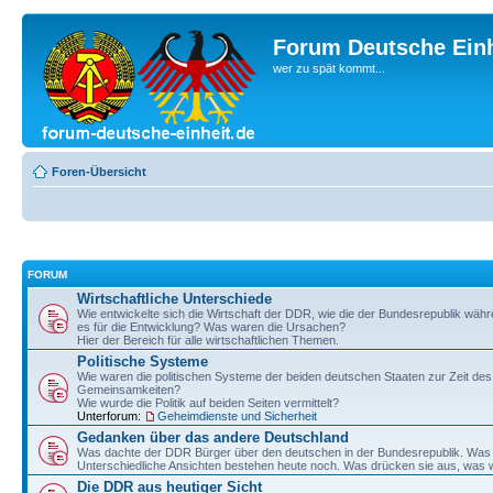
Forum Deutsche Einh
wer zu spät kommt...
Foren-Übersicht
FORUM
Wirtschaftliche Unterschiede
Wie entwickelte sich die Wirtschaft der DDR, wie die der Bundesrepublik wä
es für die Entwicklung? Was waren die Ursachen?
Hier der Bereich für alle wirtschaftlichen Themen.
Politische Systeme
Wie waren die politischen Systeme der beiden deutschen Staaten zur Zeit de
Gemeinsamkeiten?
Wie wurde die Politik auf beiden Seiten vermittelt?
Unterforum:
Geheimdienste und Sicherheit
Gedanken über das andere Deutschland
Was dachte der DDR Bürger über den deutschen in der Bundesrepublik. Wa
Unterschiedliche Ansichten bestehen heute noch. Was drücken sie aus, was w
Die DDR aus heutiger Sicht