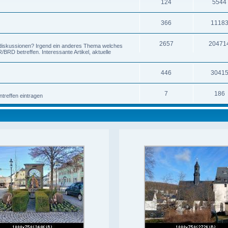
124
5544
366
1118
2657
20471
-diskussionen? Irgend ein anderes Thema welches
RD betreffen. Interessante Artikel, aktuelle
446
3041
7
186
ntreffen eintragen