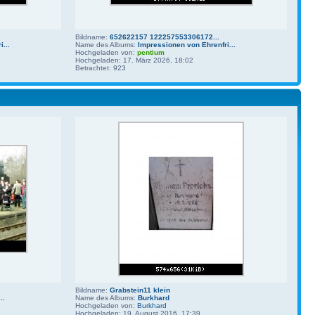
Bildname:
652622157 122257553306172...
...
Name des Albums:
Impressionen von Ehrenfri...
Hochgeladen von:
pentium
Hochgeladen: 17. März 2026, 18:02
Betrachtet: 923
Bildname:
Grabstein11 klein
..
Name des Albums:
Burkhard
Hochgeladen von:
Burkhard
Hochgeladen: 19. August 2016, 17:39