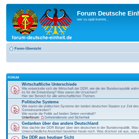
Forum Deutsche Einh
wer zu spät kommt...
Foren-Übersicht
FORUM
Wirtschaftliche Unterschiede
Wie entwickelte sich die Wirtschaft der DDR, wie die der Bundesrepublik wä
es für die Entwicklung? Was waren die Ursachen?
Hier der Bereich für alle wirtschaftlichen Themen.
Politische Systeme
Wie waren die politischen Systeme der beiden deutschen Staaten zur Zeit de
Gemeinsamkeiten?
Wie wurde die Politik auf beiden Seiten vermittelt?
Unterforum:
Geheimdienste und Sicherheit
Gedanken über das andere Deutschland
Was dachte der DDR Bürger über den deutschen in der Bundesrepublik. Wa
Unterschiedliche Ansichten bestehen heute noch. Was drücken sie aus, was w
Die DDR aus heutiger Sicht