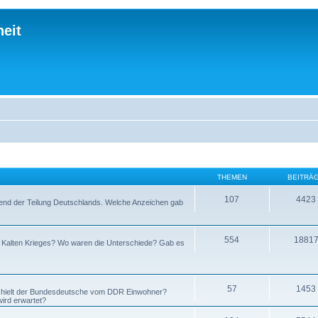
eit
THEMEN
BEITRÄ
107
4423
hrend der Teilung Deutschlands. Welche Anzeichen gab
554
1881
s Kalten Krieges? Wo waren die Unterschiede? Gab es
57
1453
s hielt der Bundesdeutsche vom DDR Einwohner?
ird erwartet?