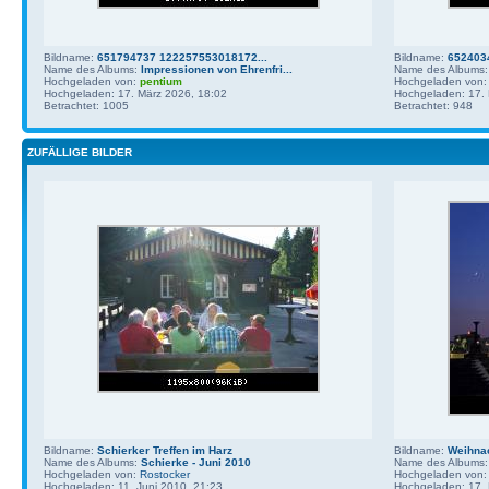
Bildname:
651794737 122257553018172...
Bildname:
652403
Name des Albums:
Impressionen von Ehrenfri...
Name des Albums
Hochgeladen von:
pentium
Hochgeladen von
Hochgeladen: 17. März 2026, 18:02
Hochgeladen: 17. 
Betrachtet: 1005
Betrachtet: 948
ZUFÄLLIGE BILDER
Bildname:
Schierker Treffen im Harz
Bildname:
Weihnac
Name des Albums:
Schierke - Juni 2010
Name des Albums
Hochgeladen von:
Rostocker
Hochgeladen von
Hochgeladen: 11. Juni 2010, 21:23
Hochgeladen: 17.