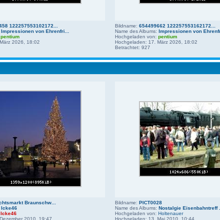
458 122257553102172...
Bildname:
654499662 122257553162172...
:
Impressionen von Ehrenfri...
Name des Albums:
Impressionen von Ehrenfri
:
pentium
Hochgeladen von:
pentium
März 2026, 18:02
Hochgeladen: 17. März 2026, 18:02
Betrachtet: 927
htsmarkt Braunschw...
Bildname:
PICT0028
:
Icke46
Name des Albums:
Nostalgie Eisenbahntreff .
:
Icke46
Hochgeladen von:
Holtenauer
 Dezember 2010, 19:47
Hochgeladen: 13. Mai 2010, 10:44