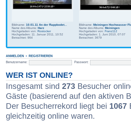
Bildname:
10.01.11 An der Rappbodet...
Bildname:
Meiningen Hochwasser Flu
Name des Albums:
Harz
Name des Albums:
Meiningen
Hochgeladen von:
Rostocker
Hochgeladen von:
Franz112
Hochgeladen: 11. Januar 2011, 10:52
Hochgeladen: 1. Juni 2010, 07:07
Betrachtet: 964
Betrachtet: 3679
ANMELDEN
•
REGISTRIEREN
Benutzername:
Passwort:
WER IST ONLINE?
Insgesamt sind
273
Besucher online
Gäste (basierend auf den aktiven B
Der Besucherrekord liegt bei
1067
B
gleichzeitig online waren.