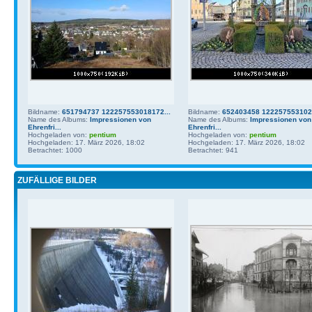
Bildname:
651794737 122257553018172...
Bildname:
652403458 1222575531021
Name des Albums:
Impressionen von
Name des Albums:
Impressionen von
Ehrenfri...
Ehrenfri...
Hochgeladen von:
pentium
Hochgeladen von:
pentium
Hochgeladen: 17. März 2026, 18:02
Hochgeladen: 17. März 2026, 18:02
Betrachtet: 1000
Betrachtet: 941
ZUFÄLLIGE BILDER