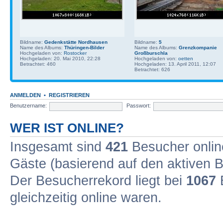
Bildname:
Gedenkstätte Nordhausen
Bildname:
5
Name des Albums:
Thüringen-Bilder
Name des Albums:
Grenzkompanie
Hochgeladen von:
Rostocker
Großburschla
Hochgeladen: 20. Mai 2010, 22:28
Hochgeladen von:
oetten
Betrachtet: 460
Hochgeladen: 13. April 2011, 12:07
Betrachtet: 626
ANMELDEN
•
REGISTRIEREN
Benutzername:
Passwort:
WER IST ONLINE?
Insgesamt sind
421
Besucher online
Gäste (basierend auf den aktiven B
Der Besucherrekord liegt bei
1067
B
gleichzeitig online waren.