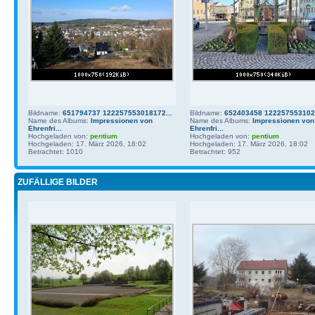
Bildname:
651794737 122257553018172...
Bildname:
652403458 1222575531021
Name des Albums:
Impressionen von
Name des Albums:
Impressionen von
Ehrenfri...
Ehrenfri...
Hochgeladen von:
pentium
Hochgeladen von:
pentium
Hochgeladen: 17. März 2026, 18:02
Hochgeladen: 17. März 2026, 18:02
Betrachtet: 1010
Betrachtet: 952
ZUFÄLLIGE BILDER