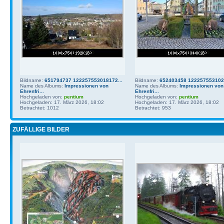
Bildname:
651794737 122257553018172...
Bildname:
652403458 1222575531021
Name des Albums:
Impressionen von
Name des Albums:
Impressionen von
Ehrenfri...
Ehrenfri...
Hochgeladen von:
pentium
Hochgeladen von:
pentium
Hochgeladen: 17. März 2026, 18:02
Hochgeladen: 17. März 2026, 18:02
Betrachtet: 1012
Betrachtet: 953
ZUFÄLLIGE BILDER