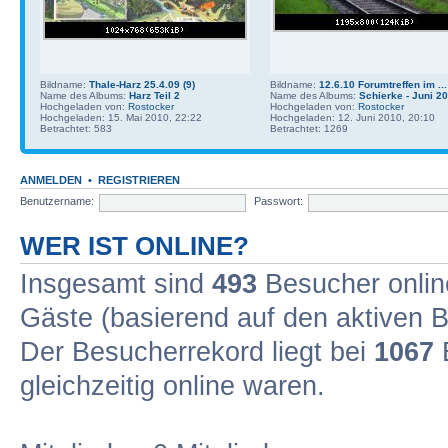
Bildname:
Thale-Harz 25.4.09 (9)
Bildname:
12.6.10 Forumtreffen im ...
Name des Albums:
Harz Teil 2
Name des Albums:
Schierke - Juni 2
Hochgeladen von:
Rostocker
Hochgeladen von:
Rostocker
Hochgeladen: 15. Mai 2010, 22:22
Hochgeladen: 12. Juni 2010, 20:10
Betrachtet: 583
Betrachtet: 1269
ANMELDEN
•
REGISTRIEREN
Benutzername:
Passwort:
WER IST ONLINE?
Insgesamt sind
493
Besucher online
Gäste (basierend auf den aktiven B
Der Besucherrekord liegt bei
1067
B
gleichzeitig online waren.