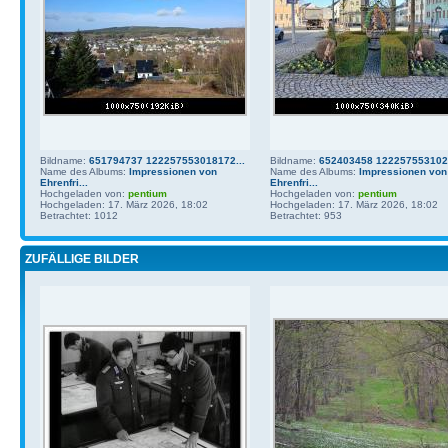
Bildname:
651794737 122257553018172...
Bildname:
652403458 1222575531021
Name des Albums:
Impressionen von
Name des Albums:
Impressionen von
Ehrenfri...
Ehrenfri...
Hochgeladen von:
pentium
Hochgeladen von:
pentium
Hochgeladen: 17. März 2026, 18:02
Hochgeladen: 17. März 2026, 18:02
Betrachtet: 1012
Betrachtet: 953
ZUFÄLLIGE BILDER