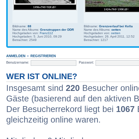
Bildname:
88
Bildname:
Grenzverlauf bei Kella
Name des Albums:
Grenztruppen der DDR
Name des Albums:
oetten
Hochgeladen von:
Franz112
Hochgeladen von:
oetten
Hochgeladen: 5. Juni 2010, 09:29
Hochgeladen: 26. April 2011, 12:52
Betrachtet: 2549
Betrachtet: 1217
ANMELDEN
•
REGISTRIEREN
Benutzername:
Passwort:
WER IST ONLINE?
Insgesamt sind
220
Besucher online
Gäste (basierend auf den aktiven B
Der Besucherrekord liegt bei
1067
B
gleichzeitig online waren.