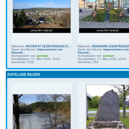
Bildname:
651794737 122257553018172...
Bildname:
652403458 1222575531021
Name des Albums:
Impressionen von
Name des Albums:
Impressionen von
Ehrenfri...
Ehrenfri...
Hochgeladen von:
pentium
Hochgeladen von:
pentium
Hochgeladen: 17. März 2026, 18:02
Hochgeladen: 17. März 2026, 18:02
Betrachtet: 1018
Betrachtet: 954
ZUFÄLLIGE BILDER