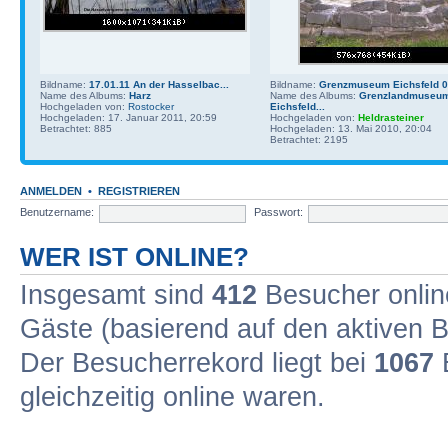
Bildname:
17.01.11 An der Hasselbac...
Bildname:
Grenzmuseum Eichsfeld 01
Name des Albums:
Harz
Name des Albums:
Grenzlandmuseu
Hochgeladen von:
Rostocker
Eichsfeld...
Hochgeladen: 17. Januar 2011, 20:59
Hochgeladen von:
Heldrasteiner
Betrachtet: 885
Hochgeladen: 13. Mai 2010, 20:04
Betrachtet: 2195
ANMELDEN
•
REGISTRIEREN
Benutzername:
Passwort:
WER IST ONLINE?
Insgesamt sind
412
Besucher online
Gäste (basierend auf den aktiven B
Der Besucherrekord liegt bei
1067
B
gleichzeitig online waren.