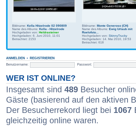
Bildname:
Kella Hitzelrode 02 090809
Bildname:
Monte Generoso (CH)
Name des Albums:
Kella - Hitzelrode
Name des Albums:
Ewig Urlaub mit
Hochgeladen von:
Heldrasteiner
Roelofsto...
Hochgeladen: 6. Juni 2010, 11:01
Hochgeladen von:
SkinnyTrucky
Betrachtet: 2153
Hochgeladen: 14. Mai 2010, 19:53
Betrachtet: 618
ANMELDEN
•
REGISTRIEREN
Benutzername:
Passwort:
WER IST ONLINE?
Insgesamt sind
489
Besucher online
Gäste (basierend auf den aktiven B
Der Besucherrekord liegt bei
1067
B
gleichzeitig online waren.