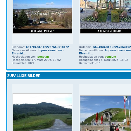
Bildname:
651794737 122257553018172...
Bildname:
652403458 1222575531021
Name des Albums:
Impressionen von
Name des Albums:
Impressionen von
Ehrenfri...
Ehrenfri...
Hochgeladen von:
pentium
Hochgeladen von:
pentium
Hochgeladen: 17. März 2026, 18:02
Hochgeladen: 17. März 2026, 18:02
Betrachtet: 1021
Betrachtet: 957
ZUFÄLLIGE BILDER