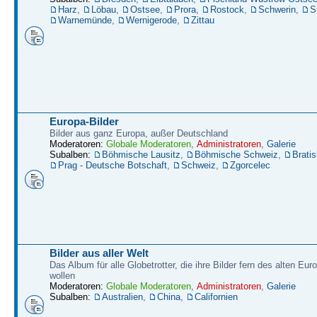
Harz
,
Löbau
,
Ostsee
,
Prora
,
Rostock
,
Schwerin
,
S
Warnemünde
,
Wernigerode
,
Zittau
Europa-Bilder
Bilder aus ganz Europa, außer Deutschland
Moderatoren:
Globale Moderatoren
,
Administratoren
,
Galerie
Subalben:
Böhmische Lausitz
,
Böhmische Schweiz
,
Bratis
Prag - Deutsche Botschaft
,
Schweiz
,
Zgorcelec
Bilder aus aller Welt
Das Album für alle Globetrotter, die ihre Bilder fern des alten Eu
wollen
Moderatoren:
Globale Moderatoren
,
Administratoren
,
Galerie
Subalben:
Australien
,
China
,
Californien