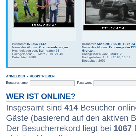
Bildname:
07-DSC 9142
Bildname:
Snap 2010.06.01 11.05.24
Name des Albums:
Grenzwanderungen
Name des Albums:
Fahrzeuge der DD
Hochgeladen von:
Bahndamm 68
Grenztr...
Hochgeladen: 23. März 2015, 21:40
Hochgeladen von:
Franz112
Betrachtet: 2608
Hochgeladen: 1. Juni 2010, 10:31
Betrachtet: 2656
ANMELDEN
•
REGISTRIEREN
Benutzername:
Passwort:
WER IST ONLINE?
Insgesamt sind
414
Besucher online
Gäste (basierend auf den aktiven B
Der Besucherrekord liegt bei
1067
B