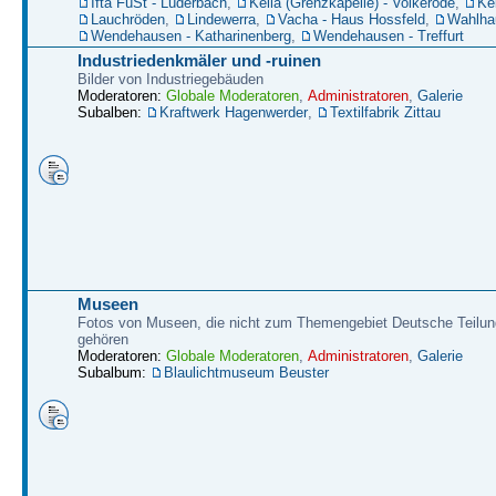
Ifta FüSt - Lüderbach
,
Kella (Grenzkapelle) - Volkerode
,
Kel
Lauchröden
,
Lindewerra
,
Vacha - Haus Hossfeld
,
Wahlha
Wendehausen - Katharinenberg
,
Wendehausen - Treffurt
Industriedenkmäler und -ruinen
Bilder von Industriegebäuden
Moderatoren:
Globale Moderatoren
,
Administratoren
,
Galerie
Subalben:
Kraftwerk Hagenwerder
,
Textilfabrik Zittau
Museen
Fotos von Museen, die nicht zum Themengebiet Deutsche Teilun
gehören
Moderatoren:
Globale Moderatoren
,
Administratoren
,
Galerie
Subalbum:
Blaulichtmuseum Beuster