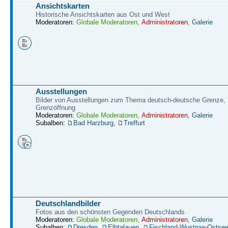
Ansichtskarten
Historische Ansichtskarten aus Ost und West
Moderatoren:
Globale Moderatoren
,
Administratoren
,
Galerie
Ausstellungen
Bilder von Ausstellungen zum Thema deutsch-deutsche Grenze,
Grenzöffnung
Moderatoren:
Globale Moderatoren
,
Administratoren
,
Galerie
Subalben:
Bad Harzburg
,
Treffurt
Deutschlandbilder
Fotos aus den schönsten Gegenden Deutschlands
Moderatoren:
Globale Moderatoren
,
Administratoren
,
Galerie
Subalben:
Dresden
,
Elbtalauen
,
Fischland-Wustrow-Ostse