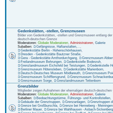
Gedenkstätten, -stellen, Grenzmuseen
Bilder von Gedenkstätten, -stellen und Grenzmuseen entlang der
deutsch-deutschen Grenze
Moderatoren:
Globale Moderatoren
,
Administratoren
,
Galerie
Subalben:
Gefängnisse, Haftanstalten,...
,
Gedenkstätte Berlin - Hohenschönhausen
,
Dresden - Gedenkstätte Bautzner Straße
,
Gera - Gedenkstätte Amthordurchgang
,
Grenzmuseum Abbenr
Freilandmuseum Behrungen
,
Gedenkstelle Bodesruh
,
Grenzlandmuseum Eichsfeld bei Teistungen
,
Gedenkstelle H
Grenzmuseum Hötensleben
,
Gedenkstätte Marienborn
,
Deutsch-Deutsches Museum Mödlareuth
,
Grenzmuseum Poin
Grenzmuseum Schifflersgrund
,
Grenzmuseum Schnackenbu
Grenzmuseum Sorge
,
Grenzlandmuseum Tettenborn
Grenzbilder
Mitglieder zeigen Aufnahmen der ehemaligen deutsch-deutschen
Moderatoren:
Globale Moderatoren
,
Administratoren
,
Galerie
Subalben:
Beobachtungstürme, Führungs- und Kontrollstellen
,
Gebäude der Grenztruppen
,
Grenzanlagen
,
Grenztruppen 
Grenze bei Großburschla
,
Grenze bei Henneberg - Meiningen
Berliner Mauer
,
Grenze bei Wahlhausen - Asbach-Sickenberg