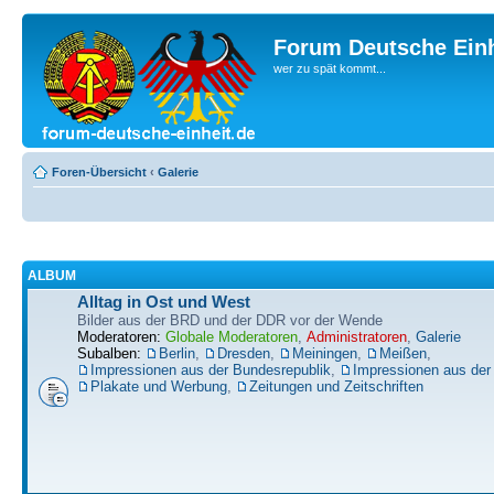
Forum Deutsche Einh
wer zu spät kommt...
Foren-Übersicht
‹
Galerie
ALBUM
Alltag in Ost und West
Bilder aus der BRD und der DDR vor der Wende
Moderatoren:
Globale Moderatoren
,
Administratoren
,
Galerie
Subalben:
Berlin
,
Dresden
,
Meiningen
,
Meißen
,
Impressionen aus der Bundesrepublik
,
Impressionen aus de
Plakate und Werbung
,
Zeitungen und Zeitschriften