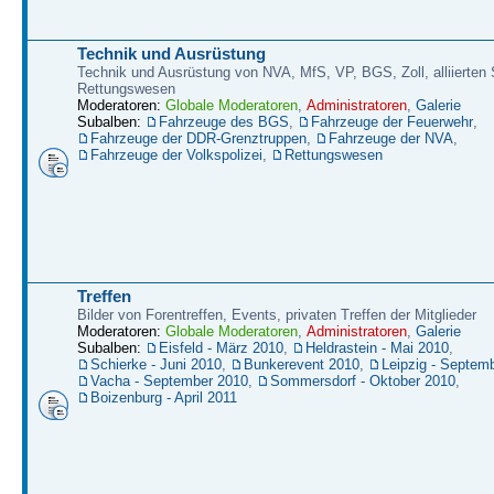
Technik und Ausrüstung
Technik und Ausrüstung von NVA, MfS, VP, BGS, Zoll, alliierten S
Rettungswesen
Moderatoren:
Globale Moderatoren
,
Administratoren
,
Galerie
Subalben:
Fahrzeuge des BGS
,
Fahrzeuge der Feuerwehr
,
Fahrzeuge der DDR-Grenztruppen
,
Fahrzeuge der NVA
,
Fahrzeuge der Volkspolizei
,
Rettungswesen
Treffen
Bilder von Forentreffen, Events, privaten Treffen der Mitglieder
Moderatoren:
Globale Moderatoren
,
Administratoren
,
Galerie
Subalben:
Eisfeld - März 2010
,
Heldrastein - Mai 2010
,
Schierke - Juni 2010
,
Bunkerevent 2010
,
Leipzig - Septem
Vacha - September 2010
,
Sommersdorf - Oktober 2010
,
Boizenburg - April 2011