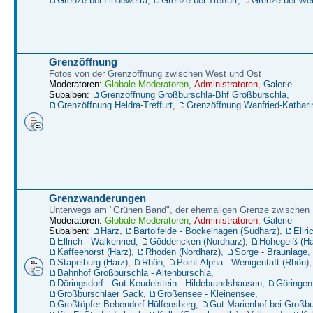
Grenze bei Lindewerra
,
Grenze bei Treffurt
,
Grenze bei W
Grenzöffnung
Fotos von der Grenzöffnung zwischen West und Ost
Moderatoren:
Globale Moderatoren
,
Administratoren
,
Galerie
Subalben:
Grenzöffnung Großburschla-Bhf Großburschla
,
Grenzöffnung Heldra-Treffurt
,
Grenzöffnung Wanfried-Kathari
Grenzwanderungen
Unterwegs am "Grünen Band", der ehemaligen Grenze zwische
Moderatoren:
Globale Moderatoren
,
Administratoren
,
Galerie
Subalben:
Harz
,
Bartolfelde - Bockelhagen (Südharz)
,
Ellri
Ellrich - Walkenried
,
Göddencken (Nordharz)
,
Hohegeiß (Ha
Kaffeehorst (Harz)
,
Rhoden (Nordharz)
,
Sorge - Braunlage
,
Stapelburg (Harz)
,
Rhön
,
Point Alpha - Wenigentaft (Rhön)
,
Bahnhof Großburschla - Altenburschla
,
Döringsdorf - Gut Keudelstein - Hildebrandshausen
,
Göringen
Großburschlaer Sack
,
Großensee - Kleinensee
,
Großtöpfer-Bebendorf-Hülfensberg
,
Gut Marienhof bei Großbu