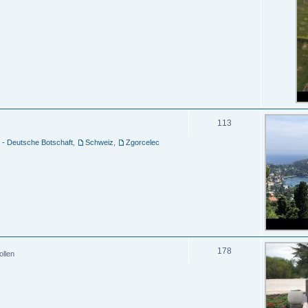
113
 - Deutsche Botschaft
,
Schweiz
,
Zgorcelec
178
ollen