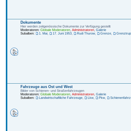
Dokumente
Hier werden zeitgenössische Dokumente zur Verfügung gestellt
Moderatoren:
Globale Moderatoren
,
Administratoren
,
Galerie
Subalben:
1. Mai
,
17. Juni 1953
,
Rudi Thurow
,
Grenze
,
Grenztru
Fahrzeuge aus Ost und West
Bilder von Schienen- und Straßenfahrzeugen
Moderatoren:
Globale Moderatoren
,
Administratoren
,
Galerie
Subalben:
Landwirtschaftliche Fahrzeuge
,
Lkw
,
Pkw
,
Schienenfahr