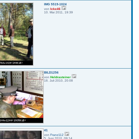
IMG 5519-1024
von
Icke46
10. Mai 2011, 19:39
BILD1256
von
Heldrasteiner
16. Juli 2010, 20:08
41
von
Franz112
5. Juni 2010, 09:14