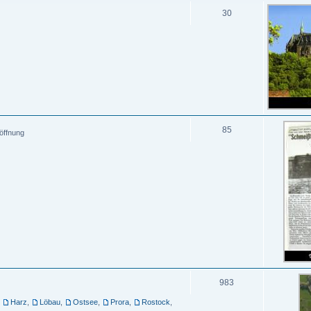
30
85
öffnung
983
,
Harz
,
Löbau
,
Ostsee
,
Prora
,
Rostock
,