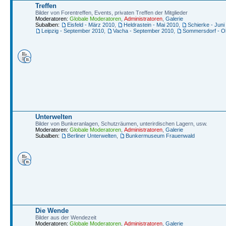
Treffen
Bilder von Forentreffen, Events, privaten Treffen der Mitglieder
Moderatoren:
Globale Moderatoren
,
Administratoren
,
Galerie
Subalben:
Eisfeld - März 2010
,
Heldrastein - Mai 2010
,
Schierke - Juni
Leipzig - September 2010
,
Vacha - September 2010
,
Sommersdorf - O
Unterwelten
Bilder von Bunkeranlagen, Schutzräumen, unterirdischen Lagern, usw.
Moderatoren:
Globale Moderatoren
,
Administratoren
,
Galerie
Subalben:
Berliner Unterwelten
,
Bunkermuseum Frauenwald
Die Wende
Bilder aus der Wendezeit
Moderatoren:
Globale Moderatoren
,
Administratoren
,
Galerie