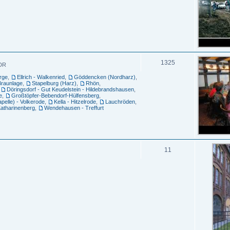
1325
DDR
orge
,
Ellrich - Walkenried
,
Göddencken (Nordharz)
,
Braunlage
,
Stapelburg (Harz)
,
Rhön
,
,
Döringsdorf - Gut Keudelstein - Hildebrandshausen
,
e
,
Großtöpfer-Bebendorf-Hülfensberg
,
pelle) - Volkerode
,
Kella - Hitzelrode
,
Lauchröden
,
atharinenberg
,
Wendehausen - Treffurt
11