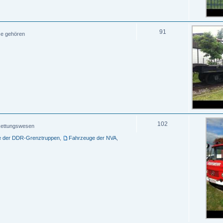
91
ze gehören
102
, Rettungswesen
e der DDR-Grenztruppen
,
Fahrzeuge der NVA
,