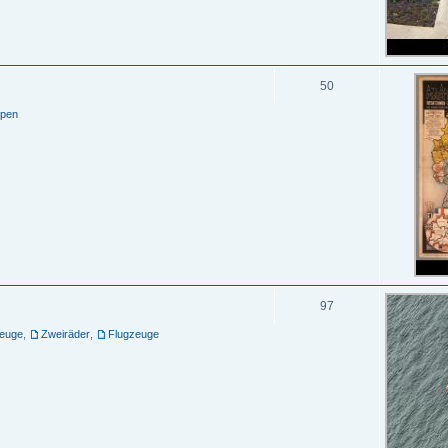
50
ppen
97
zeuge
,
Zweiräder
,
Flugzeuge