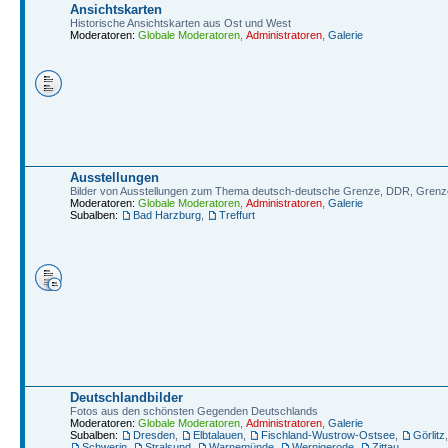
Ansichtskarten
Historische Ansichtskarten aus Ost und West
Moderatoren:
Globale Moderatoren
,
Administratoren
,
Galerie
Ausstellungen
Bilder von Ausstellungen zum Thema deutsch-deutsche Grenze, DDR, Grenz
Moderatoren:
Globale Moderatoren
,
Administratoren
,
Galerie
Subalben:
Bad Harzburg
,
Treffurt
Deutschlandbilder
Fotos aus den schönsten Gegenden Deutschlands
Moderatoren:
Globale Moderatoren
,
Administratoren
,
Galerie
Subalben:
Dresden
,
Elbtalauen
,
Fischland-Wustrow-Ostsee
,
Görlitz
Schwerin
,
Stralsund
,
Warnemünde
,
Wernigerode
,
Zittau