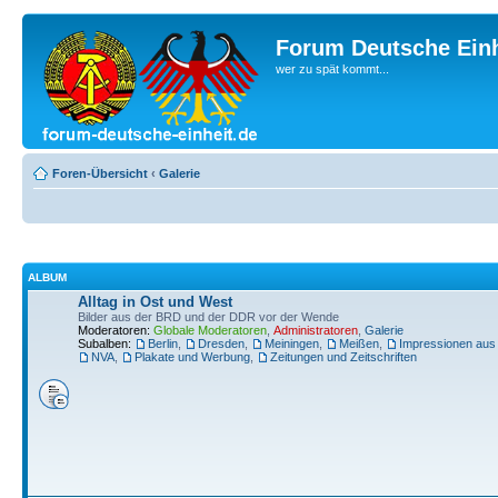
Forum Deutsche Einh
wer zu spät kommt...
Foren-Übersicht
‹
Galerie
ALBUM
Alltag in Ost und West
Bilder aus der BRD und der DDR vor der Wende
Moderatoren:
Globale Moderatoren
,
Administratoren
,
Galerie
Subalben:
Berlin
,
Dresden
,
Meiningen
,
Meißen
,
Impressionen aus
NVA
,
Plakate und Werbung
,
Zeitungen und Zeitschriften