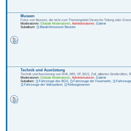
Museen
Fotos von Museen, die nicht zum Themengebiet Deutsche Teilung oder Gren
Moderatoren:
Globale Moderatoren
,
Administratoren
,
Galerie
Subalbum:
Blaulichtmuseum Beuster
Technik und Ausrüstung
Technik und Ausrüstung von NVA, MfS, VP, BGS, Zoll, alliierten Streitkräften
Moderatoren:
Globale Moderatoren
,
Administratoren
,
Galerie
Subalben:
Fahrzeuge des BGS
,
Fahrzeuge der Feuerwehr
,
Fahrzeug
Fahrzeuge der Volkspolizei
,
Rettungswesen