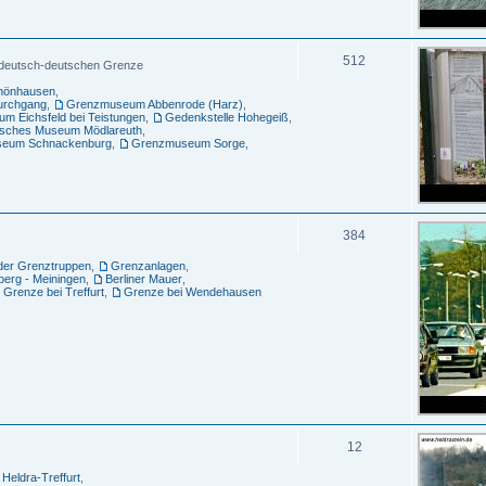
512
n deutsch-deutschen Grenze
chönhausen
,
urchgang
,
Grenzmuseum Abbenrode (Harz)
,
m Eichsfeld bei Teistungen
,
Gedenkstelle Hohegeiß
,
sches Museum Mödlareuth
,
eum Schnackenburg
,
Grenzmuseum Sorge
,
384
er Grenztruppen
,
Grenzanlagen
,
erg - Meiningen
,
Berliner Mauer
,
Grenze bei Treffurt
,
Grenze bei Wendehausen
12
Heldra-Treffurt
,