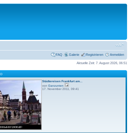
FAQ
Galerie
Registrieren
Anmelden
Aktuelle Zeit: 7. August 2026, 06:51
LD
Städtereisen Frankfurt am...
von
Ganzunten
17. November 2011, 09:41