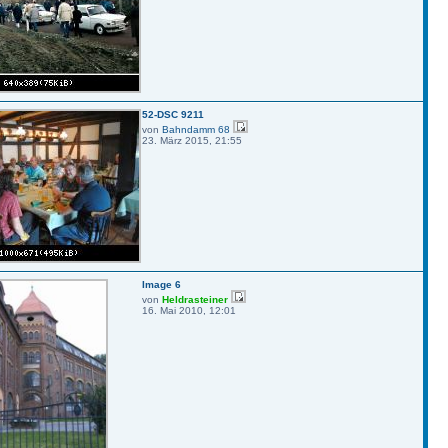
52-DSC 9211
von
Bahndamm 68
23. März 2015, 21:55
Image 6
von
Heldrasteiner
16. Mai 2010, 12:01