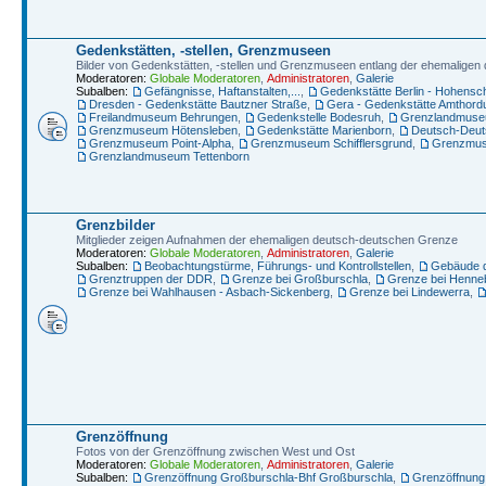
Gedenkstätten, -stellen, Grenzmuseen
Bilder von Gedenkstätten, -stellen und Grenzmuseen entlang der ehemalige
Moderatoren:
Globale Moderatoren
,
Administratoren
,
Galerie
Subalben:
Gefängnisse, Haftanstalten,...
,
Gedenkstätte Berlin - Hohens
Dresden - Gedenkstätte Bautzner Straße
,
Gera - Gedenkstätte Amthord
Freilandmuseum Behrungen
,
Gedenkstelle Bodesruh
,
Grenzlandmuseu
Grenzmuseum Hötensleben
,
Gedenkstätte Marienborn
,
Deutsch-Deut
Grenzmuseum Point-Alpha
,
Grenzmuseum Schifflersgrund
,
Grenzmus
Grenzlandmuseum Tettenborn
Grenzbilder
Mitglieder zeigen Aufnahmen der ehemaligen deutsch-deutschen Grenze
Moderatoren:
Globale Moderatoren
,
Administratoren
,
Galerie
Subalben:
Beobachtungstürme, Führungs- und Kontrollstellen
,
Gebäude d
Grenztruppen der DDR
,
Grenze bei Großburschla
,
Grenze bei Henneb
Grenze bei Wahlhausen - Asbach-Sickenberg
,
Grenze bei Lindewerra
,
Grenzöffnung
Fotos von der Grenzöffnung zwischen West und Ost
Moderatoren:
Globale Moderatoren
,
Administratoren
,
Galerie
Subalben:
Grenzöffnung Großburschla-Bhf Großburschla
,
Grenzöffnung 