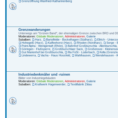
Grenzöffnung Wanfried-Katharinenberg
Grenzwanderungen
Unterwegs am "Grünen Band", der ehemaligen Grenze zwischen BRD und 
Moderatoren:
Globale Moderatoren
,
Administratoren
,
Galerie
Subalben:
Harz
,
Bartolfelde - Bockelhagen (Südharz)
,
Ellrich - Unterz
Hohegeiß (Harz)
,
Kaffeehorst (Harz)
,
Rhoden (Nordharz)
,
Sorge - 
Point Alpha - Wenigentaft (Rhön)
,
Bahnhof Großburschla - Altenburschla
Göringen - Flußsperre
,
Großburschlaer Sack
,
Großensee - Kleinense
Gut Marienhof bei Großburschla
,
Ifta FüSt - Lüderbach
,
Kella (Grenzka
Lindewerra
,
Vacha - Haus Hossfeld
,
Wahlhausen
,
Wendehausen - K
Industriedenkmäler und -ruinen
Bilder von Industriegebäuden
Moderatoren:
Globale Moderatoren
,
Administratoren
,
Galerie
Subalben:
Kraftwerk Hagenwerder
,
Textilfabrik Zittau