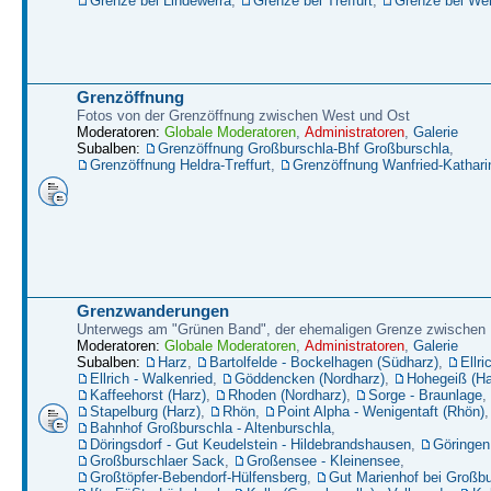
Grenze bei Lindewerra
,
Grenze bei Treffurt
,
Grenze bei W
Grenzöffnung
Fotos von der Grenzöffnung zwischen West und Ost
Moderatoren:
Globale Moderatoren
,
Administratoren
,
Galerie
Subalben:
Grenzöffnung Großburschla-Bhf Großburschla
,
Grenzöffnung Heldra-Treffurt
,
Grenzöffnung Wanfried-Kathari
Grenzwanderungen
Unterwegs am "Grünen Band", der ehemaligen Grenze zwische
Moderatoren:
Globale Moderatoren
,
Administratoren
,
Galerie
Subalben:
Harz
,
Bartolfelde - Bockelhagen (Südharz)
,
Ellri
Ellrich - Walkenried
,
Göddencken (Nordharz)
,
Hohegeiß (Ha
Kaffeehorst (Harz)
,
Rhoden (Nordharz)
,
Sorge - Braunlage
,
Stapelburg (Harz)
,
Rhön
,
Point Alpha - Wenigentaft (Rhön)
,
Bahnhof Großburschla - Altenburschla
,
Döringsdorf - Gut Keudelstein - Hildebrandshausen
,
Göringen
Großburschlaer Sack
,
Großensee - Kleinensee
,
Großtöpfer-Bebendorf-Hülfensberg
,
Gut Marienhof bei Großbu