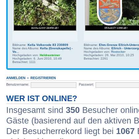
Bildname:
Kella Volkerode 83 230809
Bildname:
Ehm.Grenze Ellrich-Unterz.
Name des Albums:
Kella (Grenzkapelle) -
Name des Albums:
Ellrich - Unterzor
Vo...
Hochgeladen von:
Rostocker
Hochgeladen von:
Heldrasteiner
Hochgeladen: 26. Mai 2010, 10:25
Hochgeladen: 6. Juni 2010, 10:49
Betrachtet: 2261
Betrachtet: 1111
ANMELDEN
•
REGISTRIEREN
Benutzername:
Passwort:
WER IST ONLINE?
Insgesamt sind
350
Besucher online
Gäste (basierend auf den aktiven B
Der Besucherrekord liegt bei
1067
B