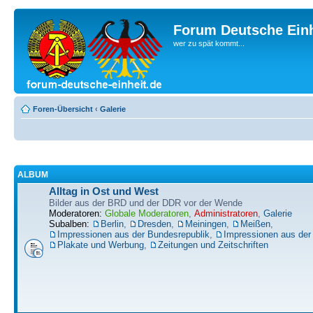
Forum Deutsche Einh
wer zu spät kommt...
Foren-Übersicht
‹
Galerie
ALBUM
Alltag in Ost und West
Bilder aus der BRD und der DDR vor der Wende
Moderatoren:
Globale Moderatoren
,
Administratoren
,
Galerie
Subalben:
Berlin
,
Dresden
,
Meiningen
,
Meißen
,
Impressionen aus der Bundesrepublik
,
Impressionen aus de
Plakate und Werbung
,
Zeitungen und Zeitschriften