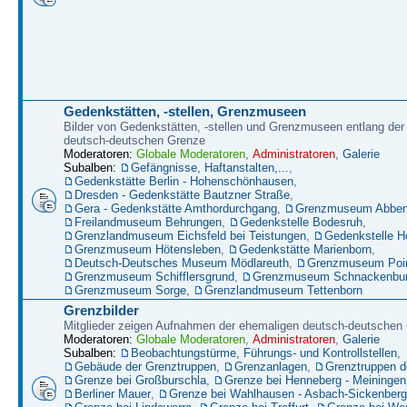
Gedenkstätten, -stellen, Grenzmuseen
Bilder von Gedenkstätten, -stellen und Grenzmuseen entlang der
deutsch-deutschen Grenze
Moderatoren:
Globale Moderatoren
,
Administratoren
,
Galerie
Subalben:
Gefängnisse, Haftanstalten,...
,
Gedenkstätte Berlin - Hohenschönhausen
,
Dresden - Gedenkstätte Bautzner Straße
,
Gera - Gedenkstätte Amthordurchgang
,
Grenzmuseum Abbenr
Freilandmuseum Behrungen
,
Gedenkstelle Bodesruh
,
Grenzlandmuseum Eichsfeld bei Teistungen
,
Gedenkstelle H
Grenzmuseum Hötensleben
,
Gedenkstätte Marienborn
,
Deutsch-Deutsches Museum Mödlareuth
,
Grenzmuseum Poin
Grenzmuseum Schifflersgrund
,
Grenzmuseum Schnackenbu
Grenzmuseum Sorge
,
Grenzlandmuseum Tettenborn
Grenzbilder
Mitglieder zeigen Aufnahmen der ehemaligen deutsch-deutschen
Moderatoren:
Globale Moderatoren
,
Administratoren
,
Galerie
Subalben:
Beobachtungstürme, Führungs- und Kontrollstellen
,
Gebäude der Grenztruppen
,
Grenzanlagen
,
Grenztruppen 
Grenze bei Großburschla
,
Grenze bei Henneberg - Meiningen
Berliner Mauer
,
Grenze bei Wahlhausen - Asbach-Sickenberg