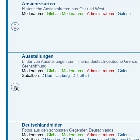
Ansichtskarten
Historische Ansichtskarten aus Ost und West
Moderatoren:
Globale Moderatoren
,
Administratoren
,
Galerie
Ausstellungen
Bilder von Ausstellungen zum Thema deutsch-deutsche Grenze,
Grenzöffnung
Moderatoren:
Globale Moderatoren
,
Administratoren
,
Galerie
Subalben:
Bad Harzburg
,
Treffurt
Deutschlandbilder
Fotos aus den schönsten Gegenden Deutschlands
Moderatoren:
Globale Moderatoren
,
Administratoren
,
Galerie
Subalben:
Dresden
,
Elbtalauen
,
Fischland-Wustrow-Ostse