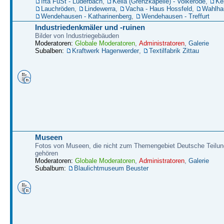
Ifta FüSt - Lüderbach
,
Kella (Grenzkapelle) - Volkerode
,
Kel
Lauchröden
,
Lindewerra
,
Vacha - Haus Hossfeld
,
Wahlha
Wendehausen - Katharinenberg
,
Wendehausen - Treffurt
Industriedenkmäler und -ruinen
Bilder von Industriegebäuden
Moderatoren:
Globale Moderatoren
,
Administratoren
,
Galerie
Subalben:
Kraftwerk Hagenwerder
,
Textilfabrik Zittau
Museen
Fotos von Museen, die nicht zum Themengebiet Deutsche Teilun
gehören
Moderatoren:
Globale Moderatoren
,
Administratoren
,
Galerie
Subalbum:
Blaulichtmuseum Beuster