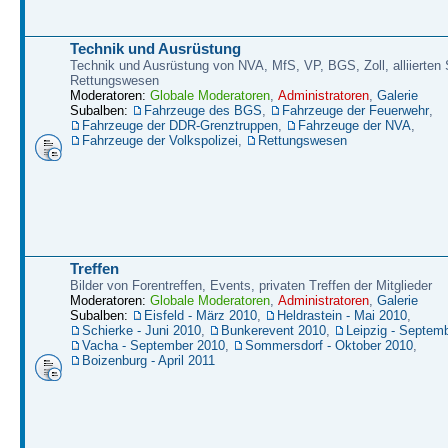
Technik und Ausrüstung
Technik und Ausrüstung von NVA, MfS, VP, BGS, Zoll, alliierten S
Rettungswesen
Moderatoren:
Globale Moderatoren
,
Administratoren
,
Galerie
Subalben:
Fahrzeuge des BGS
,
Fahrzeuge der Feuerwehr
,
Fahrzeuge der DDR-Grenztruppen
,
Fahrzeuge der NVA
,
Fahrzeuge der Volkspolizei
,
Rettungswesen
Treffen
Bilder von Forentreffen, Events, privaten Treffen der Mitglieder
Moderatoren:
Globale Moderatoren
,
Administratoren
,
Galerie
Subalben:
Eisfeld - März 2010
,
Heldrastein - Mai 2010
,
Schierke - Juni 2010
,
Bunkerevent 2010
,
Leipzig - Septem
Vacha - September 2010
,
Sommersdorf - Oktober 2010
,
Boizenburg - April 2011