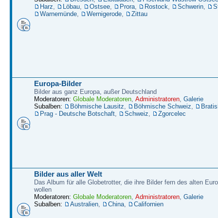
Harz
,
Löbau
,
Ostsee
,
Prora
,
Rostock
,
Schwerin
,
S
Warnemünde
,
Wernigerode
,
Zittau
Europa-Bilder
Bilder aus ganz Europa, außer Deutschland
Moderatoren:
Globale Moderatoren
,
Administratoren
,
Galerie
Subalben:
Böhmische Lausitz
,
Böhmische Schweiz
,
Bratis
Prag - Deutsche Botschaft
,
Schweiz
,
Zgorcelec
Bilder aus aller Welt
Das Album für alle Globetrotter, die ihre Bilder fern des alten Eu
wollen
Moderatoren:
Globale Moderatoren
,
Administratoren
,
Galerie
Subalben:
Australien
,
China
,
Californien