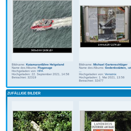
Bildname:
Katamaranfähre Helgoland
Bildname:
Michael Gartenschläger
Name des Albums:
Flugzeuge
Name des Albums:
Gedenkstätten, -st
Hochgeladen von:
HPA
...
Hochgeladen: 22. September 2021, 14:58
Hochgeladen von:
Verratnix
Betrachtet: 32319
Hochgeladen: 1. Mai 2021, 13:56
Betrachtet: 32477
ZUFÄLLIGE BILDER