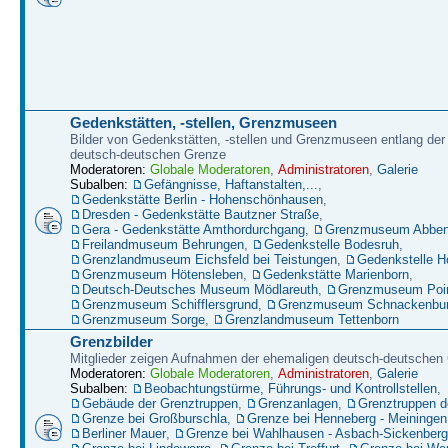
Gedenkstätten, -stellen, Grenzmuseen
Bilder von Gedenkstätten, -stellen und Grenzmuseen entlang der
deutsch-deutschen Grenze
Moderatoren:
Globale Moderatoren
,
Administratoren
,
Galerie
Subalben:
Gefängnisse, Haftanstalten,...
,
Gedenkstätte Berlin - Hohenschönhausen
,
Dresden - Gedenkstätte Bautzner Straße
,
Gera - Gedenkstätte Amthordurchgang
,
Grenzmuseum Abbenr
Freilandmuseum Behrungen
,
Gedenkstelle Bodesruh
,
Grenzlandmuseum Eichsfeld bei Teistungen
,
Gedenkstelle H
Grenzmuseum Hötensleben
,
Gedenkstätte Marienborn
,
Deutsch-Deutsches Museum Mödlareuth
,
Grenzmuseum Poin
Grenzmuseum Schifflersgrund
,
Grenzmuseum Schnackenbu
Grenzmuseum Sorge
,
Grenzlandmuseum Tettenborn
Grenzbilder
Mitglieder zeigen Aufnahmen der ehemaligen deutsch-deutschen
Moderatoren:
Globale Moderatoren
,
Administratoren
,
Galerie
Subalben:
Beobachtungstürme, Führungs- und Kontrollstellen
,
Gebäude der Grenztruppen
,
Grenzanlagen
,
Grenztruppen 
Grenze bei Großburschla
,
Grenze bei Henneberg - Meiningen
Berliner Mauer
,
Grenze bei Wahlhausen - Asbach-Sickenberg