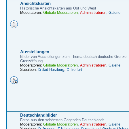
Ansichtskarten
Historische Ansichtskarten aus Ost und West
Moderatoren:
Globale Moderatoren
,
Administratoren
,
Galerie
Ausstellungen
Bilder von Ausstellungen zum Thema deutsch-deutsche Grenze,
Grenzöffnung
Moderatoren:
Globale Moderatoren
,
Administratoren
,
Galerie
Subalben:
Bad Harzburg
,
Treffurt
Deutschlandbilder
Fotos aus den schönsten Gegenden Deutschlands
Moderatoren:
Globale Moderatoren
,
Administratoren
,
Galerie
Subalben:
Dresden
,
Elbtalauen
,
Fischland-Wustrow-Ostse