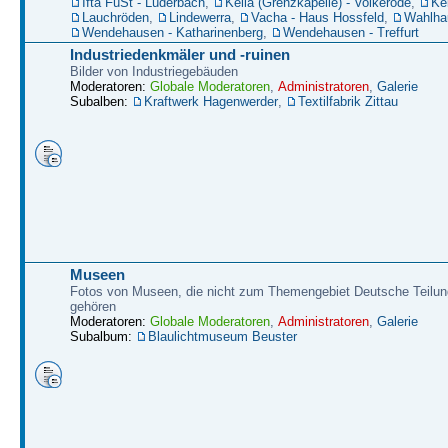
Ifta FüSt - Lüderbach
,
Kella (Grenzkapelle) - Volkerode
,
Kel
Lauchröden
,
Lindewerra
,
Vacha - Haus Hossfeld
,
Wahlha
Wendehausen - Katharinenberg
,
Wendehausen - Treffurt
Industriedenkmäler und -ruinen
Bilder von Industriegebäuden
Moderatoren:
Globale Moderatoren
,
Administratoren
,
Galerie
Subalben:
Kraftwerk Hagenwerder
,
Textilfabrik Zittau
Museen
Fotos von Museen, die nicht zum Themengebiet Deutsche Teilun
gehören
Moderatoren:
Globale Moderatoren
,
Administratoren
,
Galerie
Subalbum:
Blaulichtmuseum Beuster