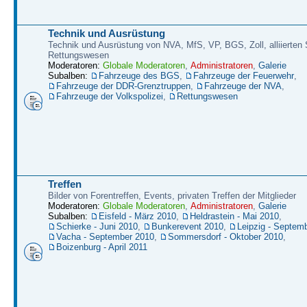
Technik und Ausrüstung
Technik und Ausrüstung von NVA, MfS, VP, BGS, Zoll, alliierten S
Rettungswesen
Moderatoren:
Globale Moderatoren
,
Administratoren
,
Galerie
Subalben:
Fahrzeuge des BGS
,
Fahrzeuge der Feuerwehr
,
Fahrzeuge der DDR-Grenztruppen
,
Fahrzeuge der NVA
,
Fahrzeuge der Volkspolizei
,
Rettungswesen
Treffen
Bilder von Forentreffen, Events, privaten Treffen der Mitglieder
Moderatoren:
Globale Moderatoren
,
Administratoren
,
Galerie
Subalben:
Eisfeld - März 2010
,
Heldrastein - Mai 2010
,
Schierke - Juni 2010
,
Bunkerevent 2010
,
Leipzig - Septem
Vacha - September 2010
,
Sommersdorf - Oktober 2010
,
Boizenburg - April 2011