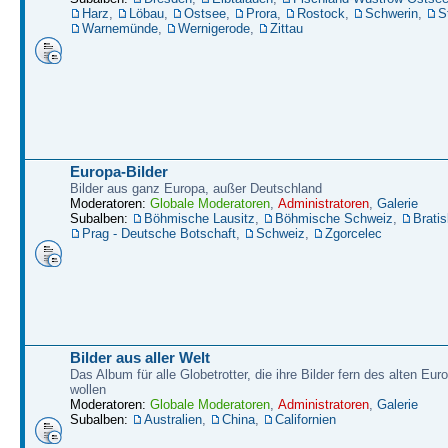
Harz
,
Löbau
,
Ostsee
,
Prora
,
Rostock
,
Schwerin
,
S
Warnemünde
,
Wernigerode
,
Zittau
Europa-Bilder
Bilder aus ganz Europa, außer Deutschland
Moderatoren:
Globale Moderatoren
,
Administratoren
,
Galerie
Subalben:
Böhmische Lausitz
,
Böhmische Schweiz
,
Bratis
Prag - Deutsche Botschaft
,
Schweiz
,
Zgorcelec
Bilder aus aller Welt
Das Album für alle Globetrotter, die ihre Bilder fern des alten Eu
wollen
Moderatoren:
Globale Moderatoren
,
Administratoren
,
Galerie
Subalben:
Australien
,
China
,
Californien