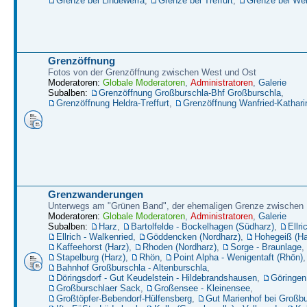
Grenze bei Lindewerra
,
Grenze bei Treffurt
,
Grenze bei W
Grenzöffnung
Fotos von der Grenzöffnung zwischen West und Ost
Moderatoren:
Globale Moderatoren
,
Administratoren
,
Galerie
Subalben:
Grenzöffnung Großburschla-Bhf Großburschla
,
Grenzöffnung Heldra-Treffurt
,
Grenzöffnung Wanfried-Kathari
Grenzwanderungen
Unterwegs am "Grünen Band", der ehemaligen Grenze zwische
Moderatoren:
Globale Moderatoren
,
Administratoren
,
Galerie
Subalben:
Harz
,
Bartolfelde - Bockelhagen (Südharz)
,
Ellri
Ellrich - Walkenried
,
Göddencken (Nordharz)
,
Hohegeiß (Ha
Kaffeehorst (Harz)
,
Rhoden (Nordharz)
,
Sorge - Braunlage
,
Stapelburg (Harz)
,
Rhön
,
Point Alpha - Wenigentaft (Rhön)
,
Bahnhof Großburschla - Altenburschla
,
Döringsdorf - Gut Keudelstein - Hildebrandshausen
,
Göringen
Großburschlaer Sack
,
Großensee - Kleinensee
,
Großtöpfer-Bebendorf-Hülfensberg
,
Gut Marienhof bei Großbu