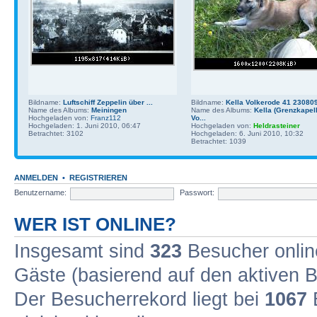
Bildname:
Luftschiff Zeppelin über ...
Bildname:
Kella Volkerode 41 23080
Name des Albums:
Meiningen
Name des Albums:
Kella (Grenzkapell
Hochgeladen von:
Franz112
Vo...
Hochgeladen: 1. Juni 2010, 06:47
Hochgeladen von:
Heldrasteiner
Betrachtet: 3102
Hochgeladen: 6. Juni 2010, 10:32
Betrachtet: 1039
ANMELDEN
•
REGISTRIEREN
Benutzername:
Passwort:
WER IST ONLINE?
Insgesamt sind
323
Besucher online
Gäste (basierend auf den aktiven B
Der Besucherrekord liegt bei
1067
B