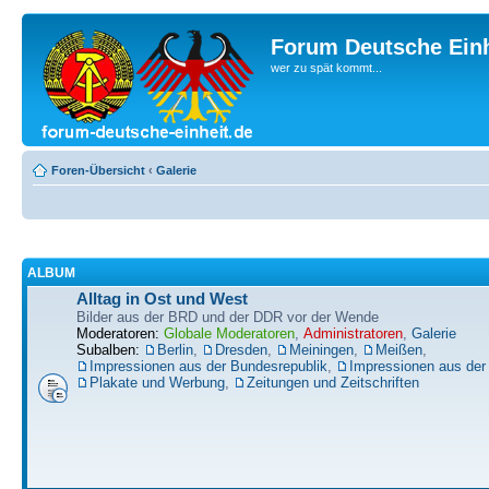
Forum Deutsche Einh
wer zu spät kommt...
Foren-Übersicht
‹
Galerie
ALBUM
Alltag in Ost und West
Bilder aus der BRD und der DDR vor der Wende
Moderatoren:
Globale Moderatoren
,
Administratoren
,
Galerie
Subalben:
Berlin
,
Dresden
,
Meiningen
,
Meißen
,
Impressionen aus der Bundesrepublik
,
Impressionen aus de
Plakate und Werbung
,
Zeitungen und Zeitschriften