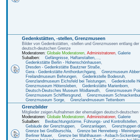
Gedenkstätten, -stellen, Grenzmuseen
Bilder von Gedenkstätten, -stellen und Grenzmuseen entlang der
deutsch-deutschen Grenze
Moderatoren:
Globale Moderatoren
,
Administratoren
,
Galerie
Subalben:
Gefängnisse, Haftanstalten,...
,
Gedenkstätte Berlin - Hohenschönhausen
,
Dresden - Gedenkstätte Bautzner Straße
,
Gera - Gedenkstätte Amthordurchgang
,
Grenzmuseum Abbenr
Freilandmuseum Behrungen
,
Gedenkstelle Bodesruh
,
Grenzlandmuseum Eichsfeld bei Teistungen
,
Gedenkstelle H
Grenzmuseum Hötensleben
,
Gedenkstätte Marienborn
,
Deutsch-Deutsches Museum Mödlareuth
,
Grenzmuseum Poin
Grenzmuseum Schifflersgrund
,
Grenzmuseum Schnackenbu
Grenzmuseum Sorge
,
Grenzlandmuseum Tettenborn
Grenzbilder
Mitglieder zeigen Aufnahmen der ehemaligen deutsch-deutschen
Moderatoren:
Globale Moderatoren
,
Administratoren
,
Galerie
Subalben:
Beobachtungstürme, Führungs- und Kontrollstellen
,
Gebäude der Grenztruppen
,
Grenzanlagen
,
Grenztruppen 
Grenze bei Großburschla
,
Grenze bei Henneberg - Meiningen
Berliner Mauer
,
Grenze bei Wahlhausen - Asbach-Sickenberg