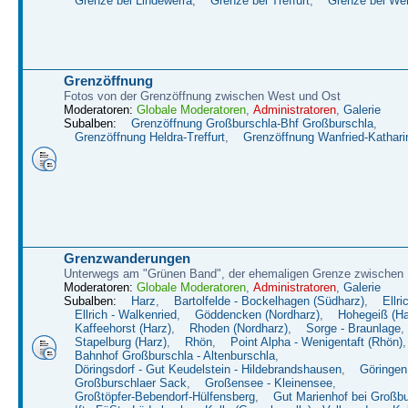
Grenze bei Lindewerra
,
Grenze bei Treffurt
,
Grenze bei W
Grenzöffnung
Fotos von der Grenzöffnung zwischen West und Ost
Moderatoren:
Globale Moderatoren
,
Administratoren
,
Galerie
Subalben:
Grenzöffnung Großburschla-Bhf Großburschla
,
Grenzöffnung Heldra-Treffurt
,
Grenzöffnung Wanfried-Kathari
Grenzwanderungen
Unterwegs am "Grünen Band", der ehemaligen Grenze zwische
Moderatoren:
Globale Moderatoren
,
Administratoren
,
Galerie
Subalben:
Harz
,
Bartolfelde - Bockelhagen (Südharz)
,
Ellri
Ellrich - Walkenried
,
Göddencken (Nordharz)
,
Hohegeiß (Ha
Kaffeehorst (Harz)
,
Rhoden (Nordharz)
,
Sorge - Braunlage
,
Stapelburg (Harz)
,
Rhön
,
Point Alpha - Wenigentaft (Rhön)
,
Bahnhof Großburschla - Altenburschla
,
Döringsdorf - Gut Keudelstein - Hildebrandshausen
,
Göringen
Großburschlaer Sack
,
Großensee - Kleinensee
,
Großtöpfer-Bebendorf-Hülfensberg
,
Gut Marienhof bei Großbu