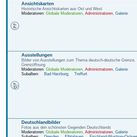
Ansichtskarten
Historische Ansichtskarten aus Ost und West
Moderatoren:
Globale Moderatoren
,
Administratoren
,
Galerie
Ausstellungen
Bilder von Ausstellungen zum Thema deutsch-deutsche Grenze,
Grenzöffnung
Moderatoren:
Globale Moderatoren
,
Administratoren
,
Galerie
Subalben:
Bad Harzburg
,
Treffurt
Deutschlandbilder
Fotos aus den schönsten Gegenden Deutschlands
Moderatoren:
Globale Moderatoren
,
Administratoren
,
Galerie
Subalben:
Dresden
,
Elbtalauen
,
Fischland-Wustrow-Ostse