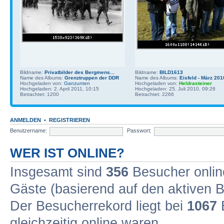
Bildname:
Privatbilder des Bergmens...
Bildname:
BILD1613
Name des Albums:
Grenztruppen der DDR
Name des Albums:
Eisfeld - März 201
Hochgeladen von:
Ganzunten
Hochgeladen von:
Heldrasteiner
Hochgeladen: 2. April 2011, 10:15
Hochgeladen: 25. Juli 2010, 09:26
Betrachtet: 1200
Betrachtet: 2266
ANMELDEN
•
REGISTRIEREN
Benutzername:
Passwort:
WER IST ONLINE?
Insgesamt sind
356
Besucher online
Gäste (basierend auf den aktiven B
Der Besucherrekord liegt bei
1067
B
gleichzeitig online waren.