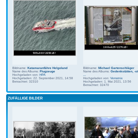
Bildname:
Katamaranfähre Helgoland
Bildname:
Michael Gartenschläger
Name des Albums:
Flugzeuge
Name des Albums:
Gedenkstätten, -st
Hochgeladen von:
HPA
...
Hochgeladen: 22. September 2021, 14:58
Hochgeladen von:
Verratnix
Betrachtet: 32310
Hochgeladen: 1. Mai 2021, 13:56
Betrachtet: 32470
ZUFÄLLIGE BILDER