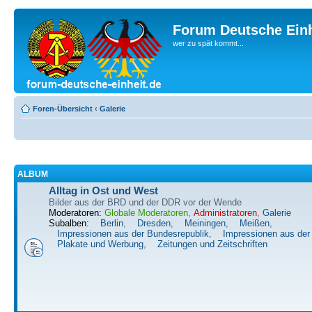
Forum Deutsche Einh
wer zu spät kommt...
Foren-Übersicht
‹
Galerie
ALBUM
Alltag in Ost und West
Bilder aus der BRD und der DDR vor der Wende
Moderatoren:
Globale Moderatoren
,
Administratoren
,
Galerie
Subalben:
Berlin
,
Dresden
,
Meiningen
,
Meißen
,
Impressionen aus der Bundesrepublik
,
Impressionen aus de
Plakate und Werbung
,
Zeitungen und Zeitschriften