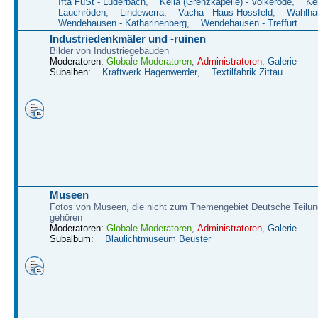
Ifta FüSt - Lüderbach
,
Kella (Grenzkapelle) - Volkerode
,
Kel
Lauchröden
,
Lindewerra
,
Vacha - Haus Hossfeld
,
Wahlha
Wendehausen - Katharinenberg
,
Wendehausen - Treffurt
Industriedenkmäler und -ruinen
Bilder von Industriegebäuden
Moderatoren:
Globale Moderatoren
,
Administratoren
,
Galerie
Subalben:
Kraftwerk Hagenwerder
,
Textilfabrik Zittau
Museen
Fotos von Museen, die nicht zum Themengebiet Deutsche Teilun
gehören
Moderatoren:
Globale Moderatoren
,
Administratoren
,
Galerie
Subalbum:
Blaulichtmuseum Beuster