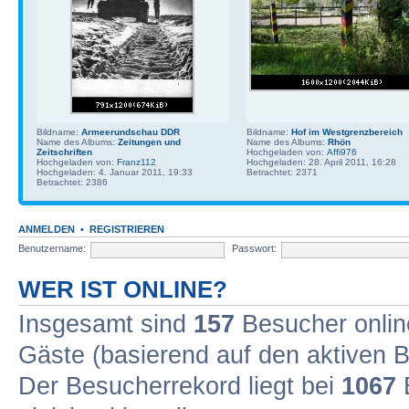
Bildname:
Armeerundschau DDR
Bildname:
Hof im Westgrenzbereich
Name des Albums:
Zeitungen und
Name des Albums:
Rhön
Zeitschriften
Hochgeladen von:
Affi976
Hochgeladen von:
Franz112
Hochgeladen: 28. April 2011, 16:28
Hochgeladen: 4. Januar 2011, 19:33
Betrachtet: 2371
Betrachtet: 2386
ANMELDEN
•
REGISTRIEREN
Benutzername:
Passwort:
WER IST ONLINE?
Insgesamt sind
157
Besucher online
Gäste (basierend auf den aktiven B
Der Besucherrekord liegt bei
1067
B