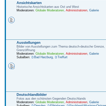
Ansichtskarten
Historische Ansichtskarten aus Ost und West
Moderatoren:
Globale Moderatoren
,
Administratoren
,
Galerie
Ausstellungen
Bilder von Ausstellungen zum Thema deutsch-deutsche Grenze,
Grenzöffnung
Moderatoren:
Globale Moderatoren
,
Administratoren
,
Galerie
Subalben:
Bad Harzburg
,
Treffurt
Deutschlandbilder
Fotos aus den schönsten Gegenden Deutschlands
Moderatoren:
Globale Moderatoren
,
Administratoren
,
Galerie
Subalben:
Dresden
,
Elbtalauen
,
Fischland-Wustrow-Ostse