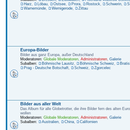
Harz
,
Löbau
,
Ostsee
,
Prora
,
Rostock
,
Schwerin
,
S
Warnemünde
,
Wernigerode
,
Zittau
Europa-Bilder
Bilder aus ganz Europa, außer Deutschland
Moderatoren:
Globale Moderatoren
,
Administratoren
,
Galerie
Subalben:
Böhmische Lausitz
,
Böhmische Schweiz
,
Bratis
Prag - Deutsche Botschaft
,
Schweiz
,
Zgorcelec
Bilder aus aller Welt
Das Album für alle Globetrotter, die ihre Bilder fern des alten Eu
wollen
Moderatoren:
Globale Moderatoren
,
Administratoren
,
Galerie
Subalben:
Australien
,
China
,
Californien