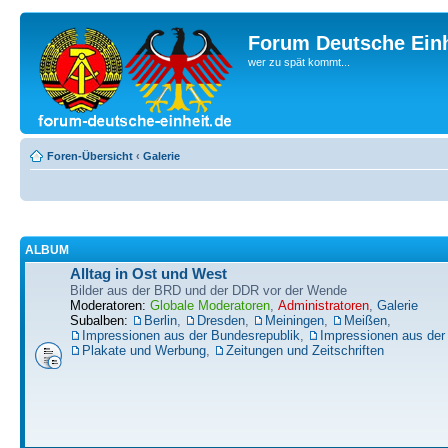
Forum Deutsche Einh
wer zu spät kommt...
Foren-Übersicht
‹
Galerie
ALBUM
Alltag in Ost und West
Bilder aus der BRD und der DDR vor der Wende
Moderatoren:
Globale Moderatoren
,
Administratoren
,
Galerie
Subalben:
Berlin
,
Dresden
,
Meiningen
,
Meißen
,
Impressionen aus der Bundesrepublik
,
Impressionen aus de
Plakate und Werbung
,
Zeitungen und Zeitschriften