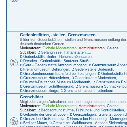
Gedenkstätten, -stellen, Grenzmuseen
Bilder von Gedenkstätten, -stellen und Grenzmuseen entlang der
deutsch-deutschen Grenze
Moderatoren:
Globale Moderatoren
,
Administratoren
,
Galerie
Subalben:
Gefängnisse, Haftanstalten,...
,
Gedenkstätte Berlin - Hohenschönhausen
,
Dresden - Gedenkstätte Bautzner Straße
,
Gera - Gedenkstätte Amthordurchgang
,
Grenzmuseum Abbenr
Freilandmuseum Behrungen
,
Gedenkstelle Bodesruh
,
Grenzlandmuseum Eichsfeld bei Teistungen
,
Gedenkstelle H
Grenzmuseum Hötensleben
,
Gedenkstätte Marienborn
,
Deutsch-Deutsches Museum Mödlareuth
,
Grenzmuseum Poin
Grenzmuseum Schifflersgrund
,
Grenzmuseum Schnackenbu
Grenzmuseum Sorge
,
Grenzlandmuseum Tettenborn
Grenzbilder
Mitglieder zeigen Aufnahmen der ehemaligen deutsch-deutschen
Moderatoren:
Globale Moderatoren
,
Administratoren
,
Galerie
Subalben:
Beobachtungstürme, Führungs- und Kontrollstellen
,
Gebäude der Grenztruppen
,
Grenzanlagen
,
Grenztruppen 
Grenze bei Großburschla
,
Grenze bei Henneberg - Meiningen
Berliner Mauer
,
Grenze bei Wahlhausen - Asbach-Sickenberg