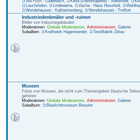
Ifta FüSt - Lüderbach
,
Kella (Grenzkapelle) - Volkerode
,
Kel
Lauchröden
,
Lindewerra
,
Vacha - Haus Hossfeld
,
Wahlha
Wendehausen - Katharinenberg
,
Wendehausen - Treffurt
Industriedenkmäler und -ruinen
Bilder von Industriegebäuden
Moderatoren:
Globale Moderatoren
,
Administratoren
,
Galerie
Subalben:
Kraftwerk Hagenwerder
,
Textilfabrik Zittau
Museen
Fotos von Museen, die nicht zum Themengebiet Deutsche Teilun
gehören
Moderatoren:
Globale Moderatoren
,
Administratoren
,
Galerie
Subalbum:
Blaulichtmuseum Beuster