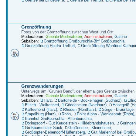
Grenze bei Lindewerra
,
Grenze bei Treffurt
,
Grenze bei W
Grenzöffnung
Fotos von der Grenzöffnung zwischen West und Ost
Moderatoren:
Globale Moderatoren
,
Administratoren
,
Galerie
Subalben:
Grenzöffnung Großburschla-Bhf Großburschla
,
Grenzöffnung Heldra-Treffurt
,
Grenzöffnung Wanfried-Kathari
Grenzwanderungen
Unterwegs am "Grünen Band", der ehemaligen Grenze zwische
Moderatoren:
Globale Moderatoren
,
Administratoren
,
Galerie
Subalben:
Harz
,
Bartolfelde - Bockelhagen (Südharz)
,
Ellri
Ellrich - Walkenried
,
Göddencken (Nordharz)
,
Hohegeiß (Ha
Kaffeehorst (Harz)
,
Rhoden (Nordharz)
,
Sorge - Braunlage
,
Stapelburg (Harz)
,
Rhön
,
Point Alpha - Wenigentaft (Rhön)
,
Bahnhof Großburschla - Altenburschla
,
Döringsdorf - Gut Keudelstein - Hildebrandshausen
,
Göringen
Großburschlaer Sack
,
Großensee - Kleinensee
,
Großtöpfer-Bebendorf-Hülfensberg
,
Gut Marienhof bei Großbu