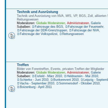
Technik und Ausrüstung
Technik und Ausrüstung von NVA, MfS, VP, BGS, Zoll, alliierten S
Rettungswesen
Moderatoren:
Globale Moderatoren
,
Administratoren
,
Galerie
Subalben:
Fahrzeuge des BGS
,
Fahrzeuge der Feuerwehr
,
Fahrzeuge der DDR-Grenztruppen
,
Fahrzeuge der NVA
,
Fahrzeuge der Volkspolizei
,
Rettungswesen
Treffen
Bilder von Forentreffen, Events, privaten Treffen der Mitglieder
Moderatoren:
Globale Moderatoren
,
Administratoren
,
Galerie
Subalben:
Eisfeld - März 2010
,
Heldrastein - Mai 2010
,
Schierke - Juni 2010
,
Bunkerevent 2010
,
Leipzig - Septem
Vacha - September 2010
,
Sommersdorf - Oktober 2010
,
Boizenburg - April 2011