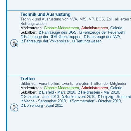
Technik und Ausrüstung
Technik und Ausrüstung von NVA, MfS, VP, BGS, Zoll, alliierten S
Rettungswesen
Moderatoren:
Globale Moderatoren
,
Administratoren
,
Galerie
Subalben:
Fahrzeuge des BGS
,
Fahrzeuge der Feuerwehr
,
Fahrzeuge der DDR-Grenztruppen
,
Fahrzeuge der NVA
,
Fahrzeuge der Volkspolizei
,
Rettungswesen
Treffen
Bilder von Forentreffen, Events, privaten Treffen der Mitglieder
Moderatoren:
Globale Moderatoren
,
Administratoren
,
Galerie
Subalben:
Eisfeld - März 2010
,
Heldrastein - Mai 2010
,
Schierke - Juni 2010
,
Bunkerevent 2010
,
Leipzig - Septem
Vacha - September 2010
,
Sommersdorf - Oktober 2010
,
Boizenburg - April 2011