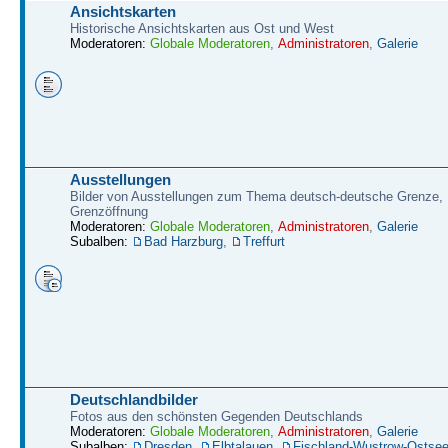
Ansichtskarten
Historische Ansichtskarten aus Ost und West
Moderatoren:
Globale Moderatoren
,
Administratoren
,
Galerie
Ausstellungen
Bilder von Ausstellungen zum Thema deutsch-deutsche Grenze,
Grenzöffnung
Moderatoren:
Globale Moderatoren
,
Administratoren
,
Galerie
Subalben:
Bad Harzburg
,
Treffurt
Deutschlandbilder
Fotos aus den schönsten Gegenden Deutschlands
Moderatoren:
Globale Moderatoren
,
Administratoren
,
Galerie
Subalben:
Dresden
,
Elbtalauen
,
Fischland-Wustrow-Ostse