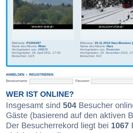
Bildname:
P1000387
Bildname:
20.11.2010 Harz-Brocken (
Name des Albums:
Rhön
Name des Albums:
Harz
Hochgeladen von:
Affi976
Hochgeladen von:
Rostocker
Hochgeladen: 28. April 2011, 17:00
Hochgeladen: 25. November 2010, 17
Betrachtet: 1115
Betrachtet: 910
ANMELDEN
•
REGISTRIEREN
Benutzername:
Passwort:
WER IST ONLINE?
Insgesamt sind
504
Besucher online
Gäste (basierend auf den aktiven B
Der Besucherrekord liegt bei
1067
B