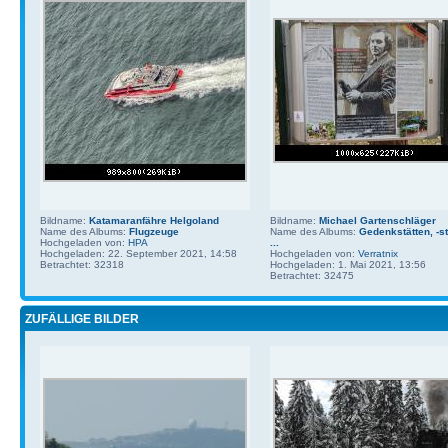
Bildname:
Katamaranfähre Helgoland
Bildname:
Michael Gartenschläger
Name des Albums:
Flugzeuge
Name des Albums:
Gedenkstätten, -st
Hochgeladen von:
HPA
...
Hochgeladen: 22. September 2021, 14:58
Hochgeladen von:
Verratnix
Betrachtet: 32318
Hochgeladen: 1. Mai 2021, 13:56
Betrachtet: 32475
ZUFÄLLIGE BILDER