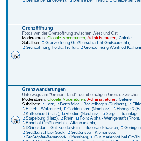
Grenze bei Lindewerra
,
Grenze bei Treffurt
,
Grenze bei W
Grenzöffnung
Fotos von der Grenzöffnung zwischen West und Ost
Moderatoren:
Globale Moderatoren
,
Administratoren
,
Galerie
Subalben:
Grenzöffnung Großburschla-Bhf Großburschla
,
Grenzöffnung Heldra-Treffurt
,
Grenzöffnung Wanfried-Kathari
Grenzwanderungen
Unterwegs am "Grünen Band", der ehemaligen Grenze zwische
Moderatoren:
Globale Moderatoren
,
Administratoren
,
Galerie
Subalben:
Harz
,
Bartolfelde - Bockelhagen (Südharz)
,
Ellri
Ellrich - Walkenried
,
Göddencken (Nordharz)
,
Hohegeiß (Ha
Kaffeehorst (Harz)
,
Rhoden (Nordharz)
,
Sorge - Braunlage
,
Stapelburg (Harz)
,
Rhön
,
Point Alpha - Wenigentaft (Rhön)
,
Bahnhof Großburschla - Altenburschla
,
Döringsdorf - Gut Keudelstein - Hildebrandshausen
,
Göringen
Großburschlaer Sack
,
Großensee - Kleinensee
,
Großtöpfer-Bebendorf-Hülfensberg
,
Gut Marienhof bei Großbu