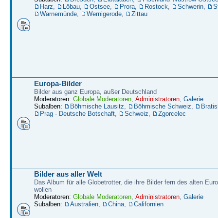
Harz
,
Löbau
,
Ostsee
,
Prora
,
Rostock
,
Schwerin
,
S
Warnemünde
,
Wernigerode
,
Zittau
Europa-Bilder
Bilder aus ganz Europa, außer Deutschland
Moderatoren:
Globale Moderatoren
,
Administratoren
,
Galerie
Subalben:
Böhmische Lausitz
,
Böhmische Schweiz
,
Bratis
Prag - Deutsche Botschaft
,
Schweiz
,
Zgorcelec
Bilder aus aller Welt
Das Album für alle Globetrotter, die ihre Bilder fern des alten Eu
wollen
Moderatoren:
Globale Moderatoren
,
Administratoren
,
Galerie
Subalben:
Australien
,
China
,
Californien