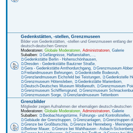
Gedenkstätten, -stellen, Grenzmuseen
Bilder von Gedenkstätten, -stellen und Grenzmuseen entlang der
deutsch-deutschen Grenze
Moderatoren:
Globale Moderatoren
,
Administratoren
,
Galerie
Subalben:
Gefängnisse, Haftanstalten,...
,
Gedenkstätte Berlin - Hohenschönhausen
,
Dresden - Gedenkstätte Bautzner Straße
,
Gera - Gedenkstätte Amthordurchgang
,
Grenzmuseum Abbenr
Freilandmuseum Behrungen
,
Gedenkstelle Bodesruh
,
Grenzlandmuseum Eichsfeld bei Teistungen
,
Gedenkstelle H
Grenzmuseum Hötensleben
,
Gedenkstätte Marienborn
,
Deutsch-Deutsches Museum Mödlareuth
,
Grenzmuseum Poin
Grenzmuseum Schifflersgrund
,
Grenzmuseum Schnackenbu
Grenzmuseum Sorge
,
Grenzlandmuseum Tettenborn
Grenzbilder
Mitglieder zeigen Aufnahmen der ehemaligen deutsch-deutschen
Moderatoren:
Globale Moderatoren
,
Administratoren
,
Galerie
Subalben:
Beobachtungstürme, Führungs- und Kontrollstellen
,
Gebäude der Grenztruppen
,
Grenzanlagen
,
Grenztruppen 
Grenze bei Großburschla
,
Grenze bei Henneberg - Meiningen
Berliner Mauer
,
Grenze bei Wahlhausen - Asbach-Sickenberg