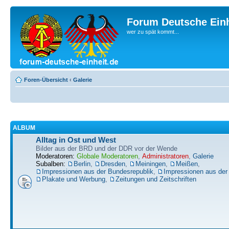
Forum Deutsche Einh
wer zu spät kommt...
Foren-Übersicht
‹
Galerie
ALBUM
Alltag in Ost und West
Bilder aus der BRD und der DDR vor der Wende
Moderatoren:
Globale Moderatoren
,
Administratoren
,
Galerie
Subalben:
Berlin
,
Dresden
,
Meiningen
,
Meißen
,
Impressionen aus der Bundesrepublik
,
Impressionen aus de
Plakate und Werbung
,
Zeitungen und Zeitschriften