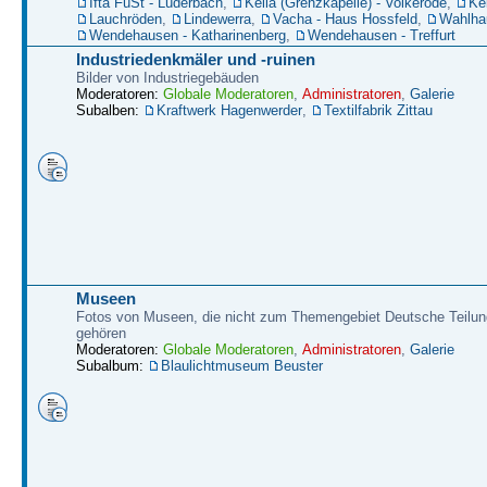
Ifta FüSt - Lüderbach
,
Kella (Grenzkapelle) - Volkerode
,
Kel
Lauchröden
,
Lindewerra
,
Vacha - Haus Hossfeld
,
Wahlha
Wendehausen - Katharinenberg
,
Wendehausen - Treffurt
Industriedenkmäler und -ruinen
Bilder von Industriegebäuden
Moderatoren:
Globale Moderatoren
,
Administratoren
,
Galerie
Subalben:
Kraftwerk Hagenwerder
,
Textilfabrik Zittau
Museen
Fotos von Museen, die nicht zum Themengebiet Deutsche Teilun
gehören
Moderatoren:
Globale Moderatoren
,
Administratoren
,
Galerie
Subalbum:
Blaulichtmuseum Beuster