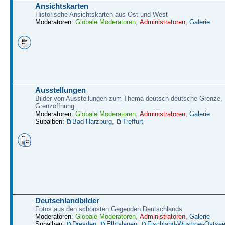
Ansichtskarten
Historische Ansichtskarten aus Ost und West
Moderatoren:
Globale Moderatoren
,
Administratoren
,
Galerie
Ausstellungen
Bilder von Ausstellungen zum Thema deutsch-deutsche Grenze,
Grenzöffnung
Moderatoren:
Globale Moderatoren
,
Administratoren
,
Galerie
Subalben:
Bad Harzburg
,
Treffurt
Deutschlandbilder
Fotos aus den schönsten Gegenden Deutschlands
Moderatoren:
Globale Moderatoren
,
Administratoren
,
Galerie
Subalben:
Dresden
,
Elbtalauen
,
Fischland-Wustrow-Ostse