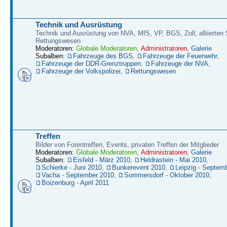
Technik und Ausrüstung
Technik und Ausrüstung von NVA, MfS, VP, BGS, Zoll, alliierten S
Rettungswesen
Moderatoren:
Globale Moderatoren
,
Administratoren
,
Galerie
Subalben:
Fahrzeuge des BGS
,
Fahrzeuge der Feuerwehr
,
Fahrzeuge der DDR-Grenztruppen
,
Fahrzeuge der NVA
,
Fahrzeuge der Volkspolizei
,
Rettungswesen
Treffen
Bilder von Forentreffen, Events, privaten Treffen der Mitglieder
Moderatoren:
Globale Moderatoren
,
Administratoren
,
Galerie
Subalben:
Eisfeld - März 2010
,
Heldrastein - Mai 2010
,
Schierke - Juni 2010
,
Bunkerevent 2010
,
Leipzig - Septem
Vacha - September 2010
,
Sommersdorf - Oktober 2010
,
Boizenburg - April 2011