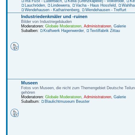
Ifta FüSt - Lüderbach
,
Kella (Grenzkapelle) - Volkerode
,
Kel
Lauchröden
,
Lindewerra
,
Vacha - Haus Hossfeld
,
Wahlha
Wendehausen - Katharinenberg
,
Wendehausen - Treffurt
Industriedenkmäler und -ruinen
Bilder von Industriegebäuden
Moderatoren:
Globale Moderatoren
,
Administratoren
,
Galerie
Subalben:
Kraftwerk Hagenwerder
,
Textilfabrik Zittau
Museen
Fotos von Museen, die nicht zum Themengebiet Deutsche Teilun
gehören
Moderatoren:
Globale Moderatoren
,
Administratoren
,
Galerie
Subalbum:
Blaulichtmuseum Beuster