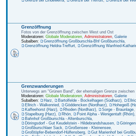
Grenze bei Lindewerra
,
Grenze bei Treffurt
,
Grenze bei W
Grenzöffnung
Fotos von der Grenzöffnung zwischen West und Ost
Moderatoren:
Globale Moderatoren
,
Administratoren
,
Galerie
Subalben:
Grenzöffnung Großburschla-Bhf Großburschla
,
Grenzöffnung Heldra-Treffurt
,
Grenzöffnung Wanfried-Kathari
Grenzwanderungen
Unterwegs am "Grünen Band", der ehemaligen Grenze zwische
Moderatoren:
Globale Moderatoren
,
Administratoren
,
Galerie
Subalben:
Harz
,
Bartolfelde - Bockelhagen (Südharz)
,
Ellri
Ellrich - Walkenried
,
Göddencken (Nordharz)
,
Hohegeiß (Ha
Kaffeehorst (Harz)
,
Rhoden (Nordharz)
,
Sorge - Braunlage
,
Stapelburg (Harz)
,
Rhön
,
Point Alpha - Wenigentaft (Rhön)
,
Bahnhof Großburschla - Altenburschla
,
Döringsdorf - Gut Keudelstein - Hildebrandshausen
,
Göringen
Großburschlaer Sack
,
Großensee - Kleinensee
,
Großtöpfer-Bebendorf-Hülfensberg
,
Gut Marienhof bei Großbu