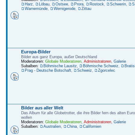
Harz
,
Löbau
,
Ostsee
,
Prora
,
Rostock
,
Schwerin
,
S
Warnemünde
,
Wernigerode
,
Zittau
Europa-Bilder
Bilder aus ganz Europa, außer Deutschland
Moderatoren:
Globale Moderatoren
,
Administratoren
,
Galerie
Subalben:
Böhmische Lausitz
,
Böhmische Schweiz
,
Bratis
Prag - Deutsche Botschaft
,
Schweiz
,
Zgorcelec
Bilder aus aller Welt
Das Album für alle Globetrotter, die ihre Bilder fern des alten Eu
wollen
Moderatoren:
Globale Moderatoren
,
Administratoren
,
Galerie
Subalben:
Australien
,
China
,
Californien