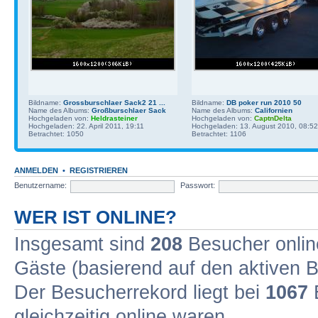
Bildname:
Grossburschlaer Sack2 21 ...
Bildname:
DB poker run 2010 50
Name des Albums:
Großburschlaer Sack
Name des Albums:
Californien
Hochgeladen von:
Heldrasteiner
Hochgeladen von:
CaptnDelta
Hochgeladen: 22. April 2011, 19:11
Hochgeladen: 13. August 2010, 08:52
Betrachtet: 1050
Betrachtet: 1106
ANMELDEN
•
REGISTRIEREN
Benutzername:
Passwort:
WER IST ONLINE?
Insgesamt sind
208
Besucher online
Gäste (basierend auf den aktiven B
Der Besucherrekord liegt bei
1067
B
gleichzeitig online waren.