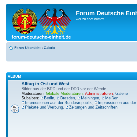
Forum Deutsche Einh
wer zu spät kommt...
Foren-Übersicht
‹
Galerie
ALBUM
Alltag in Ost und West
Bilder aus der BRD und der DDR vor der Wende
Moderatoren:
Globale Moderatoren
,
Administratoren
,
Galerie
Subalben:
Berlin
,
Dresden
,
Meiningen
,
Meißen
,
Impressionen aus der Bundesrepublik
,
Impressionen aus de
Plakate und Werbung
,
Zeitungen und Zeitschriften