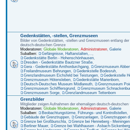
Gedenkstätten, -stellen, Grenzmuseen
Bilder von Gedenkstätten, -stellen und Grenzmuseen entlang der
deutsch-deutschen Grenze
Moderatoren:
Globale Moderatoren
,
Administratoren
,
Galerie
Subalben:
Gefängnisse, Haftanstalten,...
,
Gedenkstätte Berlin - Hohenschönhausen
,
Dresden - Gedenkstätte Bautzner Straße
,
Gera - Gedenkstätte Amthordurchgang
,
Grenzmuseum Abbenr
Freilandmuseum Behrungen
,
Gedenkstelle Bodesruh
,
Grenzlandmuseum Eichsfeld bei Teistungen
,
Gedenkstelle H
Grenzmuseum Hötensleben
,
Gedenkstätte Marienborn
,
Deutsch-Deutsches Museum Mödlareuth
,
Grenzmuseum Poin
Grenzmuseum Schifflersgrund
,
Grenzmuseum Schnackenbu
Grenzmuseum Sorge
,
Grenzlandmuseum Tettenborn
Grenzbilder
Mitglieder zeigen Aufnahmen der ehemaligen deutsch-deutschen
Moderatoren:
Globale Moderatoren
,
Administratoren
,
Galerie
Subalben:
Beobachtungstürme, Führungs- und Kontrollstellen
,
Gebäude der Grenztruppen
,
Grenzanlagen
,
Grenztruppen 
Grenze bei Großburschla
,
Grenze bei Henneberg - Meiningen
Berliner Mauer
,
Grenze bei Wahlhausen - Asbach-Sickenberg