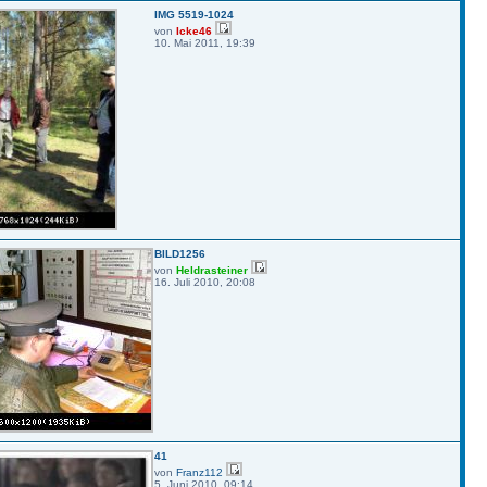
IMG 5519-1024
von
Icke46
10. Mai 2011, 19:39
BILD1256
von
Heldrasteiner
16. Juli 2010, 20:08
41
von
Franz112
5. Juni 2010, 09:14