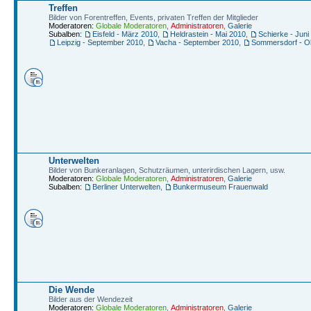
Treffen
Bilder von Forentreffen, Events, privaten Treffen der Mitglieder
Moderatoren:
Globale Moderatoren
,
Administratoren
,
Galerie
Subalben:
Eisfeld - März 2010
,
Heldrastein - Mai 2010
,
Schierke - Juni
Leipzig - September 2010
,
Vacha - September 2010
,
Sommersdorf - O
Unterwelten
Bilder von Bunkeranlagen, Schutzräumen, unterirdischen Lagern, usw.
Moderatoren:
Globale Moderatoren
,
Administratoren
,
Galerie
Subalben:
Berliner Unterwelten
,
Bunkermuseum Frauenwald
Die Wende
Bilder aus der Wendezeit
Moderatoren:
Globale Moderatoren
,
Administratoren
,
Galerie