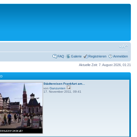
FAQ
Galerie
Registrieren
Anmelden
Aktuelle Zeit: 7. August 2026, 01:21
LD
Städtereisen Frankfurt am...
von
Ganzunten
17. November 2011, 09:41