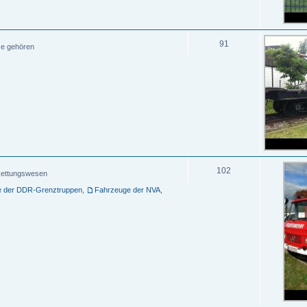
91
ze gehören
102
, Rettungswesen
e der DDR-Grenztruppen
,
Fahrzeuge der NVA
,