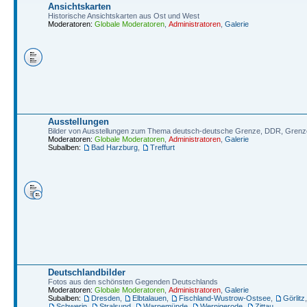
Ansichtskarten
Historische Ansichtskarten aus Ost und West
Moderatoren:
Globale Moderatoren
,
Administratoren
,
Galerie
Ausstellungen
Bilder von Ausstellungen zum Thema deutsch-deutsche Grenze, DDR, Grenz
Moderatoren:
Globale Moderatoren
,
Administratoren
,
Galerie
Subalben:
Bad Harzburg
,
Treffurt
Deutschlandbilder
Fotos aus den schönsten Gegenden Deutschlands
Moderatoren:
Globale Moderatoren
,
Administratoren
,
Galerie
Subalben:
Dresden
,
Elbtalauen
,
Fischland-Wustrow-Ostsee
,
Görlitz
Schwerin
,
Stralsund
,
Warnemünde
,
Wernigerode
,
Zittau