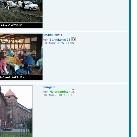
52-DSC 9211
von
Bahndamm 68
23. März 2015, 21:55
Image 6
von
Heldrasteiner
16. Mai 2010, 12:01