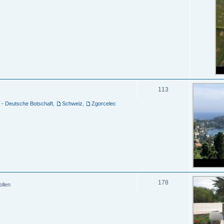
113
 - Deutsche Botschaft
,
Schweiz
,
Zgorcelec
178
ollen