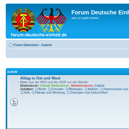
Forum Deutsche Einh
wer zu spät kommt...
Foren-Übersicht
‹
Galerie
ALBUM
Alltag in Ost und West
Bilder aus der BRD und der DDR vor der Wende
Moderatoren:
Globale Moderatoren
,
Administratoren
,
Galerie
Subalben:
Berlin
,
Dresden
,
Meiningen
,
Meißen
,
Impressionen aus
NVA
,
Plakate und Werbung
,
Zeitungen und Zeitschriften