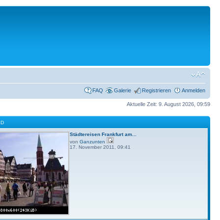
FAQ
Galerie
Registrieren
Anmelden
Aktuelle Zeit: 9. August 2026, 09:59
LD
Städtereisen Frankfurt am...
von
Ganzunten
17. November 2011, 09:41