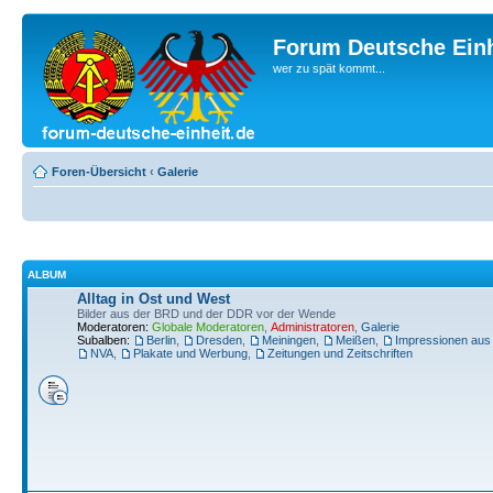
Forum Deutsche Einh
wer zu spät kommt...
Foren-Übersicht
‹
Galerie
ALBUM
Alltag in Ost und West
Bilder aus der BRD und der DDR vor der Wende
Moderatoren:
Globale Moderatoren
,
Administratoren
,
Galerie
Subalben:
Berlin
,
Dresden
,
Meiningen
,
Meißen
,
Impressionen aus
NVA
,
Plakate und Werbung
,
Zeitungen und Zeitschriften