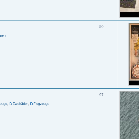
50
ppen
97
zeuge
,
Zweiräder
,
Flugzeuge