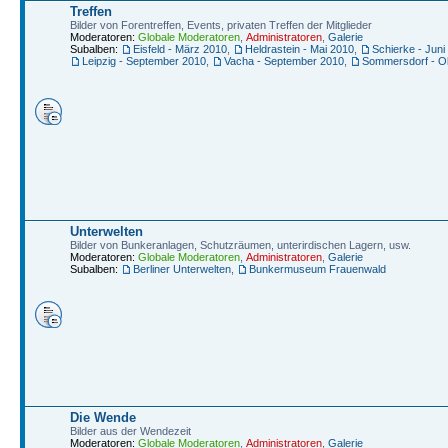
Treffen
Bilder von Forentreffen, Events, privaten Treffen der Mitglieder
Moderatoren:
Globale Moderatoren
,
Administratoren
,
Galerie
Subalben:
Eisfeld - März 2010
,
Heldrastein - Mai 2010
,
Schierke - Juni
Leipzig - September 2010
,
Vacha - September 2010
,
Sommersdorf - O
Unterwelten
Bilder von Bunkeranlagen, Schutzräumen, unterirdischen Lagern, usw.
Moderatoren:
Globale Moderatoren
,
Administratoren
,
Galerie
Subalben:
Berliner Unterwelten
,
Bunkermuseum Frauenwald
Die Wende
Bilder aus der Wendezeit
Moderatoren:
Globale Moderatoren
,
Administratoren
,
Galerie