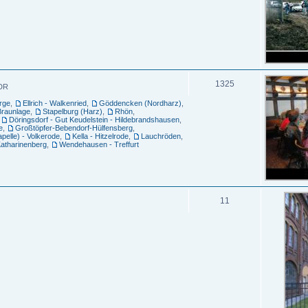
1325
DDR
orge
,
Ellrich - Walkenried
,
Göddencken (Nordharz)
,
Braunlage
,
Stapelburg (Harz)
,
Rhön
,
,
Döringsdorf - Gut Keudelstein - Hildebrandshausen
,
e
,
Großtöpfer-Bebendorf-Hülfensberg
,
pelle) - Volkerode
,
Kella - Hitzelrode
,
Lauchröden
,
atharinenberg
,
Wendehausen - Treffurt
11