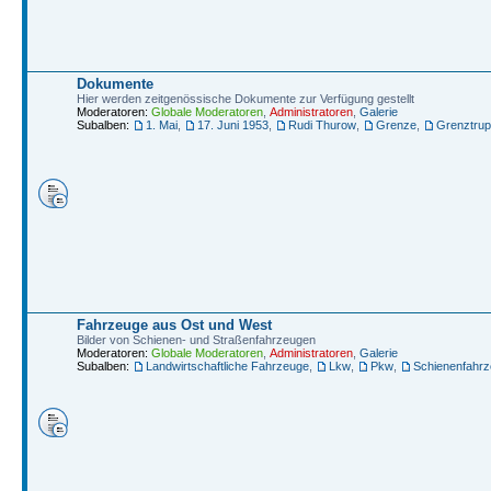
Dokumente
Hier werden zeitgenössische Dokumente zur Verfügung gestellt
Moderatoren:
Globale Moderatoren
,
Administratoren
,
Galerie
Subalben:
1. Mai
,
17. Juni 1953
,
Rudi Thurow
,
Grenze
,
Grenztru
Fahrzeuge aus Ost und West
Bilder von Schienen- und Straßenfahrzeugen
Moderatoren:
Globale Moderatoren
,
Administratoren
,
Galerie
Subalben:
Landwirtschaftliche Fahrzeuge
,
Lkw
,
Pkw
,
Schienenfahr