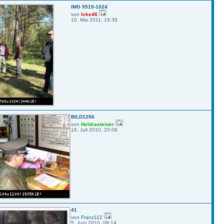
IMG 5519-1024
von
Icke46
10. Mai 2011, 19:39
BILD1256
von
Heldrasteiner
16. Juli 2010, 20:08
41
von
Franz112
5. Juni 2010, 09:14