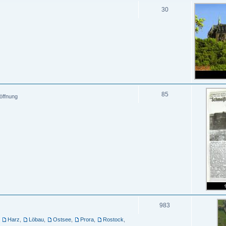
30
85
öffnung
983
,
Harz
,
Löbau
,
Ostsee
,
Prora
,
Rostock
,