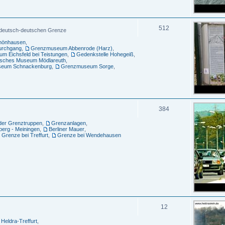
512
n deutsch-deutschen Grenze
chönhausen
,
urchgang
,
Grenzmuseum Abbenrode (Harz)
,
m Eichsfeld bei Teistungen
,
Gedenkstelle Hohegeiß
,
sches Museum Mödlareuth
,
eum Schnackenburg
,
Grenzmuseum Sorge
,
384
er Grenztruppen
,
Grenzanlagen
,
erg - Meiningen
,
Berliner Mauer
,
Grenze bei Treffurt
,
Grenze bei Wendehausen
12
Heldra-Treffurt
,