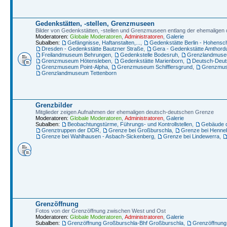
Gedenkstätten, -stellen, Grenzmuseen
Bilder von Gedenkstätten, -stellen und Grenzmuseen entlang der ehemalige
Moderatoren:
Globale Moderatoren
,
Administratoren
,
Galerie
Subalben:
Gefängnisse, Haftanstalten,...
,
Gedenkstätte Berlin - Hohens
Dresden - Gedenkstätte Bautzner Straße
,
Gera - Gedenkstätte Amthord
Freilandmuseum Behrungen
,
Gedenkstelle Bodesruh
,
Grenzlandmuseu
Grenzmuseum Hötensleben
,
Gedenkstätte Marienborn
,
Deutsch-Deut
Grenzmuseum Point-Alpha
,
Grenzmuseum Schifflersgrund
,
Grenzmus
Grenzlandmuseum Tettenborn
Grenzbilder
Mitglieder zeigen Aufnahmen der ehemaligen deutsch-deutschen Grenze
Moderatoren:
Globale Moderatoren
,
Administratoren
,
Galerie
Subalben:
Beobachtungstürme, Führungs- und Kontrollstellen
,
Gebäude d
Grenztruppen der DDR
,
Grenze bei Großburschla
,
Grenze bei Henneb
Grenze bei Wahlhausen - Asbach-Sickenberg
,
Grenze bei Lindewerra
,
Grenzöffnung
Fotos von der Grenzöffnung zwischen West und Ost
Moderatoren:
Globale Moderatoren
,
Administratoren
,
Galerie
Subalben:
Grenzöffnung Großburschla-Bhf Großburschla
,
Grenzöffnung 