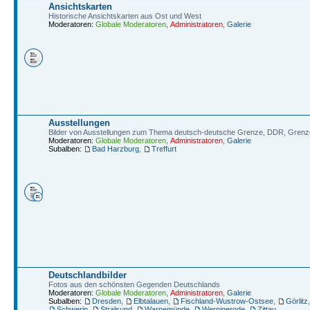
Ansichtskarten
Historische Ansichtskarten aus Ost und West
Moderatoren:
Globale Moderatoren
,
Administratoren
,
Galerie
Ausstellungen
Bilder von Ausstellungen zum Thema deutsch-deutsche Grenze, DDR, Grenz
Moderatoren:
Globale Moderatoren
,
Administratoren
,
Galerie
Subalben:
Bad Harzburg
,
Treffurt
Deutschlandbilder
Fotos aus den schönsten Gegenden Deutschlands
Moderatoren:
Globale Moderatoren
,
Administratoren
,
Galerie
Subalben:
Dresden
,
Elbtalauen
,
Fischland-Wustrow-Ostsee
,
Görlitz
Schwerin
,
Stralsund
,
Warnemünde
,
Wernigerode
,
Zittau