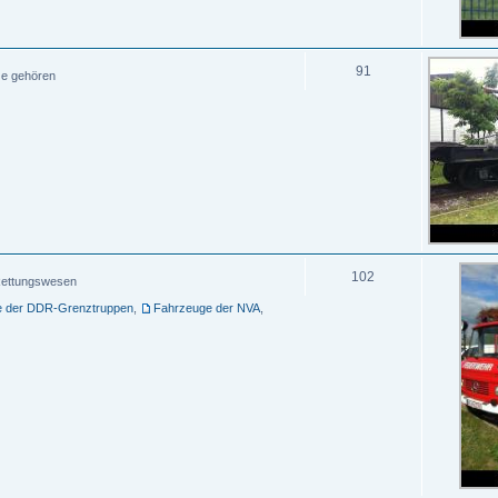
91
ze gehören
102
, Rettungswesen
e der DDR-Grenztruppen
,
Fahrzeuge der NVA
,