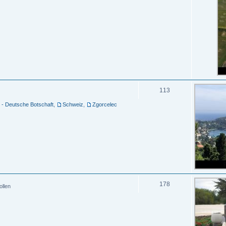
113
 - Deutsche Botschaft
,
Schweiz
,
Zgorcelec
178
ollen