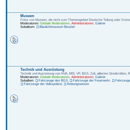
Museen
Fotos von Museen, die nicht zum Themengebiet Deutsche Teilung oder Gren
Moderatoren:
Globale Moderatoren
,
Administratoren
,
Galerie
Subalbum:
Blaulichtmuseum Beuster
Technik und Ausrüstung
Technik und Ausrüstung von NVA, MfS, VP, BGS, Zoll, alliierten Streitkräften
Moderatoren:
Globale Moderatoren
,
Administratoren
,
Galerie
Subalben:
Fahrzeuge des BGS
,
Fahrzeuge der Feuerwehr
,
Fahrzeug
Fahrzeuge der Volkspolizei
,
Rettungswesen