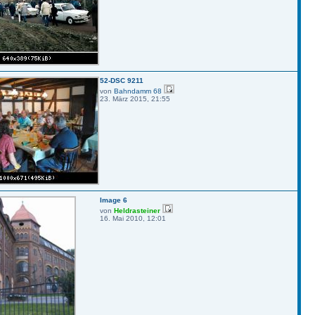
52-DSC 9211
von
Bahndamm 68
23. März 2015, 21:55
Image 6
von
Heldrasteiner
16. Mai 2010, 12:01