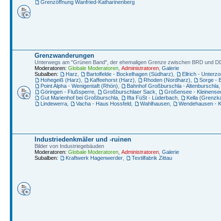
Grenzöffnung Wanfried-Katharinenberg
Grenzwanderungen
Unterwegs am "Grünen Band", der ehemaligen Grenze zwischen BRD und 
Moderatoren:
Globale Moderatoren
,
Administratoren
,
Galerie
Subalben:
Harz
,
Bartolfelde - Bockelhagen (Südharz)
,
Ellrich - Unterz
Hohegeiß (Harz)
,
Kaffeehorst (Harz)
,
Rhoden (Nordharz)
,
Sorge - 
Point Alpha - Wenigentaft (Rhön)
,
Bahnhof Großburschla - Altenburschla
Göringen - Flußsperre
,
Großburschlaer Sack
,
Großensee - Kleinense
Gut Marienhof bei Großburschla
,
Ifta FüSt - Lüderbach
,
Kella (Grenzka
Lindewerra
,
Vacha - Haus Hossfeld
,
Wahlhausen
,
Wendehausen - K
Industriedenkmäler und -ruinen
Bilder von Industriegebäuden
Moderatoren:
Globale Moderatoren
,
Administratoren
,
Galerie
Subalben:
Kraftwerk Hagenwerder
,
Textilfabrik Zittau