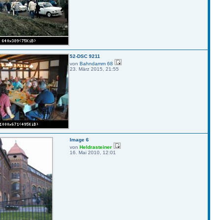
52-DSC 9211
von
Bahndamm 68
23. März 2015, 21:55
Image 6
von
Heldrasteiner
16. Mai 2010, 12:01