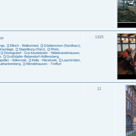
1325
DDR
orge
,
Ellrich - Walkenried
,
Göddencken (Nordharz)
,
Braunlage
,
Stapelburg (Harz)
,
Rhön
,
,
Döringsdorf - Gut Keudelstein - Hildebrandshausen
,
e
,
Großtöpfer-Bebendorf-Hülfensberg
,
pelle) - Volkerode
,
Kella - Hitzelrode
,
Lauchröden
,
atharinenberg
,
Wendehausen - Treffurt
11