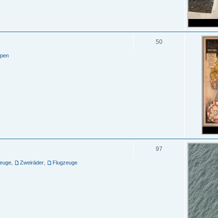
50
ppen
97
zeuge
,
Zweiräder
,
Flugzeuge