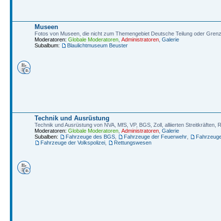
Museen
Fotos von Museen, die nicht zum Themengebiet Deutsche Teilung oder Gren
Moderatoren:
Globale Moderatoren
,
Administratoren
,
Galerie
Subalbum:
Blaulichtmuseum Beuster
Technik und Ausrüstung
Technik und Ausrüstung von NVA, MfS, VP, BGS, Zoll, alliierten Streitkräften
Moderatoren:
Globale Moderatoren
,
Administratoren
,
Galerie
Subalben:
Fahrzeuge des BGS
,
Fahrzeuge der Feuerwehr
,
Fahrzeug
Fahrzeuge der Volkspolizei
,
Rettungswesen