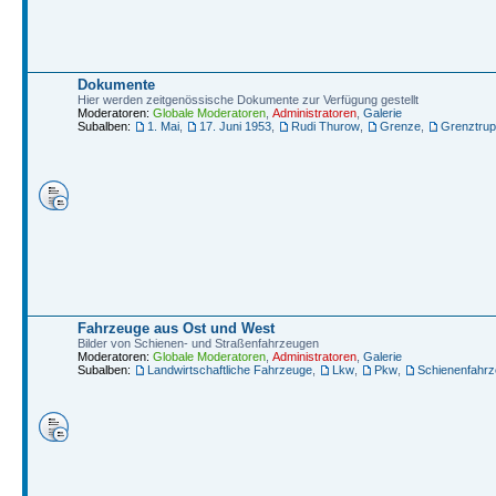
Dokumente
Hier werden zeitgenössische Dokumente zur Verfügung gestellt
Moderatoren:
Globale Moderatoren
,
Administratoren
,
Galerie
Subalben:
1. Mai
,
17. Juni 1953
,
Rudi Thurow
,
Grenze
,
Grenztru
Fahrzeuge aus Ost und West
Bilder von Schienen- und Straßenfahrzeugen
Moderatoren:
Globale Moderatoren
,
Administratoren
,
Galerie
Subalben:
Landwirtschaftliche Fahrzeuge
,
Lkw
,
Pkw
,
Schienenfahr