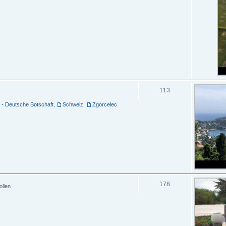
113
 - Deutsche Botschaft
,
Schweiz
,
Zgorcelec
178
ollen