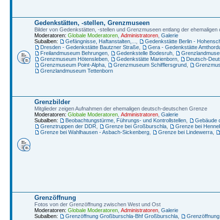
Gedenkstätten, -stellen, Grenzmuseen
Bilder von Gedenkstätten, -stellen und Grenzmuseen entlang der ehemalige
Moderatoren:
Globale Moderatoren
,
Administratoren
,
Galerie
Subalben:
Gefängnisse, Haftanstalten,...
,
Gedenkstätte Berlin - Hohens
Dresden - Gedenkstätte Bautzner Straße
,
Gera - Gedenkstätte Amthord
Freilandmuseum Behrungen
,
Gedenkstelle Bodesruh
,
Grenzlandmuseu
Grenzmuseum Hötensleben
,
Gedenkstätte Marienborn
,
Deutsch-Deut
Grenzmuseum Point-Alpha
,
Grenzmuseum Schifflersgrund
,
Grenzmus
Grenzlandmuseum Tettenborn
Grenzbilder
Mitglieder zeigen Aufnahmen der ehemaligen deutsch-deutschen Grenze
Moderatoren:
Globale Moderatoren
,
Administratoren
,
Galerie
Subalben:
Beobachtungstürme, Führungs- und Kontrollstellen
,
Gebäude d
Grenztruppen der DDR
,
Grenze bei Großburschla
,
Grenze bei Henneb
Grenze bei Wahlhausen - Asbach-Sickenberg
,
Grenze bei Lindewerra
,
Grenzöffnung
Fotos von der Grenzöffnung zwischen West und Ost
Moderatoren:
Globale Moderatoren
,
Administratoren
,
Galerie
Subalben:
Grenzöffnung Großburschla-Bhf Großburschla
,
Grenzöffnung 