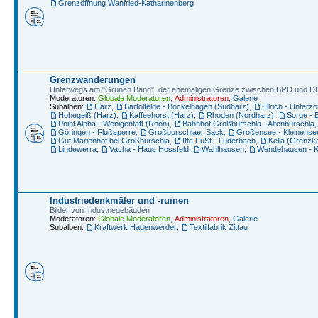
Grenzöffnung Wanfried-Katharinenberg
Grenzwanderungen
Unterwegs am "Grünen Band", der ehemaligen Grenze zwischen BRD und 
Moderatoren:
Globale Moderatoren
,
Administratoren
,
Galerie
Subalben:
Harz
,
Bartolfelde - Bockelhagen (Südharz)
,
Ellrich - Unterz
Hohegeiß (Harz)
,
Kaffeehorst (Harz)
,
Rhoden (Nordharz)
,
Sorge - 
Point Alpha - Wenigentaft (Rhön)
,
Bahnhof Großburschla - Altenburschla
Göringen - Flußsperre
,
Großburschlaer Sack
,
Großensee - Kleinense
Gut Marienhof bei Großburschla
,
Ifta FüSt - Lüderbach
,
Kella (Grenzka
Lindewerra
,
Vacha - Haus Hossfeld
,
Wahlhausen
,
Wendehausen - K
Industriedenkmäler und -ruinen
Bilder von Industriegebäuden
Moderatoren:
Globale Moderatoren
,
Administratoren
,
Galerie
Subalben:
Kraftwerk Hagenwerder
,
Textilfabrik Zittau