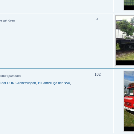
91
ze gehören
102
, Rettungswesen
e der DDR-Grenztruppen
,
Fahrzeuge der NVA
,