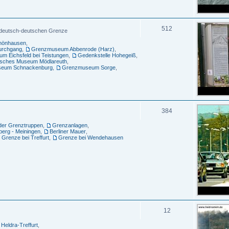
512
n deutsch-deutschen Grenze
chönhausen
,
urchgang
,
Grenzmuseum Abbenrode (Harz)
,
m Eichsfeld bei Teistungen
,
Gedenkstelle Hohegeiß
,
sches Museum Mödlareuth
,
eum Schnackenburg
,
Grenzmuseum Sorge
,
384
er Grenztruppen
,
Grenzanlagen
,
erg - Meiningen
,
Berliner Mauer
,
Grenze bei Treffurt
,
Grenze bei Wendehausen
12
Heldra-Treffurt
,