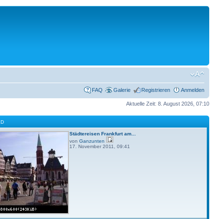
FAQ
Galerie
Registrieren
Anmelden
Aktuelle Zeit: 8. August 2026, 07:10
LD
Städtereisen Frankfurt am...
von
Ganzunten
17. November 2011, 09:41