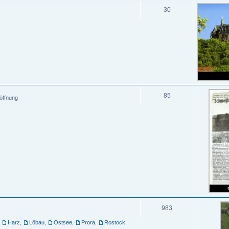
30
85
öffnung
983
,
Harz
,
Löbau
,
Ostsee
,
Prora
,
Rostock
,