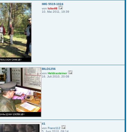
IMG 5519-1024
von
Icke46
10. Mai 2011, 19:39
BILD1256
von
Heldrasteiner
16. Juli 2010, 20:08
41
von
Franz112
5. Juni 2010, 09:14