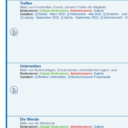
Treffen
Bilder von Forentreffen, Events, privaten Treffen der Mitglieder
Moderatoren:
Globale Moderatoren
,
Administratoren
,
Galerie
Subalben:
Eisfeld - März 2010
,
Heldrastein - Mai 2010
,
Schierke - Juni
Leipzig - September 2010
,
Vacha - September 2010
,
Sommersdorf - O
Unterwelten
Bilder von Bunkeranlagen, Schutzräumen, unterirdischen Lagern, usw.
Moderatoren:
Globale Moderatoren
,
Administratoren
,
Galerie
Subalben:
Berliner Unterwelten
,
Bunkermuseum Frauenwald
Die Wende
Bilder aus der Wendezeit
Moderatoren:
Globale Moderatoren
,
Administratoren
,
Galerie