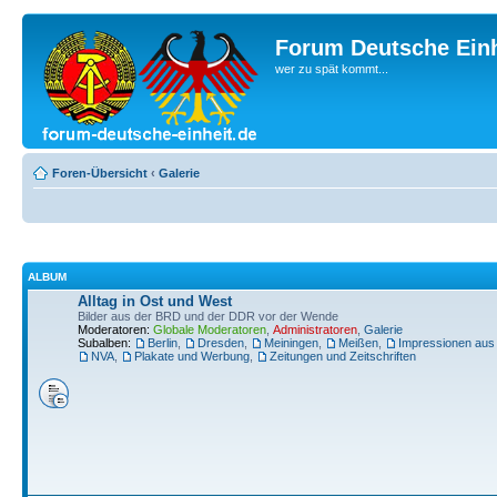
Forum Deutsche Einh
wer zu spät kommt...
Foren-Übersicht
‹
Galerie
ALBUM
Alltag in Ost und West
Bilder aus der BRD und der DDR vor der Wende
Moderatoren:
Globale Moderatoren
,
Administratoren
,
Galerie
Subalben:
Berlin
,
Dresden
,
Meiningen
,
Meißen
,
Impressionen aus
NVA
,
Plakate und Werbung
,
Zeitungen und Zeitschriften