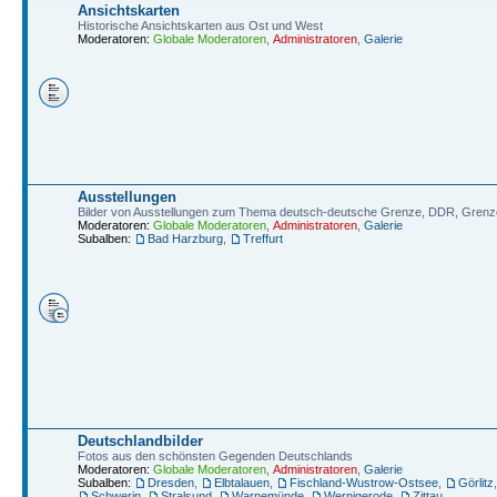
Ansichtskarten
Historische Ansichtskarten aus Ost und West
Moderatoren:
Globale Moderatoren
,
Administratoren
,
Galerie
Ausstellungen
Bilder von Ausstellungen zum Thema deutsch-deutsche Grenze, DDR, Grenz
Moderatoren:
Globale Moderatoren
,
Administratoren
,
Galerie
Subalben:
Bad Harzburg
,
Treffurt
Deutschlandbilder
Fotos aus den schönsten Gegenden Deutschlands
Moderatoren:
Globale Moderatoren
,
Administratoren
,
Galerie
Subalben:
Dresden
,
Elbtalauen
,
Fischland-Wustrow-Ostsee
,
Görlitz
Schwerin
,
Stralsund
,
Warnemünde
,
Wernigerode
,
Zittau