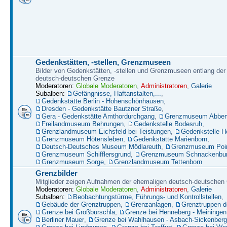
Gedenkstätten, -stellen, Grenzmuseen
Bilder von Gedenkstätten, -stellen und Grenzmuseen entlang der
deutsch-deutschen Grenze
Moderatoren:
Globale Moderatoren
,
Administratoren
,
Galerie
Subalben:
Gefängnisse, Haftanstalten,...
,
Gedenkstätte Berlin - Hohenschönhausen
,
Dresden - Gedenkstätte Bautzner Straße
,
Gera - Gedenkstätte Amthordurchgang
,
Grenzmuseum Abbenr
Freilandmuseum Behrungen
,
Gedenkstelle Bodesruh
,
Grenzlandmuseum Eichsfeld bei Teistungen
,
Gedenkstelle H
Grenzmuseum Hötensleben
,
Gedenkstätte Marienborn
,
Deutsch-Deutsches Museum Mödlareuth
,
Grenzmuseum Poin
Grenzmuseum Schifflersgrund
,
Grenzmuseum Schnackenbu
Grenzmuseum Sorge
,
Grenzlandmuseum Tettenborn
Grenzbilder
Mitglieder zeigen Aufnahmen der ehemaligen deutsch-deutschen
Moderatoren:
Globale Moderatoren
,
Administratoren
,
Galerie
Subalben:
Beobachtungstürme, Führungs- und Kontrollstellen
,
Gebäude der Grenztruppen
,
Grenzanlagen
,
Grenztruppen 
Grenze bei Großburschla
,
Grenze bei Henneberg - Meiningen
Berliner Mauer
,
Grenze bei Wahlhausen - Asbach-Sickenberg