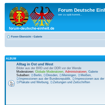
Forum Deutsche Einh
wer zu spät kommt...
Foren-Übersicht
‹
Galerie
ALBUM
Alltag in Ost und West
Bilder aus der BRD und der DDR vor der Wende
Moderatoren:
Globale Moderatoren
,
Administratoren
,
Galerie
Subalben:
Berlin
,
Dresden
,
Meiningen
,
Meißen
,
Impressionen aus der Bundesrepublik
,
Impressionen aus de
Plakate und Werbung
,
Zeitungen und Zeitschriften