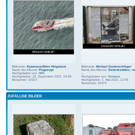
Bildname:
Katamaranfähre Helgoland
Bildname:
Michael Gartenschläger
Name des Albums:
Flugzeuge
Name des Albums:
Gedenkstätten, -st
Hochgeladen von:
HPA
...
Hochgeladen: 22. September 2021, 14:58
Hochgeladen von:
Verratnix
Betrachtet: 32317
Hochgeladen: 1. Mai 2021, 13:56
Betrachtet: 32473
ZUFÄLLIGE BILDER