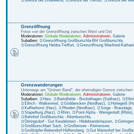
Grenze bei Lindewerra
,
Grenze bei Treffurt
,
Grenze bei W
Grenzöffnung
Fotos von der Grenzöffnung zwischen West und Ost
Moderatoren:
Globale Moderatoren
,
Administratoren
,
Galerie
Subalben:
Grenzöffnung Großburschla-Bhf Großburschla
,
Grenzöffnung Heldra-Treffurt
,
Grenzöffnung Wanfried-Kathari
Grenzwanderungen
Unterwegs am "Grünen Band", der ehemaligen Grenze zwische
Moderatoren:
Globale Moderatoren
,
Administratoren
,
Galerie
Subalben:
Harz
,
Bartolfelde - Bockelhagen (Südharz)
,
Ellri
Ellrich - Walkenried
,
Göddencken (Nordharz)
,
Hohegeiß (Ha
Kaffeehorst (Harz)
,
Rhoden (Nordharz)
,
Sorge - Braunlage
,
Stapelburg (Harz)
,
Rhön
,
Point Alpha - Wenigentaft (Rhön)
,
Bahnhof Großburschla - Altenburschla
,
Döringsdorf - Gut Keudelstein - Hildebrandshausen
,
Göringen
Großburschlaer Sack
,
Großensee - Kleinensee
,
Großtöpfer-Bebendorf-Hülfensberg
,
Gut Marienhof bei Großbu