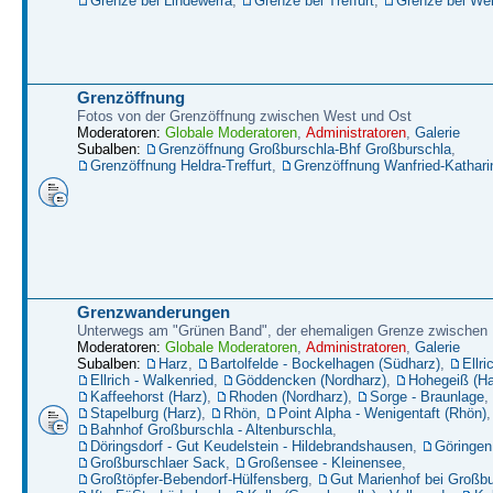
Grenze bei Lindewerra
,
Grenze bei Treffurt
,
Grenze bei W
Grenzöffnung
Fotos von der Grenzöffnung zwischen West und Ost
Moderatoren:
Globale Moderatoren
,
Administratoren
,
Galerie
Subalben:
Grenzöffnung Großburschla-Bhf Großburschla
,
Grenzöffnung Heldra-Treffurt
,
Grenzöffnung Wanfried-Kathari
Grenzwanderungen
Unterwegs am "Grünen Band", der ehemaligen Grenze zwische
Moderatoren:
Globale Moderatoren
,
Administratoren
,
Galerie
Subalben:
Harz
,
Bartolfelde - Bockelhagen (Südharz)
,
Ellri
Ellrich - Walkenried
,
Göddencken (Nordharz)
,
Hohegeiß (Ha
Kaffeehorst (Harz)
,
Rhoden (Nordharz)
,
Sorge - Braunlage
,
Stapelburg (Harz)
,
Rhön
,
Point Alpha - Wenigentaft (Rhön)
,
Bahnhof Großburschla - Altenburschla
,
Döringsdorf - Gut Keudelstein - Hildebrandshausen
,
Göringen
Großburschlaer Sack
,
Großensee - Kleinensee
,
Großtöpfer-Bebendorf-Hülfensberg
,
Gut Marienhof bei Großbu