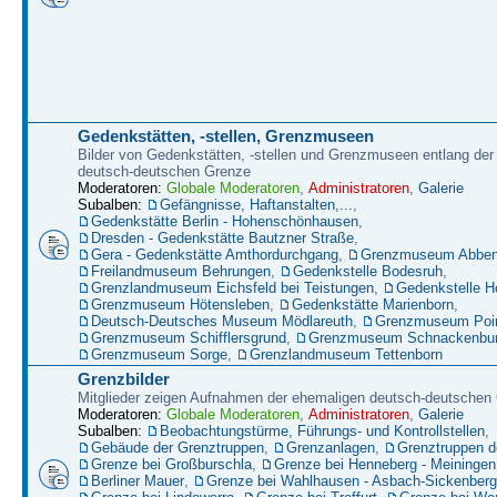
Gedenkstätten, -stellen, Grenzmuseen
Bilder von Gedenkstätten, -stellen und Grenzmuseen entlang der
deutsch-deutschen Grenze
Moderatoren:
Globale Moderatoren
,
Administratoren
,
Galerie
Subalben:
Gefängnisse, Haftanstalten,...
,
Gedenkstätte Berlin - Hohenschönhausen
,
Dresden - Gedenkstätte Bautzner Straße
,
Gera - Gedenkstätte Amthordurchgang
,
Grenzmuseum Abbenr
Freilandmuseum Behrungen
,
Gedenkstelle Bodesruh
,
Grenzlandmuseum Eichsfeld bei Teistungen
,
Gedenkstelle H
Grenzmuseum Hötensleben
,
Gedenkstätte Marienborn
,
Deutsch-Deutsches Museum Mödlareuth
,
Grenzmuseum Poin
Grenzmuseum Schifflersgrund
,
Grenzmuseum Schnackenbu
Grenzmuseum Sorge
,
Grenzlandmuseum Tettenborn
Grenzbilder
Mitglieder zeigen Aufnahmen der ehemaligen deutsch-deutschen
Moderatoren:
Globale Moderatoren
,
Administratoren
,
Galerie
Subalben:
Beobachtungstürme, Führungs- und Kontrollstellen
,
Gebäude der Grenztruppen
,
Grenzanlagen
,
Grenztruppen 
Grenze bei Großburschla
,
Grenze bei Henneberg - Meiningen
Berliner Mauer
,
Grenze bei Wahlhausen - Asbach-Sickenberg