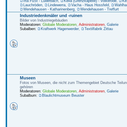
Ifta FüSt - Lüderbach
,
Kella (Grenzkapelle) - Volkerode
,
Kel
Lauchröden
,
Lindewerra
,
Vacha - Haus Hossfeld
,
Wahlha
Wendehausen - Katharinenberg
,
Wendehausen - Treffurt
Industriedenkmäler und -ruinen
Bilder von Industriegebäuden
Moderatoren:
Globale Moderatoren
,
Administratoren
,
Galerie
Subalben:
Kraftwerk Hagenwerder
,
Textilfabrik Zittau
Museen
Fotos von Museen, die nicht zum Themengebiet Deutsche Teilun
gehören
Moderatoren:
Globale Moderatoren
,
Administratoren
,
Galerie
Subalbum:
Blaulichtmuseum Beuster