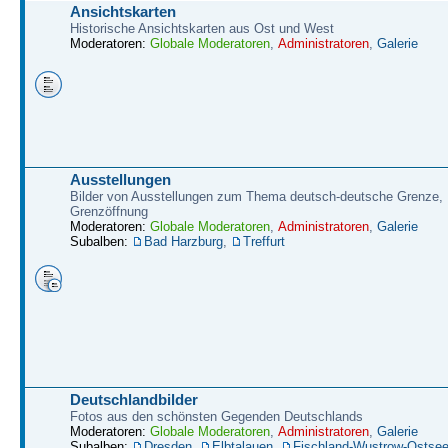
Ansichtskarten
Historische Ansichtskarten aus Ost und West
Moderatoren:
Globale Moderatoren
,
Administratoren
,
Galerie
Ausstellungen
Bilder von Ausstellungen zum Thema deutsch-deutsche Grenze,
Grenzöffnung
Moderatoren:
Globale Moderatoren
,
Administratoren
,
Galerie
Subalben:
Bad Harzburg
,
Treffurt
Deutschlandbilder
Fotos aus den schönsten Gegenden Deutschlands
Moderatoren:
Globale Moderatoren
,
Administratoren
,
Galerie
Subalben:
Dresden
,
Elbtalauen
,
Fischland-Wustrow-Ostse