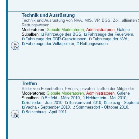
Technik und Ausrüstung
Technik und Ausrüstung von NVA, MfS, VP, BGS, Zoll, alliierten S
Rettungswesen
Moderatoren:
Globale Moderatoren
,
Administratoren
,
Galerie
Subalben:
Fahrzeuge des BGS
,
Fahrzeuge der Feuerwehr
,
Fahrzeuge der DDR-Grenztruppen
,
Fahrzeuge der NVA
,
Fahrzeuge der Volkspolizei
,
Rettungswesen
Treffen
Bilder von Forentreffen, Events, privaten Treffen der Mitglieder
Moderatoren:
Globale Moderatoren
,
Administratoren
,
Galerie
Subalben:
Eisfeld - März 2010
,
Heldrastein - Mai 2010
,
Schierke - Juni 2010
,
Bunkerevent 2010
,
Leipzig - Septem
Vacha - September 2010
,
Sommersdorf - Oktober 2010
,
Boizenburg - April 2011