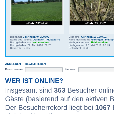
Bildname:
Goeringen 04 260709
Bildname:
Göringen 18 180410.
Name des Albums:
Göringen - Flußsperre
Name des Albums:
Göringen - Flußsp
Hochgeladen von:
Heldrasteiner
Hochgeladen von:
Heldrasteiner
Hochgeladen: 22. Mai 2010, 20:20
Hochgeladen: 22. Mai 2010, 20:43
Betrachtet: 2185
Betrachtet: 1066
ANMELDEN
•
REGISTRIEREN
Benutzername:
Passwort:
WER IST ONLINE?
Insgesamt sind
363
Besucher online
Gäste (basierend auf den aktiven B
Der Besucherrekord liegt bei
1067
B