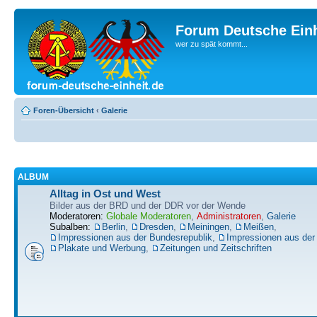
Forum Deutsche Einh
wer zu spät kommt...
Foren-Übersicht
‹
Galerie
ALBUM
Alltag in Ost und West
Bilder aus der BRD und der DDR vor der Wende
Moderatoren:
Globale Moderatoren
,
Administratoren
,
Galerie
Subalben:
Berlin
,
Dresden
,
Meiningen
,
Meißen
,
Impressionen aus der Bundesrepublik
,
Impressionen aus de
Plakate und Werbung
,
Zeitungen und Zeitschriften