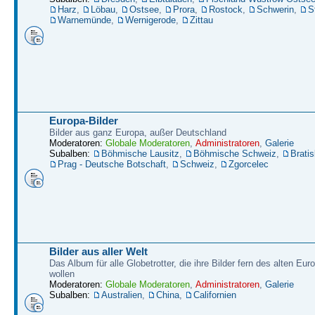
Harz
,
Löbau
,
Ostsee
,
Prora
,
Rostock
,
Schwerin
,
S
Warnemünde
,
Wernigerode
,
Zittau
Europa-Bilder
Bilder aus ganz Europa, außer Deutschland
Moderatoren:
Globale Moderatoren
,
Administratoren
,
Galerie
Subalben:
Böhmische Lausitz
,
Böhmische Schweiz
,
Bratis
Prag - Deutsche Botschaft
,
Schweiz
,
Zgorcelec
Bilder aus aller Welt
Das Album für alle Globetrotter, die ihre Bilder fern des alten Eu
wollen
Moderatoren:
Globale Moderatoren
,
Administratoren
,
Galerie
Subalben:
Australien
,
China
,
Californien