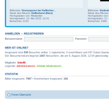
Bildname:
Grenzspuren bei Kaffeehor...
Bildname:
Gedenks
Name des Albums:
Kaffeehorst (Harz)
Name des Albums
Hochgeladen von:
Rostocker
Hochgeladen von
Hochgeladen: 13. Mai 2010, 12:41
Hochgeladen: 17.
Betrachtet: 2122
Betrachtet: 2366
ANMELDEN
•
REGISTRIEREN
Benutzername:
Passwort:
WER IST ONLINE?
Insgesamt sind
438
Besucher online: 1 registrierter, 0 unsichtbare und 437 Gäste (basi
Der Besucherrekord liegt bei
1067
Besuchern, die am 6. August 2026, 12:54 gleichzeitig 
Mitglieder:
Icke46
Legende:
Administratoren
,
Globale Moderatoren
STATISTIK
Bilder insgesamt:
7987
• Kommentare insgesamt:
192
Foren-Übersicht