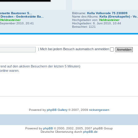
taette Bautzener S...
Bildname:
Kella Volkerode 75 230809
:
Dresden - Gedenkstätte Ba...
Name des Albums:
Kella (Grenzkapelle) - Vo..
:
Heldrasteiner
Hochgeladen von:
Heldrasteiner
 September 2010, 20:41
Hochgeladen: 6. Juni 2010, 10:44
Betrachtet: 1121
|
Mich bei jedem Besuch automatisch anmelden
erend auf den aktiven Besuchern der letzten 5 Minuten)
online waren.
Powered by
phpBB Gallery
© 2007, 2009
nickvergessen
Powered by
phpBB
© 2000, 2002, 2005, 2007 phpBB Group
Deutsche Übersetzung durch
phpBB.de