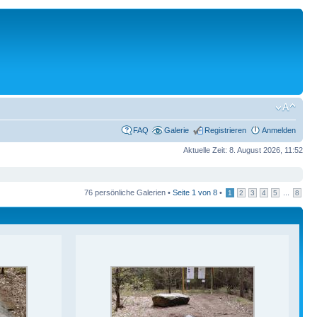
FAQ
Galerie
Registrieren
Anmelden
Aktuelle Zeit: 8. August 2026, 11:52
76 persönliche Galerien •
Seite
1
von
8
•
...
1
2
3
4
5
8