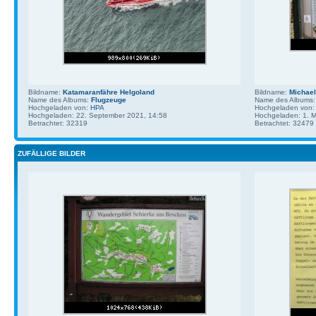
Bildname:
Katamaranfähre Helgoland
Bildname:
Michael
Name des Albums:
Flugzeuge
Name des Albums
Hochgeladen von:
HPA
Hochgeladen von
Hochgeladen: 22. September 2021, 14:58
Hochgeladen: 1. M
Betrachtet: 32319
Betrachtet: 32479
ZUFÄLLIGE BILDER