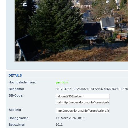
DETAILS
Hochgeladen von:
pentium
Bildname:
651794737 122257553018172196 45660933911378
BB-Code:
Bildlink:
Hochgeladen:
17. März 2026, 18:02
Betrachtet:
1011