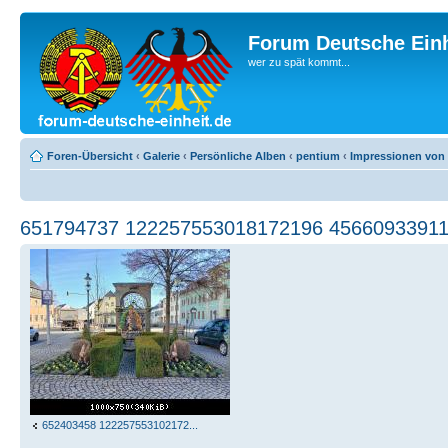
Forum Deutsche Einh
wer zu spät kommt...
Foren-Übersicht
‹
Galerie
‹
Persönliche Alben
‹
pentium
‹
Impressionen von 
651794737 122257553018172196 45660933911
652403458 122257553102172...