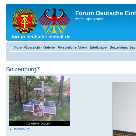
Forum Deutsche Einh
wer zu spät kommt...
Foren-Übersicht
‹
Galerie
‹
Persönliche Alben
‹
Edelknabe
‹
Boizenburg Sep
Boizenburg7
Boizenburg6