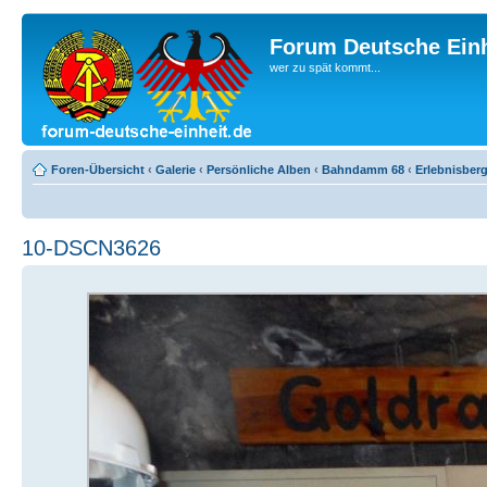
Forum Deutsche Einh
wer zu spät kommt...
Foren-Übersicht
‹
Galerie
‹
Persönliche Alben
‹
Bahndamm 68
‹
Erlebnisber
10-DSCN3626