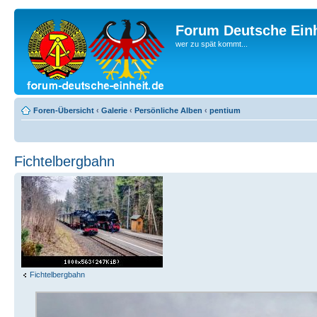
Forum Deutsche Einh
wer zu spät kommt...
Foren-Übersicht
‹
Galerie
‹
Persönliche Alben
‹
pentium
Fichtelbergbahn
Fichtelbergbahn